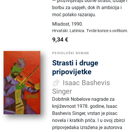
— proživljavaju burne strasti, izdaje i
borbu za uspjeh, dok ih ambicija i
moć polako razaraju.
Mladost
,
1990.
Hrvatski.
Latinica.
Tvrde korice s ovitkom.
9,34
€
PSIHOLOŠKI ROMAN
Strasti i druge
pripovijetke
Isaac Bashevis
Singer
Dobitnik Nobelove nagrade za
književnost 1978. godine, Isaac
Bashevis Singer, vrstan je pisac
novela i kratkih priča. I u ovoj zbirci
pripovjedaka izražena je autorova