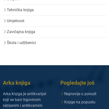
Tehnička knjiga
Umjetnost
Zavičajna knjiga
Škola i udžbenici
Arka knjiga
Pogledajte još
Arka knjiga je antikvarijat
Najnovije u ponudi
koji se bavi trgovinom
Knjige na popustu
rabljenim i antikvarnim