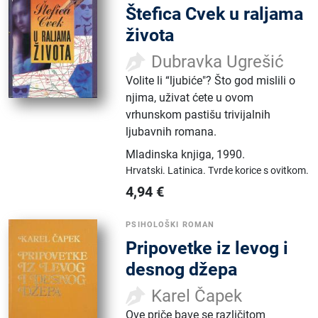
Štefica Cvek u raljama
života
Dubravka Ugrešić
Volite li “ljubiće"? Što god mislili o
njima, uživat ćete u ovom
vrhunskom pastišu trivijalnih
ljubavnih romana.
Mladinska knjiga
,
1990.
Hrvatski.
Latinica.
Tvrde korice s ovitkom.
4,94
€
PSIHOLOŠKI ROMAN
Pripovetke iz levog i
desnog džepa
Karel Čapek
Ove priče bave se različitom