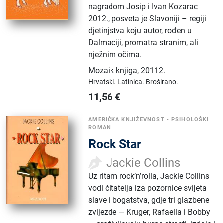
nagradom Josip i Ivan Kozarac
2012., posveta je Slavoniji – regiji
djetinjstva koju autor, rođen u
Dalmaciji, promatra stranim, ali
nježnim očima.
Mozaik knjiga
,
20112.
Hrvatski.
Latinica.
Broširano.
11,56
€
AMERIČKA KNJIŽEVNOST
•
PSIHOLOŠKI
ROMAN
Rock Star
Jackie Collins
Uz ritam rock’n’rolla, Jackie Collins
vodi čitatelja iza pozornice svijeta
slave i bogatstva, gdje tri glazbene
zvijezde — Kruger, Rafaella i Bobby