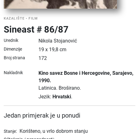
KAZALIŠTE
•
FILM
Sineast # 86/87
Urednik
Nikola Stojanović
Dimenzije
19 x 19,8 cm
Broj strana
172
Nakladnik
Kino savez Bosne i Hercegovine
, Sarajevo
,
1990.
Latinica.
Broširano.
Jezik:
Hrvatski
.
Jedan primjerak je u ponudi
:
Korišteno, u vrlo dobrom stanju
Stanje