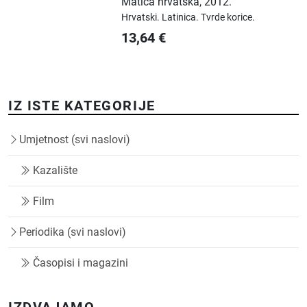
Matica hrvatska
,
2012.
Hrvatski.
Latinica.
Tvrde korice.
13,64
€
IZ ISTE KATEGORIJE
Umjetnost (svi naslovi)
Kazalište
Film
Periodika (svi naslovi)
Časopisi i magazini
IZDVAJAMO