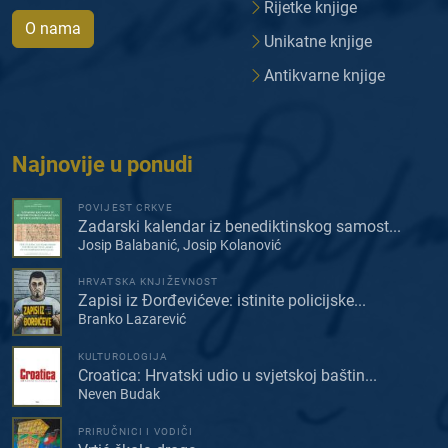
Rijetke knjige
O nama
Unikatne knjige
Antikvarne knjige
Najnovije u ponudi
POVIJEST CRKVE
Zadarski kalendar iz benediktinskog samost...
Josip Balabanić, Josip Kolanović
HRVATSKA KNJIŽEVNOST
Zapisi iz Đorđevićeve: istinite policijske...
Branko Lazarević
KULTUROLOGIJA
Croatica: Hrvatski udio u svjetskoj baštin...
Neven Budak
PRIRUČNICI I VODIČI