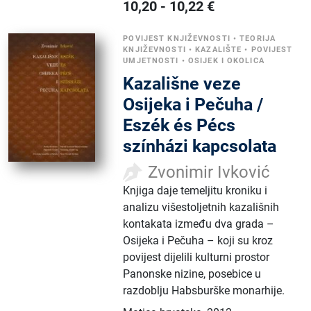
10,20
-
10,22
€
POVIJEST KNJIŽEVNOSTI
•
TEORIJA
KNJIŽEVNOSTI
•
KAZALIŠTE
•
POVIJEST
UMJETNOSTI
•
OSIJEK I OKOLICA
Kazališne veze
Osijeka i Pečuha /
Eszék és Pécs
színházi kapcsolata
Zvonimir Ivković
Knjiga daje temeljitu kroniku i
analizu višestoljetnih kazališnih
kontakata između dva grada –
Osijeka i Pečuha – koji su kroz
povijest dijelili kulturni prostor
Panonske nizine, posebice u
razdoblju Habsburške monarhije.