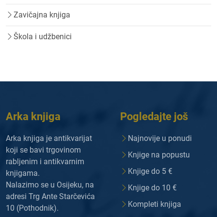
Zavičajna knjiga
Škola i udžbenici
Arka knjiga
Pogledajte još
Arka knjiga je antikvarijat
Najnovije u ponudi
koji se bavi trgovinom
Knjige na popustu
rabljenim i antikvarnim
Knjige do 5 €
knjigama.
Nalazimo se u Osijeku, na
Knjige do 10 €
adresi Trg Ante Starčevića
Kompleti knjiga
10 (Pothodnik).