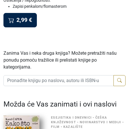
Oštećenja / nepogodnosti:
Zapisi penkalom/flomasterom
2,99
€
Zanima Vas i neka druga knjiga? Možete pretražiti našu
ponudu pomoću tražilice ili prelistati knjige po
kategorijama.
Možda će Vas zanimati i ovi naslovi
ESEJISTIKA I DNEVNICI
•
ČEŠKA
KNJIŽEVNOST
•
NOVINARSTVO I MEDIJI
•
FILM
•
KAZALIŠTE