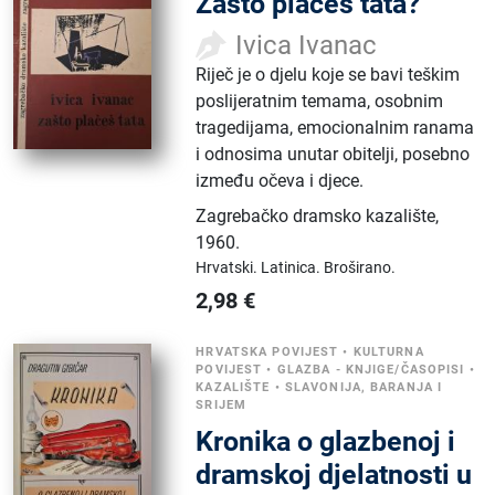
Zašto plačeš tata?
Ivica Ivanac
Riječ je o djelu koje se bavi teškim
poslijeratnim temama, osobnim
tragedijama, emocionalnim ranama
i odnosima unutar obitelji, posebno
između očeva i djece.
Zagrebačko dramsko kazalište
,
1960.
Hrvatski.
Latinica.
Broširano.
2,98
€
HRVATSKA POVIJEST
•
KULTURNA
POVIJEST
•
GLAZBA - KNJIGE/ČASOPISI
•
KAZALIŠTE
•
SLAVONIJA, BARANJA I
SRIJEM
Kronika o glazbenoj i
dramskoj djelatnosti u