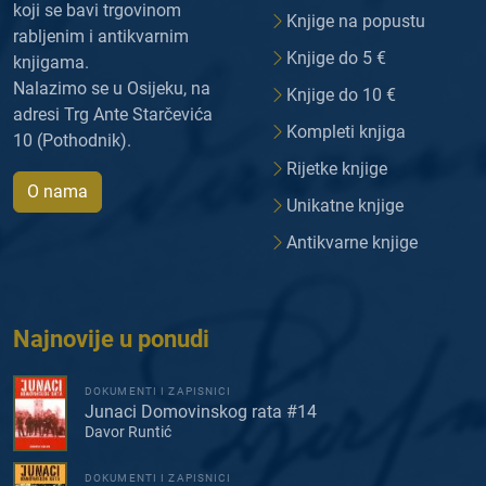
koji se bavi trgovinom
Knjige na popustu
rabljenim i antikvarnim
Knjige do 5 €
knjigama.
Nalazimo se u Osijeku, na
Knjige do 10 €
adresi Trg Ante Starčevića
Kompleti knjiga
10 (Pothodnik).
Rijetke knjige
O nama
Unikatne knjige
Antikvarne knjige
Najnovije u ponudi
DOKUMENTI I ZAPISNICI
Junaci Domovinskog rata #14
Davor Runtić
DOKUMENTI I ZAPISNICI