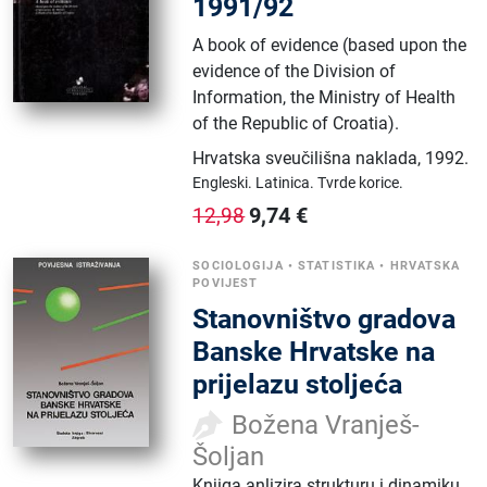
1991/92
A book of evidence (based upon the
evidence of the Division of
Information, the Ministry of Health
of the Republic of Croatia).
Hrvatska sveučilišna naklada
,
1992.
Engleski.
Latinica.
Tvrde korice.
9,74
€
12,98
SOCIOLOGIJA
•
STATISTIKA
•
HRVATSKA
POVIJEST
Stanovništvo gradova
Banske Hrvatske na
prijelazu stoljeća
Božena Vranješ-
Šoljan
Knjiga anlizira strukturu i dinamiku