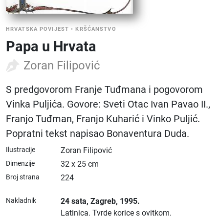
HRVATSKA POVIJEST
•
KRŠĆANSTVO
Papa u Hrvata
Zoran Filipović
S predgovorom Franje Tuđmana i pogovorom
Vinka Puljića. Govore: Sveti Otac Ivan Pavao II.,
Franjo Tuđman, Franjo Kuharić i Vinko Puljić.
Popratni tekst napisao Bonaventura Duda.
Ilustracije
Zoran Filipović
Dimenzije
32 x 25 cm
Broj strana
224
Nakladnik
24 sata
, Zagreb
, 1995.
Latinica.
Tvrde korice s ovitkom.