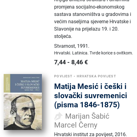
promjena socijalno-ekonomskog
sastava stanovništva u gradovima i
većim naseljima sjeverne Hrvatske i
Slavonije na prijelazu 19. i 20.
stoljeća.
Stvarnost
,
1991.
Hrvatski.
Latinica.
Tvrde korice s ovitkom.
7,44
-
8,46
€
POVIJEST
•
HRVATSKA POVIJEST
Matija Mesić i češki i
slovački suvremenici
(pisma 1846-1875)
Marijan Šabić
Marcel Černy
Hrvatski institut za povijest
,
2016.