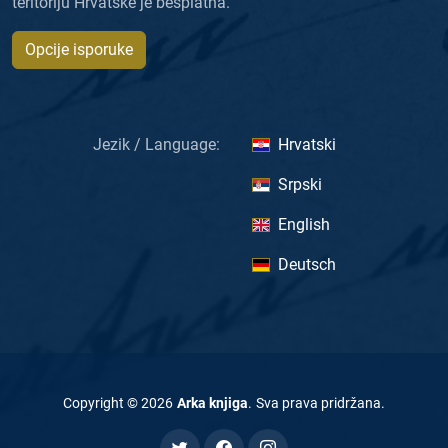
teritoriju Hrvatske je besplatna.
Opcije isporuke
Jezik / Language:
Hrvatski
Srpski
English
Deutsch
Copyright ©
2026
Arka knjiga
.
Sva prava pridržana
.