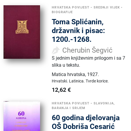
HRVATSKA POVIJEST
•
SREDNJI VIJEK
•
BIOGRAFIJE
Toma Splićanin,
državnik i pisac:
1200.-1268.
Cherubin Šegvić
S jednim književnim prilogom i sa 7
slika u tekstu.
Matica hrvatska
,
1927.
Hrvatski.
Latinica.
Tvrde korice.
12,62
€
HRVATSKA POVIJEST
•
SLAVONIJA,
BARANJA I SRIJEM
60 godina djelovanja
OŠ Dobriša Cesarić