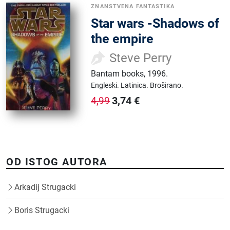
ZNANSTVENA FANTASTIKA
Star wars -Shadows of
the empire
Steve Perry
Bantam books
,
1996.
Engleski.
Latinica.
Broširano.
3,74
€
4,99
OD ISTOG AUTORA
Arkadij Strugacki
Boris Strugacki