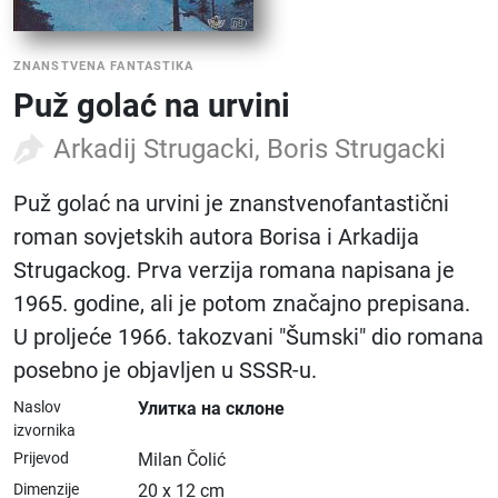
ZNANSTVENA FANTASTIKA
Puž golać na urvini
Arkadij Strugacki, Boris Strugacki
Puž golać na urvini je znanstvenofantastični
roman sovjetskih autora Borisa i Arkadija
Strugackog. Prva verzija romana napisana je
1965. godine, ali je potom značajno prepisana.
U proljeće 1966. takozvani "Šumski" dio romana
posebno je objavljen u SSSR-u.
Naslov
Улитка на склоне
izvornika
Prijevod
Milan Čolić
Dimenzije
20 x 12 cm