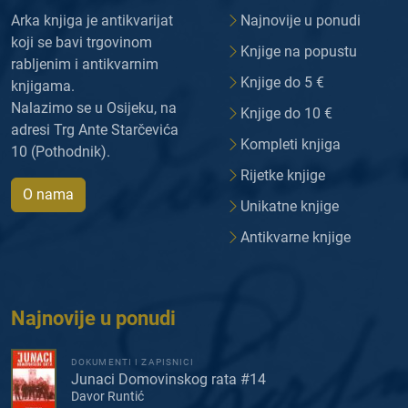
Arka knjiga je antikvarijat
Najnovije u ponudi
koji se bavi trgovinom
Knjige na popustu
rabljenim i antikvarnim
Knjige do 5 €
knjigama.
Nalazimo se u Osijeku, na
Knjige do 10 €
adresi Trg Ante Starčevića
Kompleti knjiga
10 (Pothodnik).
Rijetke knjige
O nama
Unikatne knjige
Antikvarne knjige
Najnovije u ponudi
DOKUMENTI I ZAPISNICI
Junaci Domovinskog rata #14
Davor Runtić