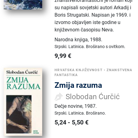
znanstvenofantastični je roman koji
su napisali sovjetski autori Arkadij i
Boris Strugatski. Napisan je 1969. i
izvorno objavljen iste godine u
književnom časopisu Neva.
Narodna knjiga
,
1988.
Srpski.
Latinica.
Broširano s ovitkom.
9,99
€
HRVATSKA KNJIŽEVNOST
•
ZNANSTVENA
FANTASTIKA
Zmija razuma
Slobodan Ćurčić
Dečje novine
,
1987.
Srpski.
Latinica.
Broširano.
5,24
-
5,50
€