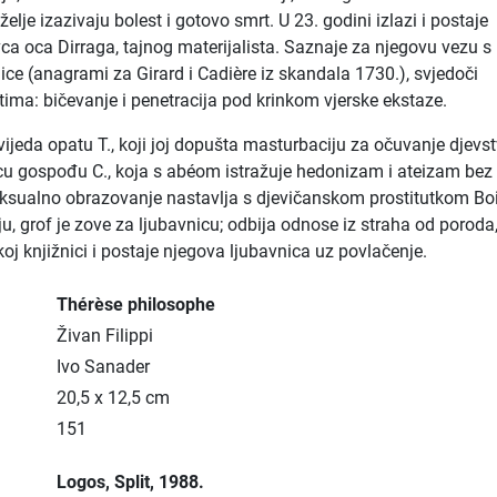
želje izazivaju bolest i gotovo smrt. U 23. godini izlazi i postaje
ca oca Dirraga, tajnog materijalista. Saznaje za njegovu vezu s
ce (anagrami za Girard i Cadière iz skandala 1730.), svjedoči
tima: bičevanje i penetracija pod krinkom vjerske ekstaze.
vijeda opatu T., koji joj dopušta masturbaciju za očuvanje djevst
u gospođu C., koja s abéom istražuje hedonizam i ateizam bez
eksualno obrazovanje nastavlja s djevičanskom prostitutkom Boi
ju, grof je zove za ljubavnicu; odbija odnose iz straha od poroda
oj knjižnici i postaje njegova ljubavnica uz povlačenje.
Thérèse philosophe
Živan Filippi
Ivo Sanader
20,5 x 12,5 cm
151
Logos
, Split
, 1988.