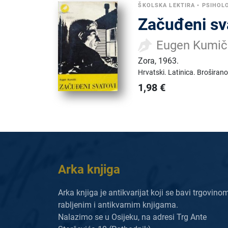
ŠKOLSKA LEKTIRA
•
PSIHOL
Začuđeni sv
Eugen Kumič
Zora
,
1963.
Hrvatski.
Latinica.
Broširano
1,98
€
Arka knjiga
Arka knjiga je antikvarijat koji se bavi trgovino
rabljenim i antikvarnim knjigama.
Nalazimo se u Osijeku, na adresi Trg Ante