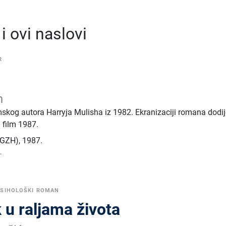
 ovi naslovi
R
h
skog autora Harryja Mulisha iz 1982. Ekranizaciji romana dodij
i film 1987.
 (GZH)
,
1987.
.
PSIHOLOŠKI ROMAN
 u raljama života