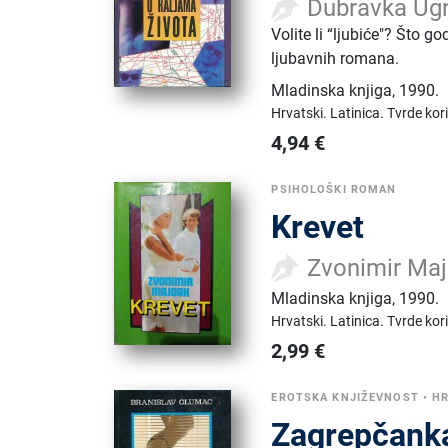
Dubravka Ugr
Volite li “ljubiće"? Što g
ljubavnih romana.
Mladinska knjiga
,
1990.
Hrvatski.
Latinica.
Tvrde kor
4,94
€
PSIHOLOŠKI ROMAN
Krevet
Zvonimir Ma
Mladinska knjiga
,
1990.
Hrvatski.
Latinica.
Tvrde kor
2,99
€
EROTSKA KNJIŽEVNOST
•
HR
Zagrepčank