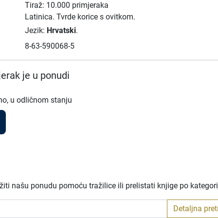
Tiraž: 10.000 primjeraka
Latinica.
Tvrde korice s ovitkom.
Jezik:
Hrvatski
.
8-63-590068-5
erak je u ponudi
no, u odličnom stanju
ti našu ponudu pomoću tražilice ili prelistati knjige po kategor
Detaljna pre