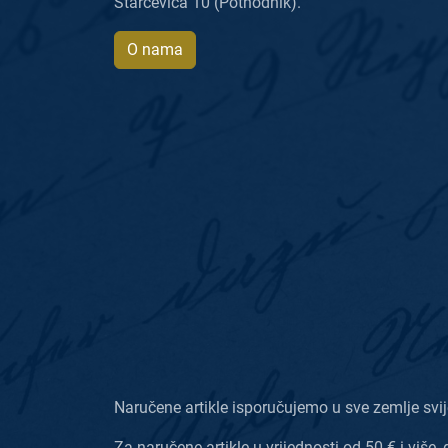
Starčevića 10 (Pothodnik).
O nama
Naručene artikle isporučujemo u sve zemlje svij
Za naručene artikle u vrijednosti od 50 € i više, 