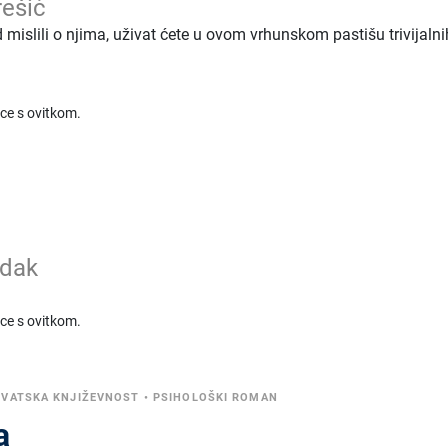
ešić
od mislili o njima, uživat ćete u ovom vrhunskom pastišu trivijalni
ice s ovitkom.
jdak
ice s ovitkom.
VATSKA KNJIŽEVNOST
•
PSIHOLOŠKI ROMAN
a