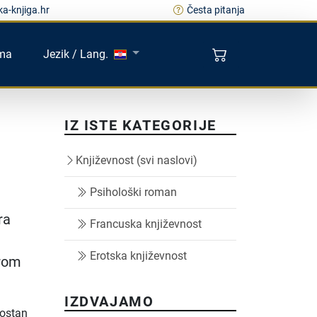
a-knjiga.hr
Česta pitanja
ma
Jezik / Lang.
IZ ISTE KATEGORIJE
Književnost (svi naslovi)
Psihološki roman
ra
Francuska književnost
Erotska književnost
orom
IZDVAJAMO
mostan