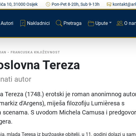
ića 10, 31000 Osijek
Pon-Pet 8-20h, Sub 9-13h
kontakt@ark
Autori
Nakladnici
Pretraga
Upute
O na
MAN
•
FRANCUSKA KNJIŽEVNOST
slovna Tereza
nati autor
a Tereza (1748.) erotski je roman anonimnog auto
 markiz d'Argens), miješa filozofiju Lumièresa s
im scenama. S uvodom Michela Camusa i predgov
gera.
ja, mlada Teresa iz buržoaske obitelji, u 11. godini dolazi u sa