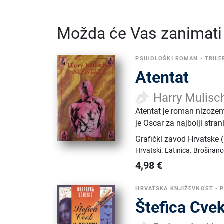
Možda će Vas zanimati i
PSIHOLOŠKI ROMAN
•
TRILE
Atentat
Harry Mulisc
Atentat je roman nizozem
je Oscar za najbolji stran
Grafički zavod Hrvatske
Hrvatski.
Latinica.
Broširano
4,98
€
HRVATSKA KNJIŽEVNOST
•
Štefica Cvek