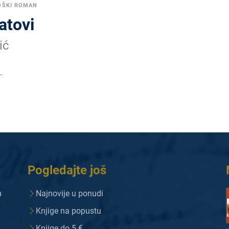
OŠKI ROMAN
atovi
ić
.
Pogledajte još
m
Najnovije u ponudi
Knjige na popustu
Knjige do 5 €