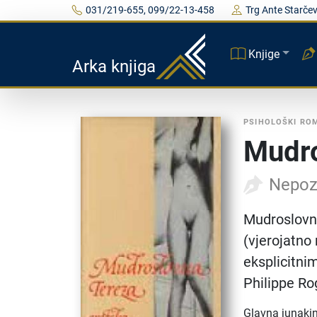
031/219-655, 099/22-13-458
Trg Ante Starčev
Knjige
Arka knjiga
PSIHOLOŠKI RO
Mudro
Nepoz
Mudroslovn
(vjerojatno
eksplicitn
Philippe Ro
Glavna junakin