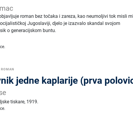
umac
bjavljuje roman bez točaka i zareza, kao neumoljivi tok misli m
ocijalističkoj Jugoslaviji, djelo je izazvalo skandal svojom
asik o generacijskom buntu.
ice.
I ROMAN
nik jedne kaplarije (prva polovi
se
jske tiskare
,
1919.
ice.