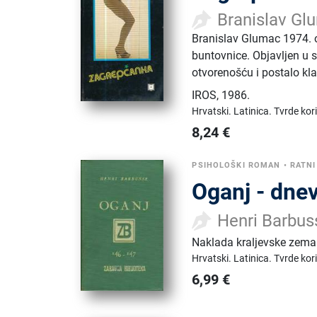
Branislav Gl
Branislav Glumac 1974. o
buntovnice. Objavljen u s
otvorenošću i postalo kl
IROS
,
1986.
Hrvatski.
Latinica.
Tvrde kor
8,24
€
PSIHOLOŠKI ROMAN
•
RATN
Oganj - dnev
Henri Barbus
Naklada kraljevske zemal
Hrvatski.
Latinica.
Tvrde kor
6,99
€