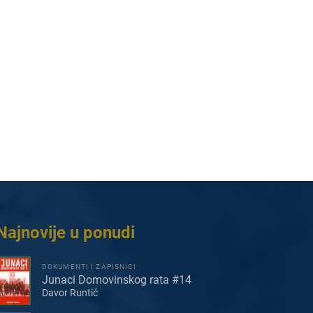
Najnovije u ponudi
DOKUMENTI I ZAPISNICI
Junaci Domovinskog rata #14
Davor Runtić