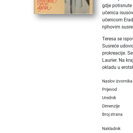
gdje potisnute 
učenica isusov
učenicom Eradi
njihovim susre
Teresa se ispo
Susreće udovic
prokreacije. S
Laurier. Na kra
okladu u erotsk
Naslov izvornika
Prijevod
Urednik
Dimenzije
Broj strana
Nakladnik