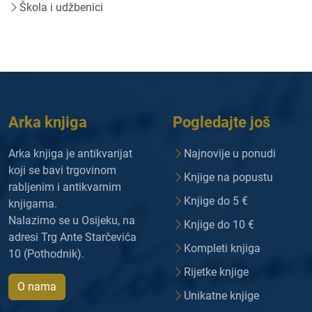
Škola i udžbenici
Arka knjiga
Pogledajte još
Arka knjiga je antikvarijat
Najnovije u ponudi
koji se bavi trgovinom
Knjige na popustu
rabljenim i antikvarnim
Knjige do 5 €
knjigama.
Nalazimo se u Osijeku, na
Knjige do 10 €
adresi Trg Ante Starčevića
Kompleti knjiga
10 (Pothodnik).
Rijetke knjige
O nama
Unikatne knjige