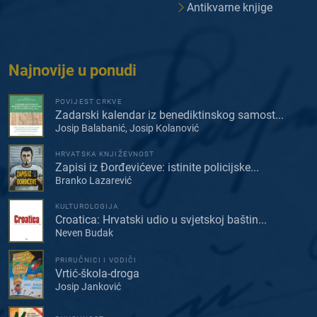
Antikvarne knjige
Najnovije u ponudi
POVIJEST CRKVE
Zadarski kalendar iz benediktinskog samost...
Josip Balabanić, Josip Kolanović
HRVATSKA KNJIŽEVNOST
Zapisi iz Đorđevićeve: istinite policijske...
Branko Lazarević
KULTUROLOGIJA
Croatica: Hrvatski udio u svjetskoj baštin...
Neven Budak
PRIRUČNICI I VODIČI
Vrtić-škola-droga
Josip Janković