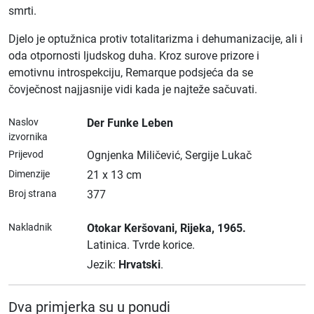
smrti.
Djelo je optužnica protiv totalitarizma i dehumanizacije, ali i
oda otpornosti ljudskog duha. Kroz surove prizore i
emotivnu introspekciju, Remarque podsjeća da se
čovječnost najjasnije vidi kada je najteže sačuvati.
Naslov
Der Funke Leben
izvornika
Prijevod
Ognjenka Miličević, Sergije Lukač
Dimenzije
21 x 13 cm
Broj strana
377
Nakladnik
Otokar Keršovani
, Rijeka
, 1965.
Latinica.
Tvrde korice.
Jezik:
Hrvatski
.
Dva primjerka su u ponudi