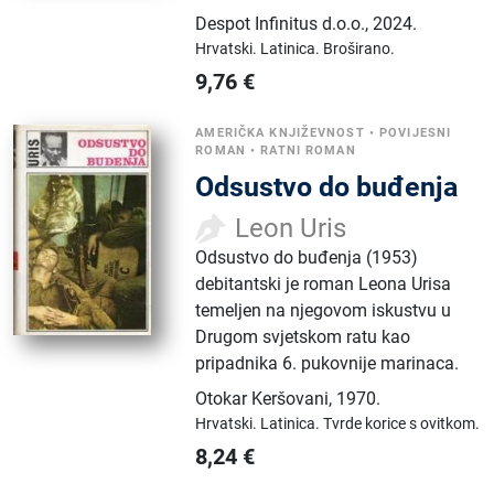
Despot Infinitus d.o.o.
,
2024.
Hrvatski.
Latinica.
Broširano.
9,76
€
AMERIČKA KNJIŽEVNOST
•
POVIJESNI
ROMAN
•
RATNI ROMAN
Odsustvo do buđenja
Leon Uris
Odsustvo do buđenja (1953)
debitantski je roman Leona Urisa
temeljen na njegovom iskustvu u
Drugom svjetskom ratu kao
pripadnika 6. pukovnije marinaca.
Otokar Keršovani
,
1970.
Hrvatski.
Latinica.
Tvrde korice s ovitkom.
8,24
€