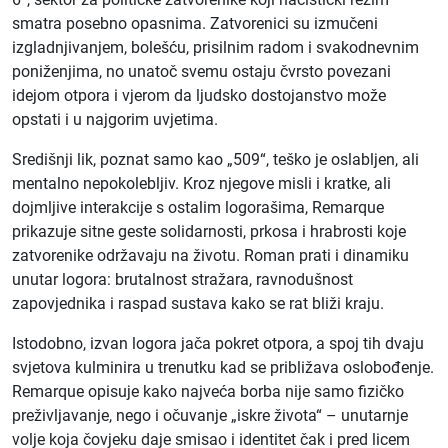
smatra posebno opasnima. Zatvorenici su izmučeni
izgladnjivanjem, bolešću, prisilnim radom i svakodnevnim
poniženjima, no unatoč svemu ostaju čvrsto povezani
idejom otpora i vjerom da ljudsko dostojanstvo može
opstati i u najgorim uvjetima.
Središnji lik, poznat samo kao „509“, teško je oslabljen, ali
mentalno nepokolebljiv. Kroz njegove misli i kratke, ali
dojmljive interakcije s ostalim logorašima, Remarque
prikazuje sitne geste solidarnosti, prkosa i hrabrosti koje
zatvorenike održavaju na životu. Roman prati i dinamiku
unutar logora: brutalnost stražara, ravnodušnost
zapovjednika i raspad sustava kako se rat bliži kraju.
Istodobno, izvan logora jača pokret otpora, a spoj tih dvaju
svjetova kulminira u trenutku kad se približava oslobođenje.
Remarque opisuje kako najveća borba nije samo fizičko
preživljavanje, nego i očuvanje „iskre života“ – unutarnje
volje koja čovjeku daje smisao i identitet čak i pred licem