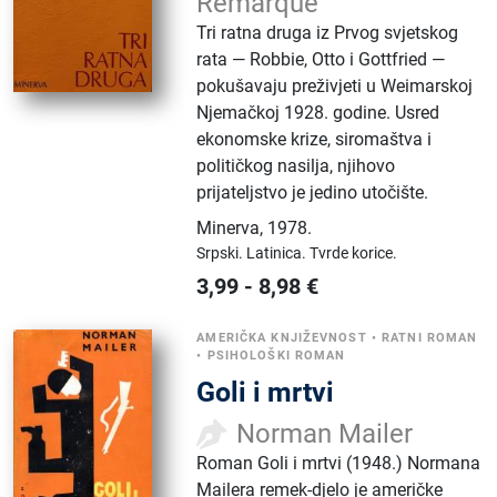
Remarque
Tri ratna druga iz Prvog svjetskog
rata — Robbie, Otto i Gottfried —
pokušavaju preživjeti u Weimarskoj
Njemačkoj 1928. godine. Usred
ekonomske krize, siromaštva i
političkog nasilja, njihovo
prijateljstvo je jedino utočište.
Minerva
,
1978.
Srpski.
Latinica.
Tvrde korice.
3,99
-
8,98
€
AMERIČKA KNJIŽEVNOST
•
RATNI ROMAN
•
PSIHOLOŠKI ROMAN
Goli i mrtvi
Norman Mailer
Roman Goli i mrtvi (1948.) Normana
Mailera remek-djelo je američke