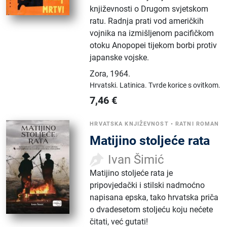
književnosti o Drugom svjetskom
ratu. Radnja prati vod američkih
vojnika na izmišljenom pacifičkom
otoku Anopopei tijekom borbi protiv
japanske vojske.
Zora
,
1964.
Hrvatski.
Latinica.
Tvrde korice s ovitkom.
7,46
€
HRVATSKA KNJIŽEVNOST
•
RATNI ROMAN
Matijino stoljeće rata
Ivan Šimić
Matijino stoljeće rata je
pripovjedački i stilski nadmoćno
napisana epska, tako hrvatska priča
o dvadesetom stoljeću koju nećete
čitati, već gutati!