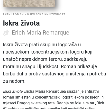
RATNI ROMAN
•
NJEMAČKA KNJIŽEVNOST
Iskra života
Erich Maria Remarque
Iskra života prati skupinu logoraša u
nacističkom koncentracijskom logoru koji,
unatoč neprekidnom teroru, zadržavaju
moralnu snagu i ljudskost. Roman prikazuje
borbu duha protiv sustavnog uništenja i potrebu
za nadom.
Iskra života
Ericha Maria Remarquea snažan je antiratni
roman smješten u koncentracijski logor tijekom posljednjih
mjeseci Drugog svjetskog rata. Radnja se fokusira na „Blok
6“, sektor za političke zatvorenike koji nacistički režim