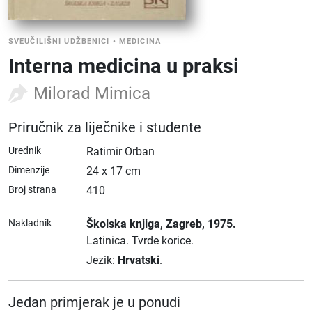
SVEUČILIŠNI UDŽBENICI
•
MEDICINA
Interna medicina u praksi
Milorad Mimica
Priručnik za liječnike i studente
Urednik
Ratimir Orban
Dimenzije
24 x 17 cm
Broj strana
410
Nakladnik
Školska knjiga
, Zagreb
, 1975.
Latinica.
Tvrde korice.
Jezik:
Hrvatski
.
Jedan primjerak je u ponudi