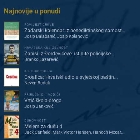
Najnovije u ponudi
POVIJEST CRKVE
Zadarski kalendar iz benediktinskog samost...
Josip Balabanić, Josip Kolanović
HRVATSKA KNJIŽEVNOST
Zapisi iz Đorđevićeve: istinite policijske...
Branko Lazarević
KULTUROLOGIJA
Croatica: Hrvatski udio u svjetskoj baštin...
Neven Budak
PRIRUČNICI I VODIČI
Vrtić-škola-droga
Josip Janković
DUHOVNOST
Melem za dušu 4
Jack Canfield, Mark Victor Hansen, Hanoch Mccar...