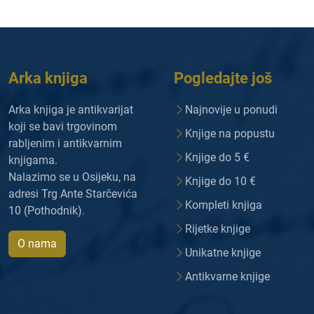
Arka knjiga
Pogledajte još
Arka knjiga je antikvarijat
Najnovije u ponudi
koji se bavi trgovinom
Knjige na popustu
rabljenim i antikvarnim
Knjige do 5 €
knjigama.
Nalazimo se u Osijeku, na
Knjige do 10 €
adresi Trg Ante Starčevića
Kompleti knjiga
10 (Pothodnik).
Rijetke knjige
O nama
Unikatne knjige
Antikvarne knjige