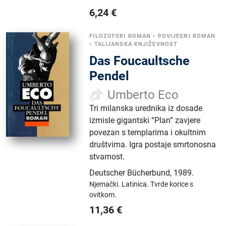
6,24
€
FILOZOFSKI ROMAN
•
POVIJESNI ROMAN
•
TALIJANSKA KNJIŽEVNOST
Das Foucaultsche
Pendel
Umberto Eco
Tri milanska urednika iz dosade
izmisle gigantski “Plan” zavjere
povezan s templarima i okultnim
društvima. Igra postaje smrtonosna
stvarnost.
Deutscher Bücherbund
,
1989.
Njemački.
Latinica.
Tvrde korice s
ovitkom.
11,36
€