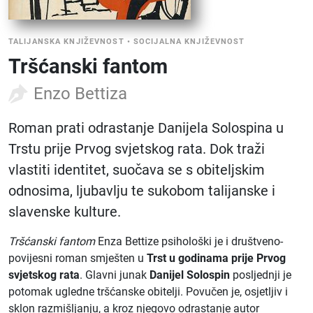
TALIJANSKA KNJIŽEVNOST
•
SOCIJALNA KNJIŽEVNOST
Tršćanski fantom
Enzo Bettiza
Roman prati odrastanje Danijela Solospina u
Trstu prije Prvog svjetskog rata. Dok traži
vlastiti identitet, suočava se s obiteljskim
odnosima, ljubavlju te sukobom talijanske i
slavenske kulture.
Tršćanski fantom
Enza Bettize psihološki je i društveno-
povijesni roman smješten u
Trst u godinama prije Prvog
svjetskog rata
. Glavni junak
Danijel Solospin
posljednji je
potomak ugledne tršćanske obitelji. Povučen je, osjetljiv i
sklon razmišljanju, a kroz njegovo odrastanje autor