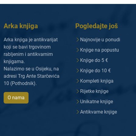
Arka knjiga
Pogledajte još
Arka knjiga je antikvarijat
Najnovije u ponudi
koji se bavi trgovinom
Knjige na popustu
rabljenim i antikvarnim
Knjige do 5 €
knjigama.
Nalazimo se u Osijeku, na
Knjige do 10 €
adresi Trg Ante Starčevića
Kompleti knjiga
10 (Pothodnik).
Rijetke knjige
O nama
Unikatne knjige
Antikvarne knjige