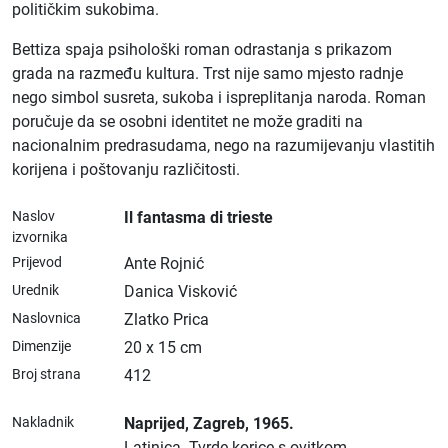
političkim sukobima.
Bettiza spaja psihološki roman odrastanja s prikazom
grada na razmeđu kultura. Trst nije samo mjesto radnje
nego simbol susreta, sukoba i ispreplitanja naroda. Roman
poručuje da se osobni identitet ne može graditi na
nacionalnim predrasudama, nego na razumijevanju vlastitih
korijena i poštovanju različitosti.
Naslov
Il fantasma di trieste
izvornika
Prijevod
Ante Rojnić
Urednik
Danica Visković
Naslovnica
Zlatko Prica
Dimenzije
20 x 15 cm
Broj strana
412
Nakladnik
Naprijed
, Zagreb
, 1965.
Latinica.
Tvrde korice s ovitkom.