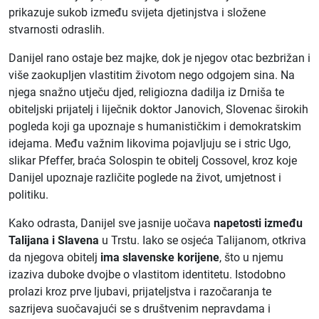
prikazuje sukob između svijeta djetinjstva i složene
stvarnosti odraslih.
Danijel rano ostaje bez majke, dok je njegov otac bezbrižan i
više zaokupljen vlastitim životom nego odgojem sina. Na
njega snažno utječu djed, religiozna dadilja iz Drniša te
obiteljski prijatelj i liječnik doktor Janovich, Slovenac širokih
pogleda koji ga upoznaje s humanističkim i demokratskim
idejama. Među važnim likovima pojavljuju se i stric Ugo,
slikar Pfeffer, braća Solospin te obitelj Cossovel, kroz koje
Danijel upoznaje različite poglede na život, umjetnost i
politiku.
Kako odrasta, Danijel sve jasnije uočava
napetosti između
Talijana i Slavena
u Trstu. Iako se osjeća Talijanom, otkriva
da njegova obitelj
ima slavenske korijene
, što u njemu
izaziva duboke dvojbe o vlastitom identitetu. Istodobno
prolazi kroz prve ljubavi, prijateljstva i razočaranja te
sazrijeva suočavajući se s društvenim nepravdama i