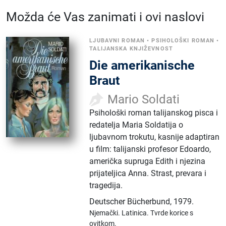
Možda će Vas zanimati i ovi naslovi
LJUBAVNI ROMAN
•
PSIHOLOŠKI ROMAN
•
TALIJANSKA KNJIŽEVNOST
Die amerikanische
Braut
Mario Soldati
Psihološki roman talijanskog pisca i
redatelja Maria Soldatija o
ljubavnom trokutu, kasnije adaptiran
u film: talijanski profesor Edoardo,
američka supruga Edith i njezina
prijateljica Anna. Strast, prevara i
tragedija.
Deutscher Bücherbund
,
1979.
Njemački.
Latinica.
Tvrde korice s
ovitkom.