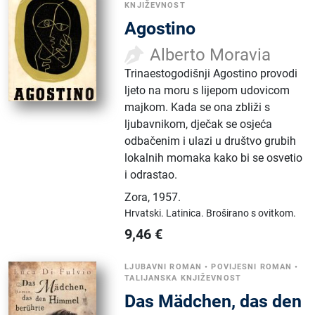
KNJIŽEVNOST
Agostino
Alberto Moravia
Trinaestogodišnji Agostino provodi
ljeto na moru s lijepom udovicom
majkom. Kada se ona zbliži s
ljubavnikom, dječak se osjeća
odbačenim i ulazi u društvo grubih
lokalnih momaka kako bi se osvetio
i odrastao.
Zora
,
1957.
Hrvatski.
Latinica.
Broširano s ovitkom.
9,46
€
LJUBAVNI ROMAN
•
POVIJESNI ROMAN
•
TALIJANSKA KNJIŽEVNOST
Das Mädchen, das den