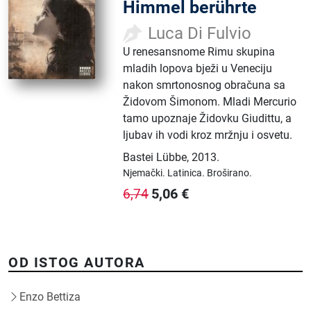
Himmel berührte
Luca Di Fulvio
U renesansnome Rimu skupina
mladih lopova bježi u Veneciju
nakon smrtonosnog obračuna sa
Židovom Šimonom. Mladi Mercurio
tamo upoznaje Židovku Giudittu, a
ljubav ih vodi kroz mržnju i osvetu.
Bastei Lübbe
,
2013.
Njemački.
Latinica.
Broširano.
5,06
€
6,74
OD ISTOG AUTORA
Enzo Bettiza