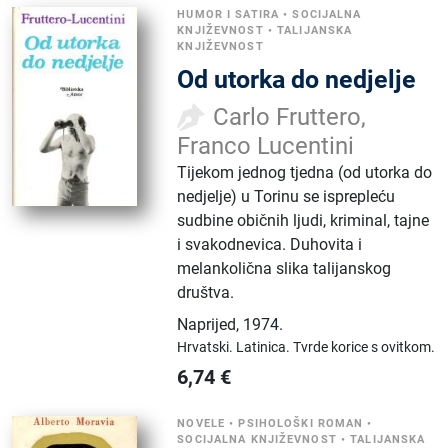
HUMOR I SATIRA
•
SOCIJALNA
KNJIŽEVNOST
•
TALIJANSKA
KNJIŽEVNOST
Od utorka do nedjelje
Carlo Fruttero,
Franco Lucentini
Tijekom jednog tjedna (od utorka do
nedjelje) u Torinu se isprepleću
sudbine običnih ljudi, kriminal, tajne
i svakodnevica. Duhovita i
melankolična slika talijanskog
društva.
Naprijed
,
1974.
Hrvatski.
Latinica.
Tvrde korice s ovitkom.
6,74
€
NOVELE
•
PSIHOLOŠKI ROMAN
•
SOCIJALNA KNJIŽEVNOST
•
TALIJANSKA