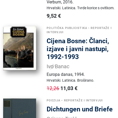
Verbum
,
2016.
Hrvatski.
Latinica.
Tvrde korice s ovitkom.
9,52
€
POLITIČKA PUBLICISTIKA
•
REPORTAŽE I
INTERVJUI
Cijena Bosne: Članci,
izjave i javni nastupi,
1992-1993
Ivo Banac
Europa danas
,
1994.
Hrvatski.
Latinica.
Broširano.
11,03
€
12,26
POEZIJA
•
REPORTAŽE I INTERVJUI
Dichtungen und Briefe