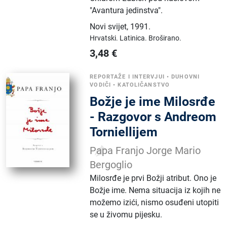
"Avantura jedinstva".
Novi svijet
,
1991.
Hrvatski.
Latinica.
Broširano.
3,48
€
REPORTAŽE I INTERVJUI
•
DUHOVNI
VODIČI
•
KATOLIČANSTVO
Božje je ime Milosrđe
- Razgovor s Andreom
Torniellijem
Papa Franjo Jorge Mario
Bergoglio
Milosr­đe je prvi Božji atribut. Ono je
Božje ime. Nema situacija iz kojih ne
možemo izići, nismo osuđ­eni utopiti
se u živomu pijesku.