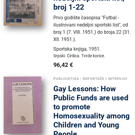
broj 1-22
Prvo godište časopisa "Futbal -
ilustrovani nedeljni sportski list", od
broj 1 (7. VIII. 1951.) do broja 22 (31.
XII. 1951.).
Sportska knjiga
,
1951.
Srpski.
Ćirilica.
Tvrde korice.
96,42
€
PUBLICISTIKA
•
REPORTAŽE I INTERVJUI
Gay Lessons: How
Public Funds are used
to promote
Homosexuality among
Children and Young
People