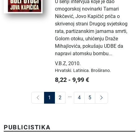
U seriji intervjua koje je dao
crnogorskoj novinarki Tamari
Nikčević, Jovo Kapičić priča o
skrivenoj strani Drugog svjetskog
rata, partizanskim jamama smrti,
Golom otoku, uhićenju Draže
Mihajlovića, pokušaju UDBE da
napravi atomsku bombu...
V.B.Z
,
2010.
Hrvatski.
Latinica.
Broširano.
8,22
-
9,99
€
...
1
2
4
5
PUBLICISTIKA