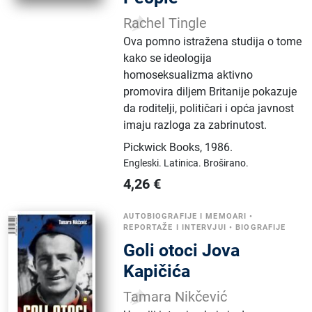
Rachel Tingle
Ova pomno istražena studija o tome
kako se ideologija
homoseksualizma aktivno
promovira diljem Britanije pokazuje
da roditelji, političari i opća javnost
imaju razloga za zabrinutost.
Pickwick Books
,
1986.
Engleski.
Latinica.
Broširano.
4,26
€
AUTOBIOGRAFIJE I MEMOARI
•
REPORTAŽE I INTERVJUI
•
BIOGRAFIJE
Goli otoci Jova
Kapičića
Tamara Nikčević