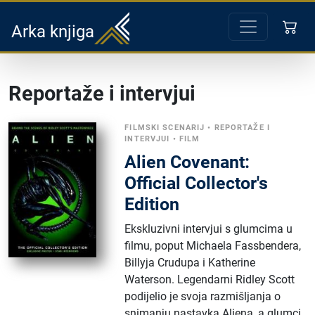
Arka knjiga
Reportaže i intervjui
FILMSKI SCENARIJ
•
REPORTAŽE I
INTERVJUI
•
FILM
Alien Covenant:
Official Collector's
Edition
Ekskluzivni intervjui s glumcima u
filmu, poput Michaela Fassbendera,
Billyja Crudupa i Katherine
Waterson. Legendarni Ridley Scott
podijelio je svoja razmišljanja o
snimanju nastavka Aliena, a glumci