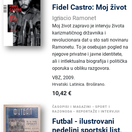
Fidel Castro: Moj život
Ignacio Ramonet
Moj život zapravo je intervju života
karizmatičnog državnika i
revolucionara dat u sto sati novinaru
Ramonetu. To je osebujan pogled na
njegove privatne i javne identitete,
ali i intlektualna biografija i politička
oporuka u obliku razgovora.
VBZ
,
2009.
Hrvatski.
Latinica.
Broširano.
10,42
€
ČASOPISI I MAGAZINI
•
SPORT I
RAZONODA
•
REPORTAŽE I INTERVJUI
Futbal - ilustrovani
nedeljni sportski list,