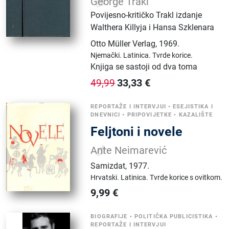
George Trakl
Povijesno-kritičko Trakl izdanje
Walthera Killyja i Hansa Szklenara
Otto Müller Verlag
,
1969.
Njemački.
Latinica.
Tvrde korice.
Knjiga se sastoji od dva toma
33,33
€
49,99
REPORTAŽE I INTERVJUI
•
ESEJISTIKA I
DNEVNICI
•
PRIPOVIJETKE
•
KAZALIŠTE
Feljtoni i novele
Ante Neimarević
Samizdat
,
1977.
Hrvatski.
Latinica.
Tvrde korice s ovitkom.
9,99
€
BIOGRAFIJE
•
POLITIČKA PUBLICISTIKA
•
REPORTAŽE I INTERVJUI