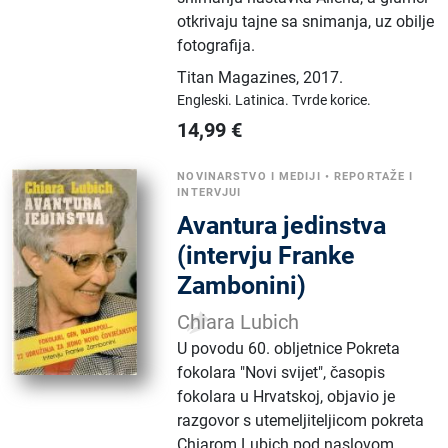
otkrivaju tajne sa snimanja, uz obilje
fotografija.
Titan Magazines
,
2017.
Engleski.
Latinica.
Tvrde korice.
14,99
€
NOVINARSTVO I MEDIJI
•
REPORTAŽE I
INTERVJUI
Avantura jedinstva
(intervju Franke
Zambonini)
Chiara Lubich
U povodu 60. obljetnice Pokreta
fokolara "Novi svijet", časopis
fokolara u Hrvatskoj, objavio je
razgovor s utemeljiteljicom pokreta
Chiarom Lubich pod naslovom