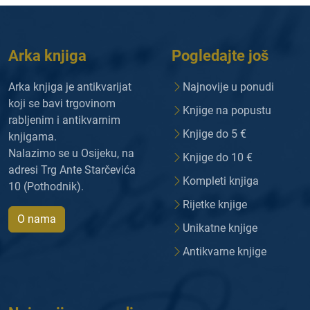
Arka knjiga
Pogledajte još
Arka knjiga je antikvarijat
Najnovije u ponudi
koji se bavi trgovinom
Knjige na popustu
rabljenim i antikvarnim
Knjige do 5 €
knjigama.
Nalazimo se u Osijeku, na
Knjige do 10 €
adresi Trg Ante Starčevića
Kompleti knjiga
10 (Pothodnik).
Rijetke knjige
O nama
Unikatne knjige
Antikvarne knjige