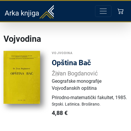
Arka knjiga
Vojvodina
VOJVODINA
Opština Bač
Živan Bogdanović
Geografske monografije
Vojvođanskih opština
Prirodno-matematički fakultet
,
1985.
Srpski.
Latinica.
Broširano.
4,88
€