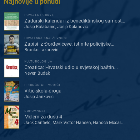
Najnovije u ponudi
POVIJEST CRKVE
Zadarski kalendar iz benediktinskog samost...
Josip Balabanić, Josip Kolanović
HRVATSKA KNJIŽEVNOST
Zapisi iz Đorđevićeve: istinite policijske...
Branko Lazarević
KULTUROLOGIJA
Croatica: Hrvatski udio u svjetskoj baštin...
Neven Budak
PRIRUČNICI I VODIČI
Vrtić-škola-droga
Josip Janković
DUHOVNOST
Melem za dušu 4
Jack Canfield, Mark Victor Hansen, Hanoch Mccar...