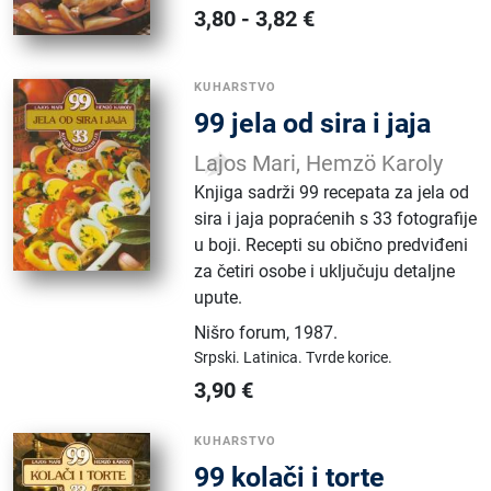
3,80
-
3,82
€
KUHARSTVO
99 jela od sira i jaja
Lajos Mari, Hemzö Karoly
Knjiga sadrži 99 recepata za jela od
sira i jaja popraćenih s 33 fotografije
u boji. Recepti su obično predviđeni
za četiri osobe i uključuju detaljne
upute.
Nišro forum
,
1987.
Srpski.
Latinica.
Tvrde korice.
3,90
€
KUHARSTVO
99 kolači i torte