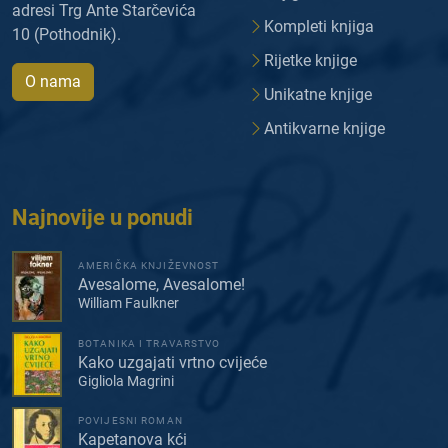
adresi Trg Ante Starčevića
Kompleti knjiga
10 (Pothodnik).
Rijetke knjige
O nama
Unikatne knjige
Antikvarne knjige
Najnovije u ponudi
AMERIČKA KNJIŽEVNOST
Avesalome, Avesalome!
William Faulkner
BOTANIKA I TRAVARSTVO
Kako uzgajati vrtno cvijeće
Gigliola Magrini
POVIJESNI ROMAN
Kapetanova kći