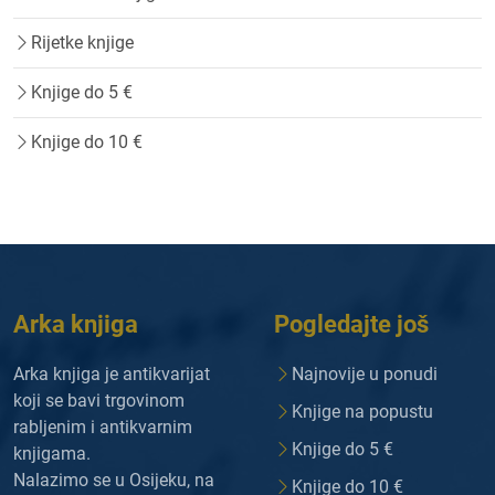
Rijetke knjige
Knjige do 5 €
Knjige do 10 €
Arka knjiga
Pogledajte još
Arka knjiga je antikvarijat
Najnovije u ponudi
koji se bavi trgovinom
Knjige na popustu
rabljenim i antikvarnim
Knjige do 5 €
knjigama.
Nalazimo se u Osijeku, na
Knjige do 10 €