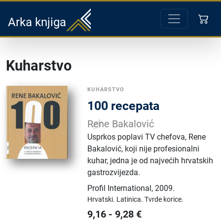
Arka knjiga
Kuharstvo
KUHARSTVO
100 recepata
Rene Bakalović
Usprkos poplavi TV chefova, Rene
Bakalović, koji nije profesionalni
kuhar, jedna je od najvećih hrvatskih
gastrozvijezda.
Profil International
,
2009.
Hrvatski.
Latinica.
Tvrde korice.
9,16
-
9,28
€