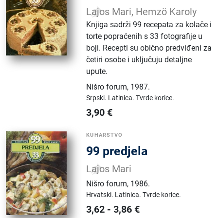
Lajos Mari, Hemzö Karoly
Knjiga sadrži 99 recepata za kolače i
torte popraćenih s 33 fotografije u
boji. Recepti su obično predviđeni za
četiri osobe i uključuju detaljne
upute.
Nišro forum
,
1987.
Srpski.
Latinica.
Tvrde korice.
3,90
€
KUHARSTVO
99 predjela
Lajos Mari
Nišro forum
,
1986.
Hrvatski.
Latinica.
Tvrde korice.
3,62
-
3,86
€