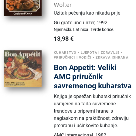
Wolter
Užitak pečenja kao nikada prije
Gu grafe und unzer
,
1992.
Njemački.
Latinica.
Tvrde korice.
13,98
€
KUHARSTVO
•
LJEPOTA I ZDRAVLJE
•
PRIRUČNICI I VODIČI
•
ZDRAVA ISHRANA
Bon Appetit: Veliki
AMC priručnik
savremenog kuharstva
Knjiga je opsežan kuhar­s­ki priručnik
usmjeren na tada suvremene
trendove u pripremi hrane, s
naglaskom na praktičnost, zdraviju
prehranu i učinkovito kuhanje.
AMC internacional
,
1982.