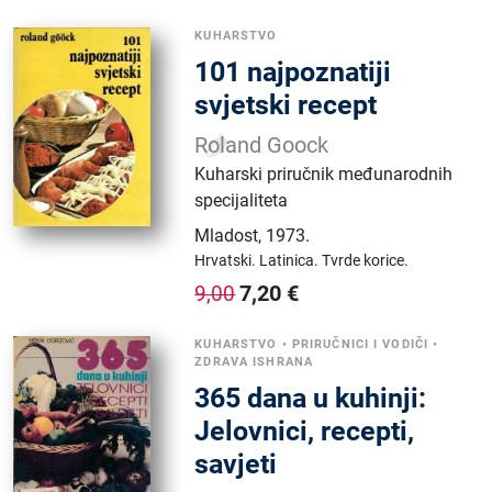
KUHARSTVO
101 najpoznatiji
svjetski recept
Roland Goock
Kuharski priručnik međunarodnih
specijaliteta
Mladost
,
1973.
Hrvatski.
Latinica.
Tvrde korice.
7,20
€
9,00
KUHARSTVO
•
PRIRUČNICI I VODIČI
•
ZDRAVA ISHRANA
365 dana u kuhinji:
Jelovnici, recepti,
savjeti