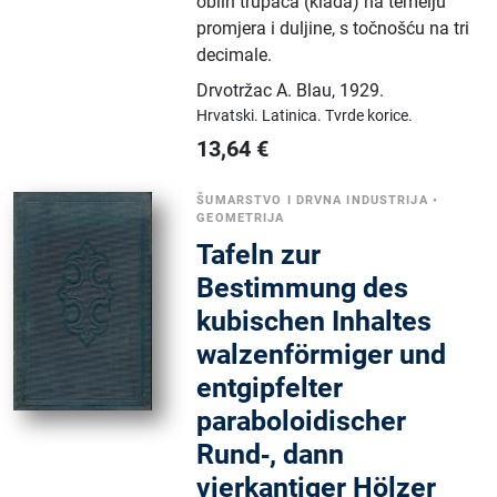
oblih trupaca (klada) na temelju
promjera i duljine, s točnošću na tri
decimale.
Drvotržac A. Blau
,
1929.
Hrvatski.
Latinica.
Tvrde korice.
13,64
€
ŠUMARSTVO I DRVNA INDUSTRIJA
•
GEOMETRIJA
Tafeln zur
Bestimmung des
kubischen Inhaltes
walzenförmiger und
entgipfelter
paraboloidischer
Rund‑, dann
vierkantiger Hölzer