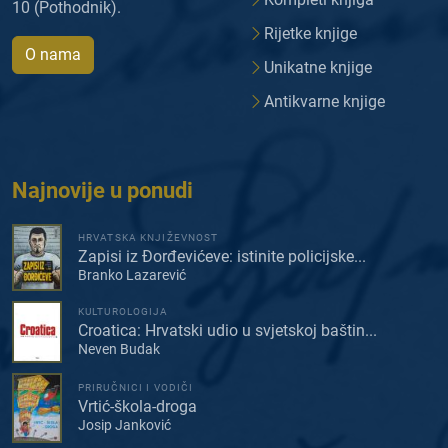
10 (Pothodnik).
Rijetke knjige
O nama
Unikatne knjige
Antikvarne knjige
Najnovije u ponudi
HRVATSKA KNJIŽEVNOST
Zapisi iz Đorđevićeve: istinite policijske...
Branko Lazarević
KULTUROLOGIJA
Croatica: Hrvatski udio u svjetskoj baštin...
Neven Budak
PRIRUČNICI I VODIČI
Vrtić-škola-droga
Josip Janković