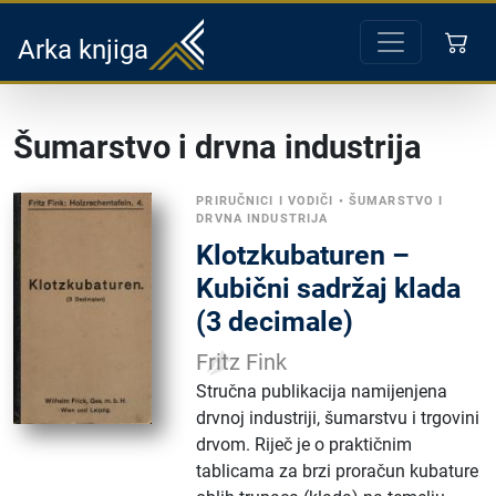
Arka knjiga
Šumarstvo i drvna industrija
PRIRUČNICI I VODIČI
•
ŠUMARSTVO I
DRVNA INDUSTRIJA
Klotzkubaturen –
Kubični sadržaj klada
(3 decimale)
Fritz Fink
Stručna publikacija namijenjena
drvnoj industriji, šumarstvu i trgovini
drvom. Riječ je o praktičnim
tablicama za brzi proračun kubature