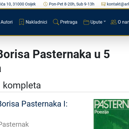
ića 10, 31000 Osijek
Pon-Pet 8-20h, Sub 9-13h
kontakt@ark
Autori
Nakladnici
Pretraga
Upute
O na
Borisa Pasternaka u 5
a
j kompleta
Borisa Pasternaka I:
Pasternak