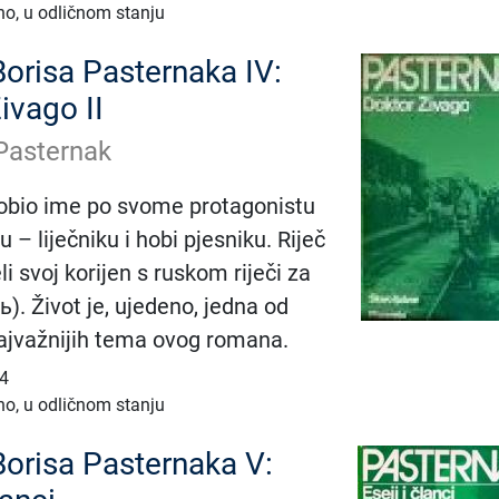
no, u odličnom stanju
Borisa Pasternaka IV:
ivago II
Pasternak
obio ime po svome protagonistu
u – liječniku i hobi pjesniku. Riječ
eli svoj korijen s ruskom riječi za
). Život je, ujedeno, jedna od
najvažnijih tema ovog romana.
24
no, u odličnom stanju
Borisa Pasternaka V: