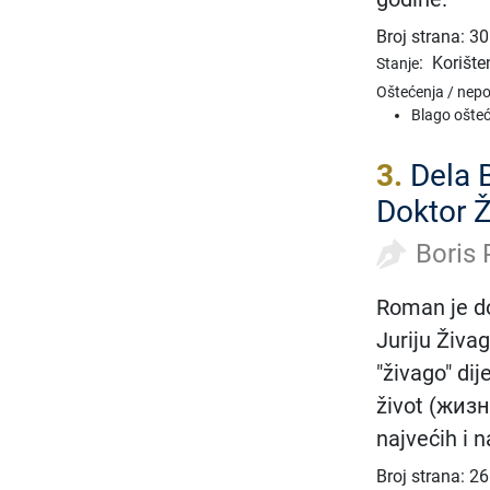
Broj strana: 3
:
Korište
Stanje
Oštećenja / nep
Blago ošteć
3.
Dela B
Doktor Ž
Boris 
Roman je d
Juriju Živag
"živago" dij
život (жизнь
najvećih i 
Broj strana: 2