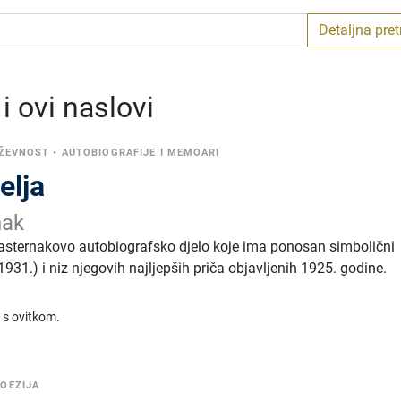
Detaljna pre
 ovi naslovi
IŽEVNOST
•
AUTOBIOGRAFIJE I MEMOARI
elja
nak
Pasternakovo autobiografsko djelo koje ima ponosan simbolični
1931.) i niz njegovih najljepših priča objavljenih 1925. godine.
 s ovitkom.
OEZIJA