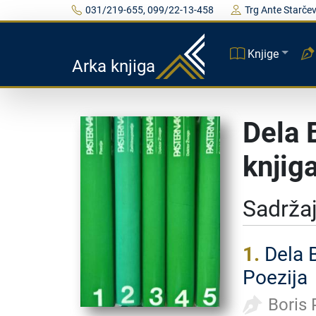
031/219-655, 099/22-13-458
Trg Ante Starčev
Knjige
Arka knjiga
Dela 
knjig
Sadrža
1.
Dela 
Poezija
Boris 