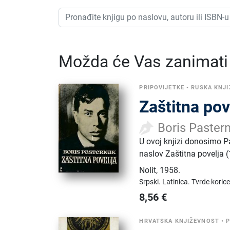
Možda će Vas zanimati i
PRIPOVIJETKE
•
RUSKA KNJ
Zaštitna pov
Boris Paster
U ovoj knjizi donosimo 
naslov Zaštitna povelja (
Nolit
,
1958.
Srpski.
Latinica.
Tvrde korice
8,56
€
HRVATSKA KNJIŽEVNOST
•
P