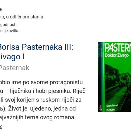
06
no, u odličnom stanju
ogodnosti:
enje ovitka
orisa Pasternaka III:
ivago I
Pasternak
obio ime po svome protagonistu
u – liječniku i hobi pjesniku. Riječ
eli svoj korijen s ruskom riječi za
). Život je, ujedeno, jedna od
najvažnijih tema ovog romana.
66