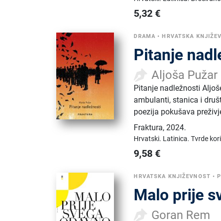
5,32
€
DRAMA
•
HRVATSKA KNJIŽE
Pitanje nad
Aljoša Pužar
Pitanje nadležnosti Aljo
ambulanti, stanica i druš
poezija pokušava preživje
Fraktura
,
2024.
Hrvatski.
Latinica.
Tvrde kor
9,58
€
HRVATSKA KNJIŽEVNOST
•
P
Malo prije 
Goran Rem