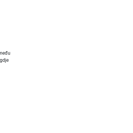
zmeđu
 gdje