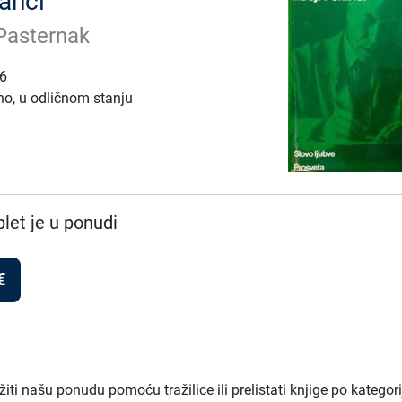
lanci
Pasternak
86
no, u odličnom stanju
et je u ponudi
€
ti našu ponudu pomoću tražilice ili prelistati knjige po kategor