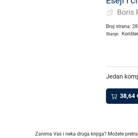
Eseji i č
Boris 
Broj strana: 2
:
Korište
Stanje
Jedan kompl
38,64
Zanima Vas i neka druga knjiga? Možete pretraži