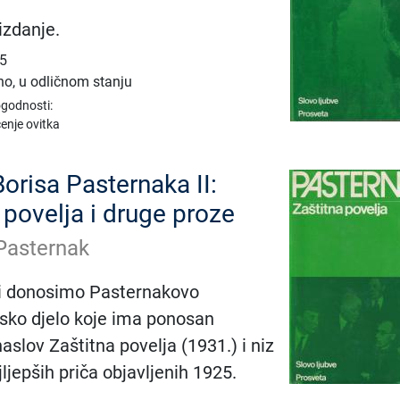
izdanje.
25
no, u odličnom stanju
ogodnosti:
enje ovitka
Borisa Pasternaka II:
 povelja i druge proze
Pasternak
zi donosimo Pasternakovo
sko djelo koje ima ponosan
aslov Zaštitna povelja (1931.) i niz
ljepših priča objavljenih 1925.