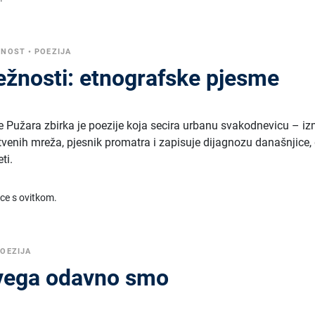
VNOST
•
POEZIJA
ležnosti: etnografske pjesme
še Pužara zbirka je poezije koja secira urbanu svakodnevicu – i
tvenih mreža, pjesnik promatra i zapisuje dijagnozu današnjice,
ti.
ice s ovitkom.
OEZIJA
svega odavno smo