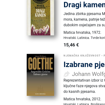
Dragi kame
Jedina zbirka pjesama Mij
mora, kamena, patnje teža
dubokim osjećajem za su
Matica hrvatska
,
1972.
Hrvatski.
Latinica.
Tvrde kor
15,46
€
NJEMAČKA KNJIŽEVNOST
•
Izabrane pj
Johann Wolf
Reprezentativan izbor iz 
ključne faze njegova stv
do kasnih pjesama.
Matica hrvatska
,
2012.
Hrvatski.
Latinica.
Broširano