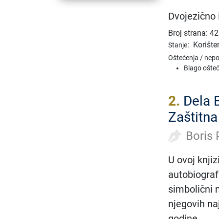
Dvojezično 
Broj strana: 4
:
Korište
Stanje
Oštećenja / nep
Blago ošteć
2.
Dela 
Zaštitna
Boris 
U ovoj knji
autobiograf
simbolični n
njegovih naj
godine.