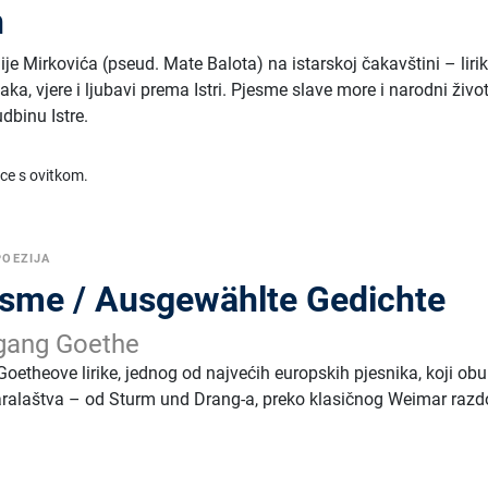
n
e Mirkovića (pseud. Mate Balota) na istarskoj čakavštini – liri
ka, vjere i ljubavi prema Istri. Pjesme slave more i narodni život
dbinu Istre.
ice s ovitkom.
POEZIJA
esme / Ausgewählte Gedichte
gang Goethe
Goetheove lirike, jednog od najvećih europskih pjesnika, koji o
aralaštva – od Sturm und Drang-a, preko klasičnog Weimar razd
.