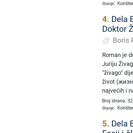
:
Korište
Stanje
4.
Dela 
Doktor Ž
Boris 
Roman je d
Juriju Živag
"živago" dij
život (жизнь
najvećih i 
Broj strana: 3
:
Korište
Stanje
5.
Dela 