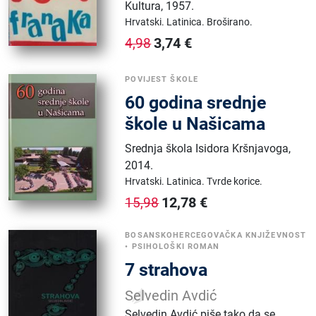
Kultura
,
1957.
Hrvatski.
Latinica.
Broširano.
3,74
€
4,98
POVIJEST ŠKOLE
60 godina srednje
škole u Našicama
Srednja škola Isidora Kršnjavoga
,
2014.
Hrvatski.
Latinica.
Tvrde korice.
12,78
€
15,98
BOSANSKOHERCEGOVAČKA KNJIŽEVNOST
•
PSIHOLOŠKI ROMAN
7 strahova
Selvedin Avdić
Selvedin Avdić piše tako da se