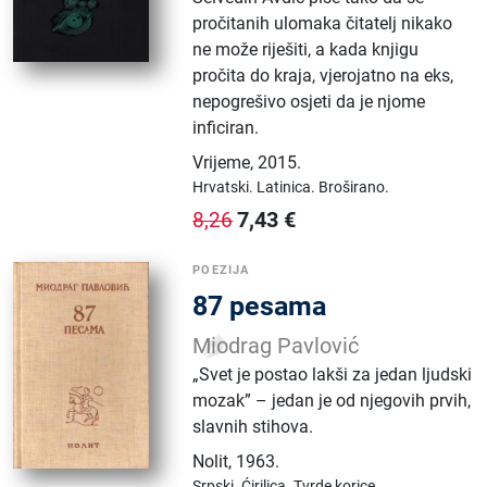
pročitanih ulomaka čitatelj nikako
ne može riješiti, a kada knjigu
pročita do kraja, vjerojatno na eks,
nepogrešivo osjeti da je njome
inficiran.
Vrijeme
,
2015.
Hrvatski.
Latinica.
Broširano.
7,43
€
8,26
POEZIJA
87 pesama
Miodrag Pavlović
„Svet je postao lakši za jedan ljudski
mozak” – jedan je od njegovih prvih,
slavnih stihova.
Nolit
,
1963.
Srpski.
Ćirilica.
Tvrde korice.