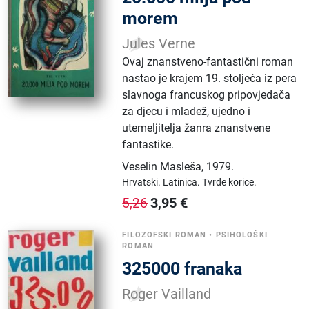
morem
Jules Verne
Ovaj znanstveno-fantastični roman
nastao je krajem 19. stoljeća iz pera
slavnoga francuskog pripovjedača
za djecu i mladež, ujedno i
utemeljitelja žanra znanstvene
fantastike.
Veselin Masleša
,
1979.
Hrvatski.
Latinica.
Tvrde korice.
3,95
€
5,26
FILOZOFSKI ROMAN
•
PSIHOLOŠKI
ROMAN
325000 franaka
Roger Vailland