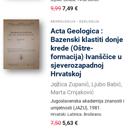
7,49
€
9,99
ARHEOLOGIJA
•
GEOLOGIJA
Acta Geologica :
Bazenski klastiti donje
krede (Oštre-
formacija) Ivanščice u
sjeverozapadnoj
Hrvatskoj
Jožica Zupanič, Ljubo Babić,
Marta Crnjaković
Jugoslavenska akademija znanosti i
umjetnosti (JAZU)
,
1981.
Hrvatski.
Latinica.
Broširano.
5,63
€
7,50