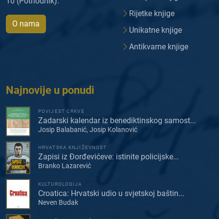
10 (Pothodnik).
Rijetke knjige
O nama
Unikatne knjige
Antikvarne knjige
Najnovije u ponudi
POVIJEST CRKVE
Zadarski kalendar iz benediktinskog samost...
Josip Balabanić, Josip Kolanović
HRVATSKA KNJIŽEVNOST
Zapisi iz Đorđevićeve: istinite policijske...
Branko Lazarević
KULTUROLOGIJA
Croatica: Hrvatski udio u svjetskoj baštin...
Neven Budak