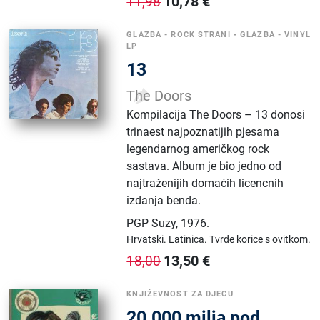
10,78
€
11,98
GLAZBA - ROCK STRANI
•
GLAZBA - VINYL
LP
13
The Doors
Kompilacija The Doors – 13 donosi
trinaest najpoznatijih pjesama
legendarnog američkog rock
sastava. Album je bio jedno od
najtraženijih domaćih licencnih
izdanja benda.
PGP Suzy
,
1976.
Hrvatski.
Latinica.
Tvrde korice s ovitkom.
13,50
€
18,00
KNJIŽEVNOST ZA DJECU
20.000 milja pod