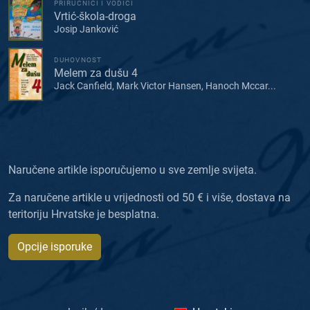
PRIRUČNICI I VODIČI
Vrtić-škola-droga
Josip Janković
DUHOVNOST
Melem za dušu 4
Jack Canfield, Mark Victor Hansen, Hanoch Mccar...
Naručene artikle isporučujemo u sve zemlje svijeta.
Za naručene artikle u vrijednosti od 50 € i više, dostava na
teritoriju Hrvatske je besplatna.
Opcije isporuke