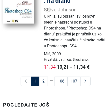
: na dlanu
Steve Johnson
U knjizi su opisani svi osnovni i
srednje napredni postupci u
Photoshopu. "Photoshop CS4 na
dlanu" praktični je priručnik uz koji
će korisnici naučiti učinkovito raditi
u Photoshopu CS4.
Miš
,
2009.
Hrvatski.
Latinica.
Broširano.
10,21
-
11,34
€
11,34
...
1
2
106
107
POGLEDAJTE JOŠ