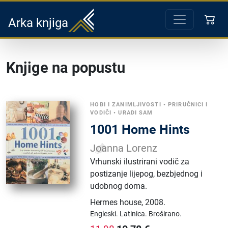
Arka knjiga
Knjige na popustu
HOBI I ZANIMLJIVOSTI
•
PRIRUČNICI I
VODIČI
•
URADI SAM
1001 Home Hints
Joanna Lorenz
Vrhunski ilustrirani vodič za
postizanje lijepog, bezbjednog i
udobnog doma.
Hermes house
,
2008.
Engleski.
Latinica.
Broširano.