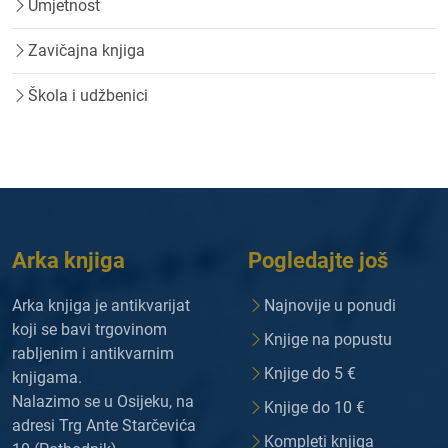
Umjetnost
Zavičajna knjiga
Škola i udžbenici
Arka knjiga
Pogledajte još
Arka knjiga je antikvarijat
Najnovije u ponudi
koji se bavi trgovinom
Knjige na popustu
rabljenim i antikvarnim
Knjige do 5 €
knjigama.
Nalazimo se u Osijeku, na
Knjige do 10 €
adresi Trg Ante Starčevića
Kompleti knjiga