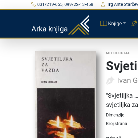
031/219-655, 099/22-13-458
Trg Ante Starčev
Knjige
Arka knjiga
MITOLOGIJA
Svjet
Ivan 
"Svjetiljka …
svjetiljka z
Dimenzije
Broj strana