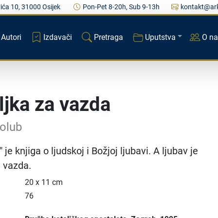
ića 10, 31000 Osijek
Pon-Pet 8-20h, Sub 9-13h
kontakt@ark
Autori
Izdavači
Pretraga
Uputstva
O n
iljka za vazda
Golub
" je knjiga o ljudskoj i Božjoj ljubavi. A ljubav je
a vazda.
20 x 11 cm
76