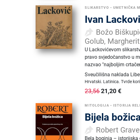
SLIKARSTVO
•
UMETNIČKA 
Ivan Lackovi
Božo Biškupić
Golub, Margherit
U Lackovićevom slikarst
pravo svjedočanstvo u ma
nazvao "najboljim crtače
Sveučilišna naklada Libe
Hrvatski.
Latinica.
Tvrde kor
21,20
€
23,56
MITOLOGIJA
•
ISTORIJA REL
Bijela božic
Robert Grave
Bela boginja – istorijska