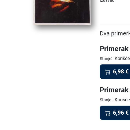
Izdavač
Dva primerk
Primerak 
:
Korišće
Stanje
6,98
€
Primerak 
:
Korišće
Stanje
6,96
€