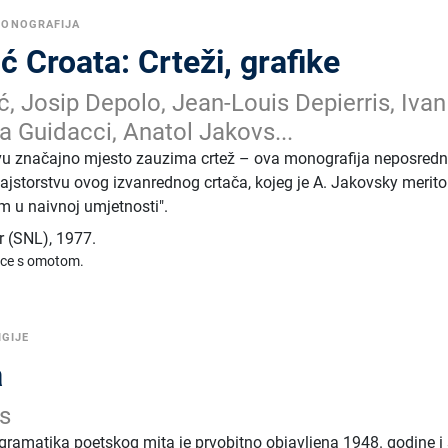
MONOGRAFIJA
ć Croata: Crteži, grafike
, Josip Depolo, Jean-Louis Depierris, Ivan
a Guidacci, Anatol Jakovs...
vu značajno mjesto zauzima crtež – ova monografija neposredn
jstorstvu ovog izvanrednog crtača, kojeg je A. Jakovsky merit
m u naivnoj umjetnosti".
r (SNL)
,
1977.
ice s omotom.
IGIJE
a
s
 gramatika poetskog mita je prvobitno objavljena 1948. godine i