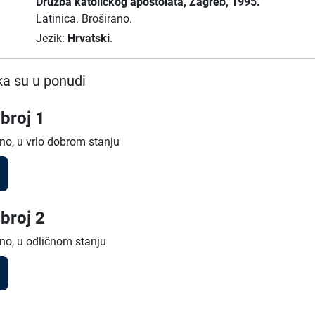
Družba katoličkog apostolata
, Zagreb
, 1995.
Latinica.
Broširano.
Jezik:
Hrvatski
.
a su u ponudi
broj 1
no, u vrlo dobrom stanju
broj 2
no, u odličnom stanju