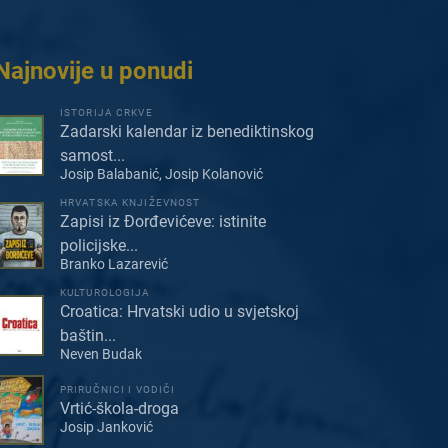
Najnovije u ponudi
ISTORIJA CRKVE
Zadarski kalendar iz benediktinskog
samost...
Josip Balabanić, Josip Kolanović
HRVATSKA KNJIŽEVNOST
Zapisi iz Đorđevićeve: istinite
policijske...
Branko Lazarević
KULTUROLOGIJA
Croatica: Hrvatski udio u svjetskoj
baštin...
Neven Budak
PRIRUČNICI I VODIČI
Vrtić-škola-droga
Josip Janković