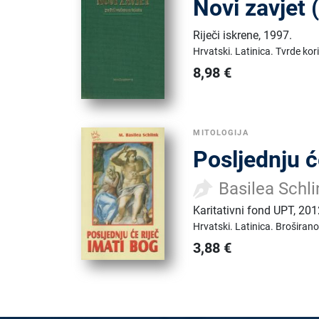
Novi zavjet
Riječi iskrene
,
1997.
Hrvatski.
Latinica.
Tvrde kor
8,98
€
MITOLOGIJA
Posljednju ć
Basilea Schli
Karitativni fond UPT
,
201
Hrvatski.
Latinica.
Broširano
3,88
€