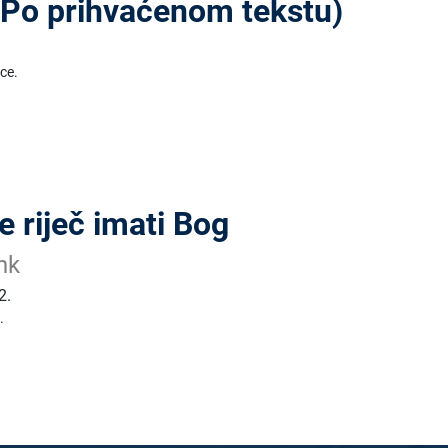
 (Po prihvaćenom tekstu)
ice.
e riječ imati Bog
nk
2.
.