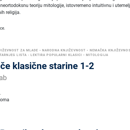
neortodoksnu teoriju mitologije, istovremeno intuitivnu i utemel
h religija.
ice.
JIŽEVNOST ZA MLADE
•
NARODNA KNJIŽEVNOST
•
NEMAČKA KNJIŽEVNO
TARNJEG LISTA - LEKTIRA POPULARNI KLASICI
•
MITOLOGIJA
iče klasične starine 1-2
ab
.
 toma