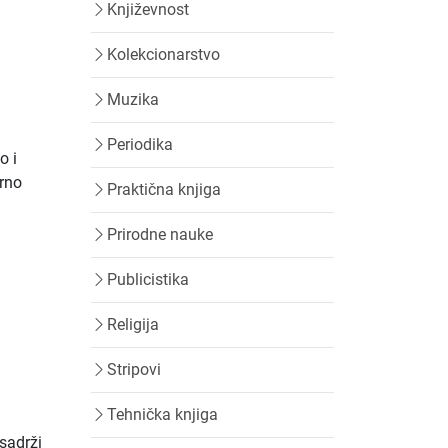
Književnost
Kolekcionarstvo
Muzika
Periodika
o i
orno
Praktična knjiga
Prirodne nauke
Publicistika
Religija
Stripovi
Tehnička knjiga
 sadrži