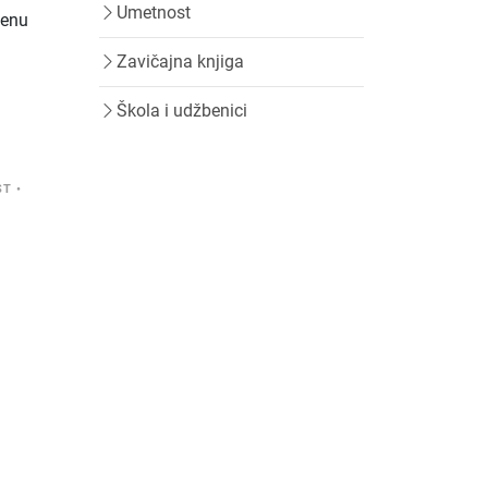
Umetnost
jenu
Zavičajna knjiga
Škola i udžbenici
ST
•