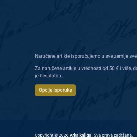
Naručene artikle isporučujemo u sve zemlje sve
Za naručene artikle u vrednosti od 50 € i više, d
je besplatna.
Opcije isporuke
Copyright ©
2026
Arka knjiga
.
Sva prava zadržana
.