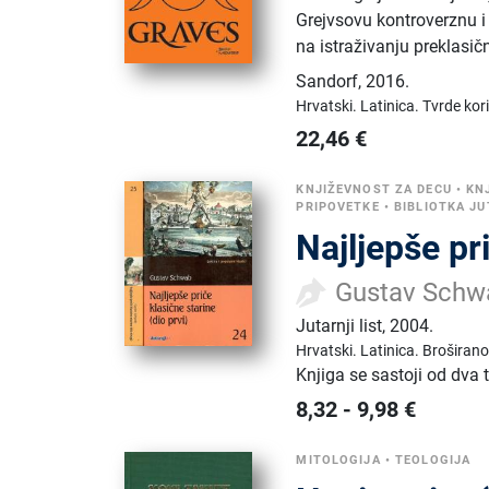
Grejvsovu kontroverznu i 
na istraživanju preklasični
Sandorf
,
2016.
Hrvatski.
Latinica.
Tvrde kor
22,46
€
KNJIŽEVNOST ZA DECU
•
KN
PRIPOVETKE
•
BIBLIOTKA JU
Najljepše pr
Gustav Schw
Jutarnji list
,
2004.
Hrvatski.
Latinica.
Broširano
Knjiga se sastoji od dva
8,32
-
9,98
€
MITOLOGIJA
•
TEOLOGIJA