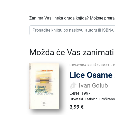
Zanima Vas i neka druga knjiga? Možete pretraž
Možda će Vas zanimati i
HRVATSKA KNJIŽEVNOST
•
P
Lice Osame 
Ivan Golub
Ceres
,
1997.
Hrvatski.
Latinica.
Broširano
3,99
€