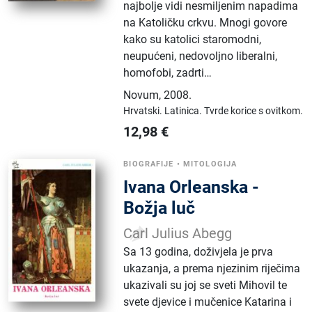
najbolje vidi nesmiljenim napadima
na Katoličku crkvu. Mnogi govore
kako su katolici staromodni,
neupućeni, nedovoljno liberalni,
homofobi, zadrti…
Novum
,
2008.
Hrvatski.
Latinica.
Tvrde korice s ovitkom.
12,98
€
BIOGRAFIJE
•
MITOLOGIJA
Ivana Orleanska -
Božja luč
Carl Julius Abegg
Sa 13 godina, doživjela je prva
ukazanja, a prema njezinim riječima
ukazivali su joj se sveti Mihovil te
svete djevice i mučenice Katarina i