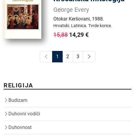
George Every
Otokar Keršovani
,
1988.
Hrvatski.
Latinica.
Tvrde korice.
14,29
€
15,88
1
2
3
RELIGIJA
Budizam
Duhovni vodiči
Duhovnost