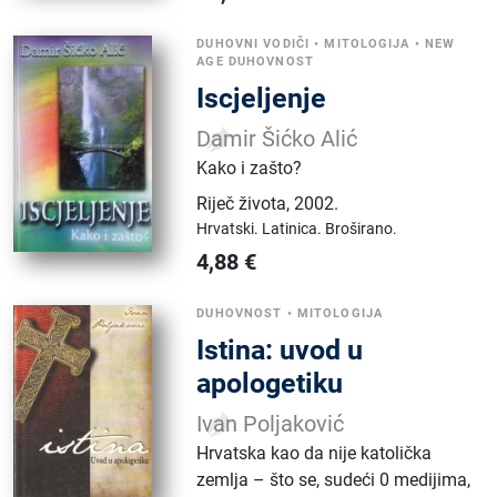
DUHOVNI VODIČI
•
MITOLOGIJA
•
NEW
AGE DUHOVNOST
Iscjeljenje
Damir Šićko Alić
Kako i zašto?
Riječ života
,
2002.
Hrvatski.
Latinica.
Broširano.
4,88
€
DUHOVNOST
•
MITOLOGIJA
Istina: uvod u
apologetiku
Ivan Poljaković
Hrvatska kao da nije katolička
zemlja – što se, sudeći 0 medijima,