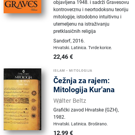
objavljena 1948. i sadrži Gravesovu
kontroverznu i neortodoksnu teoriju
mitologije, istodobno intuitivnu i
utemeljenu na istraživanju
pretklasičnih religija
Sandorf
,
2016.
Hrvatski.
Latinica.
Tvrde korice.
22,46
€
ISLAM
•
MITOLOGIJA
Čežnja za rajem:
Mitologija Kur’ana
Walter Beltz
Grafički zavod Hrvatske (GZH)
,
1982.
Hrvatski.
Latinica.
Broširano.
12,99
€