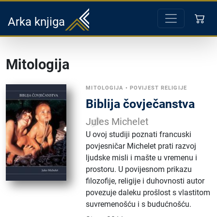
Arka knjiga
Mitologija
MITOLOGIJA
•
POVIJEST RELIGIJE
Biblija čovječanstva
Jules Michelet
U ovoj studiji poznati francuski
povjesničar Michelet prati razvoj
ljudske misli i mašte u vremenu i
prostoru. U povijesnom prikazu
filozofije, religije i duhovnosti autor
povezuje daleku prošlost s vlastitom
suvremenošću i s budućnošću.