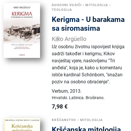
DUHOVNI VODIČI
•
MITOLOGIJA
•
TEOLOGIJA
Kerigma - U barakama
sa siromasima
Kiko Argüello
Uz osobnu životnu ispovijest knjiga
sadrži također i kerigmu, Kikov
navještaj vjere, naslovljenu "Tri
anđela", koja je, kako u komentaru
ističe kardinal Schönborn, "snažan
poziv na osobno obraćenje".
Verbum
,
2013.
Hrvatski.
Latinica.
Broširano.
7,98
€
KRŠĆANSTVO
•
MITOLOGIJA
Kršćanska mitologija