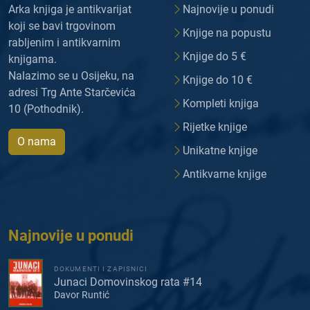
Arka knjiga je antikvarijat
Najnovije u ponudi
koji se bavi trgovinom
Knjige na popustu
rabljenim i antikvarnim
Knjige do 5 €
knjigama.
Nalazimo se u Osijeku, na
Knjige do 10 €
adresi Trg Ante Starčevića
Kompleti knjiga
10 (Pothodnik).
Rijetke knjige
O nama
Unikatne knjige
Antikvarne knjige
Najnovije u ponudi
DOKUMENTI I ZAPISNICI
Junaci Domovinskog rata #14
Davor Runtić