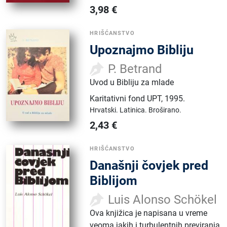
3,98
€
HRIŠĆANSTVO
Upoznajmo Bibliju
P. Betrand
Uvod u Bibliju za mlade
Karitativni fond UPT
,
1995.
Hrvatski.
Latinica.
Broširano.
2,43
€
HRIŠĆANSTVO
Današnji čovjek pred
Biblijom
Luis Alonso Schökel
Ova knjižica je napisana u vreme
veoma jakih i turbulentnih previranja