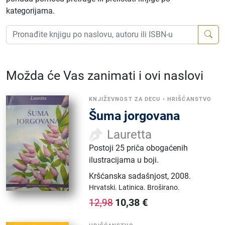
kategorijama.
Možda će Vas zanimati i ovi naslovi
KNJIŽEVNOST ZA DECU
•
HRIŠĆANSTVO
Šuma jorgovana
Lauretta
Postoji 25 priča obogaćenih
ilustracijama u boji.
Kršćanska sadašnjost
,
2008.
Hrvatski.
Latinica.
Broširano.
10,38
€
12,98