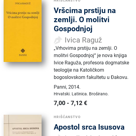
HRIŠĆANSTVO
Vršcima prstiju na
zemlji. O molitvi
Gospodnjoj
Ivica Raguž
„Vrhovima prstiju na zemlji. O
molitvi Gospodnjoj“ je nova knjiga
Ivice Raguža, profesora dogmatske
teologije na Katoličkom
bogoslovskom fakultetu u Đakovu.
Panni
,
2014.
Hrvatski.
Latinica.
Broširano.
7,00
-
7,12
€
HRIŠĆANSTVO
Apostol srca Isusova