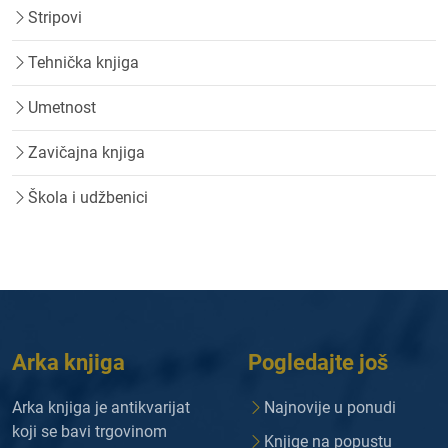
Stripovi
Tehnička knjiga
Umetnost
Zavičajna knjiga
Škola i udžbenici
Arka knjiga
Pogledajte još
Arka knjiga je antikvarijat
Najnovije u ponudi
koji se bavi trgovinom
Knjige na popustu