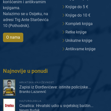
korišćenim i antikvarnim
Knjige do 5 €
knjigama.
Nalazimo se u Osijeku, na
Knjige do 10 €
adresi Trg Ante Starčevića
Kompleti knjiga
10 (Pothodnik).
Retke knjige
O nama
Unikatne knjige
Antikvarne knjige
Najnovije u ponudi
HRVATSKA KNJIŽEVNOST
Zapisi iz Đorđevićeve: istinite policijske...
Branko Lazarević
KULTUROLOGIJA
Croatica: Hrvatski udio u svjetskoj baštin...
Neven Budak