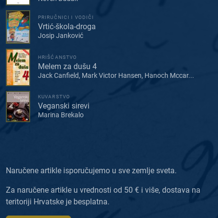
PRIRUČNICI I VODIČI
Vrtić-škola-droga
Josip Janković
HRIŠĆANSTVO
Melem za dušu 4
Jack Canfield, Mark Victor Hansen, Hanoch Mccar...
KUVARSTVO
Veganski sirevi
Marina Brekalo
Naručene artikle isporučujemo u sve zemlje sveta.
Za naručene artikle u vrednosti od 50 € i više, dostava na
teritoriji Hrvatske je besplatna.