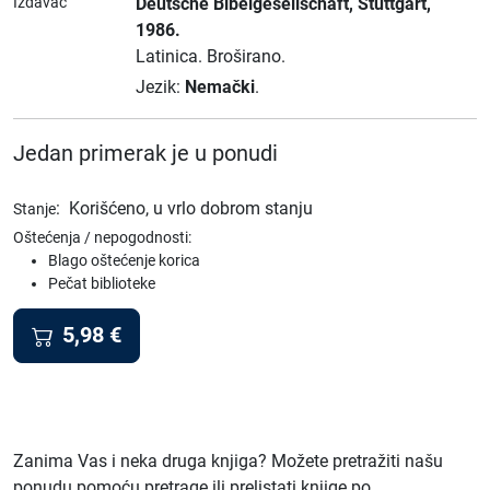
Izdavač
Deutsche Bibelgesellschaft
, Stuttgart
,
1986.
Latinica.
Broširano.
Jezik:
Nemački
.
Jedan primerak je u ponudi
:
Korišćeno, u vrlo dobrom stanju
Stanje
Oštećenja / nepogodnosti:
Blago oštećenje korica
Pečat biblioteke
5,98
€
Zanima Vas i neka druga knjiga? Možete pretražiti našu
ponudu pomoću pretrage ili prelistati knjige po