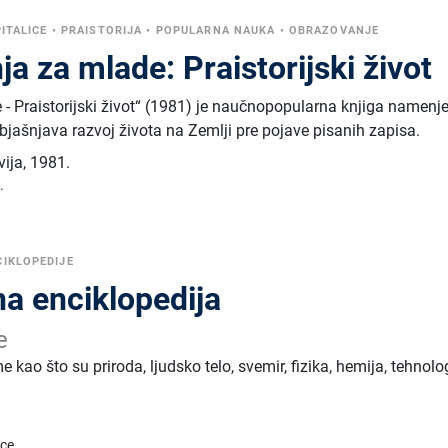
PITALICE
•
PRAISTORIJA
•
POPULARNA NAUKA
•
OBRAZOVANJE
ja za mlade: Praistorijski život
 - Praistorijski život“ (1981) je naučnopopularna knjiga namenj
jašnjava razvoj života na Zemlji pre pojave pisanih zapisa.
vija
,
1981.
.
CIKLOPEDIJE
na enciklopedija
e
 kao što su priroda, ljudsko telo, svemir, fizika, hemija, tehnolog
ice.