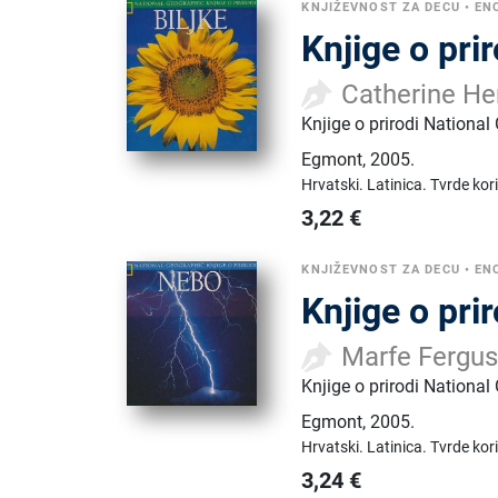
KNJIŽEVNOST ZA DECU
•
EN
Knjige o prir
Catherine He
Knjige o prirodi National
Egmont
,
2005.
Hrvatski.
Latinica.
Tvrde kor
3,22
€
KNJIŽEVNOST ZA DECU
•
EN
Knjige o pri
Marfe Fergu
Knjige o prirodi National
Egmont
,
2005.
Hrvatski.
Latinica.
Tvrde kor
3,24
€