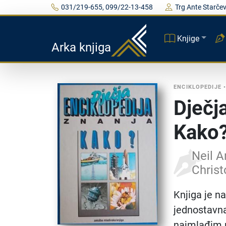
031/219-655, 099/22-13-458
Trg Ante Starčev
Knjige
Arka knjiga
ENCIKLOPEDIJE
Dječj
Kako
Neil A
Christ
Knjiga je na
jednostavna
najmlađim ra