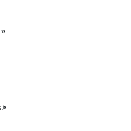
ena
ija i