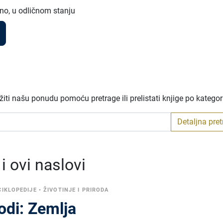
no, u odličnom stanju
iti našu ponudu pomoću pretrage ili prelistati knjige po katego
Detaljna pre
 ovi naslovi
CIKLOPEDIJE
•
ŽIVOTINJE I PRIRODA
rodi: Zemlja