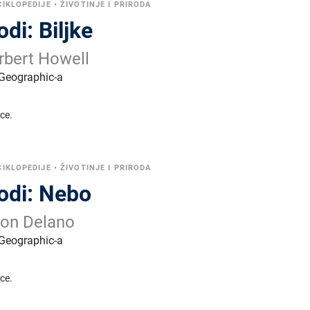
CIKLOPEDIJE
•
ŽIVOTINJE I PRIRODA
odi: Biljke
rbert Howell
 Geographic-a
ice.
CIKLOPEDIJE
•
ŽIVOTINJE I PRIRODA
rodi: Nebo
son Delano
 Geographic-a
ice.