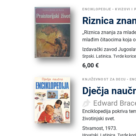
ENCIKLOPEDIJE
•
KVIZOVI I 
Riznica znan
„Riznica znanja za mlade
mlađim čitaocima koja ob
Izdavački zavod Jugosla
Srpski.
Latinica.
Tvrde korice
6,00
€
KNJIŽEVNOST ZA DECU
•
EN
Dječja nauč
Edward Brac
Enciklopedija pokriva teme
životinjski svet.
Stvarnost
,
1973.
Hrvatski.
Latinica.
Tvrde kor