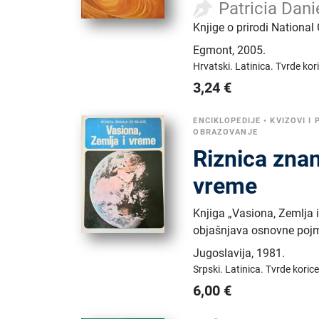
Patricia Dani
Knjige o prirodi National
Egmont
,
2005.
Hrvatski.
Latinica.
Tvrde kor
3,24
€
ENCIKLOPEDIJE
•
KVIZOVI I 
OBRAZOVANJE
Riznica znan
vreme
Knjiga „Vasiona, Zemlja 
objašnjava osnovne pojm
Jugoslavija
,
1981.
Srpski.
Latinica.
Tvrde korice
6,00
€