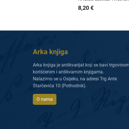
8,20
€
Arka knjiga
Arka knjiga je antikvarijat koji se bavi trgovino
korišćenim i antikvarnim knjigama.
Nalazimo se u Osijeku, na adresi Trg Ante
Starčevića 10 (Pothodnik).
O nama