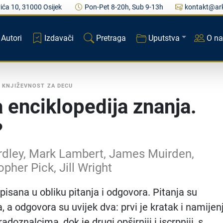
ića 10, 31000 Osijek
Pon-Pet 8-20h, Sub 9-13h
kontakt@ark
Autori
Izdavači
Pretraga
Uputstva
O n
•
KNJIŽEVNOST ZA DECU
a enciklopedija znanja.
?
rdley, Mark Lambert, James Muirden,
opher Pick, Jill Wright
pisana u obliku pitanja i odgovora. Pitanja su
, a odgovora su uvijek dva: prvi je kratak i namijen
doznalcima, dok je drugi opširniji i iscrpniji, s