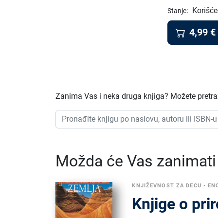
:
Korišće
Stanje
4,99
€
Zanima Vas i neka druga knjiga? Možete pretraž
Možda će Vas zanimati i
KNJIŽEVNOST ZA DECU
•
EN
Knjige o pri