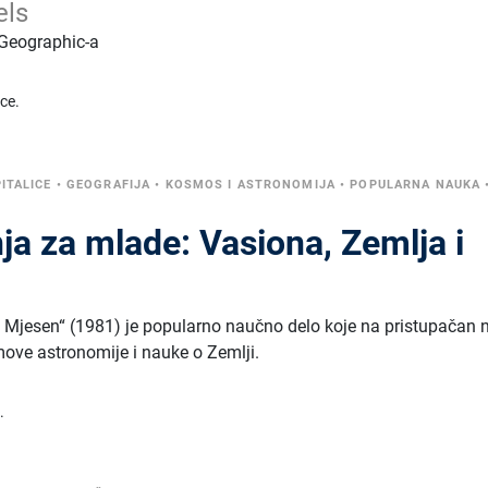
els
 Geographic-a
ice.
PITALICE
•
GEOGRAFIJA
•
KOSMOS I ASTRONOMIJA
•
POPULARNA NAUKA
ja za mlade: Vasiona, Zemlja i
i Mjesen“ (1981) je popularno naučno delo koje na pristupačan 
ove astronomije i nauke o Zemlji.
.