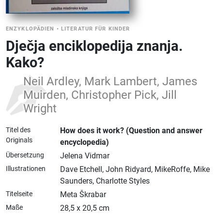
ENZYKLOPÄDIEN
•
LITERATUR FÜR KINDER
Dječja enciklopedija znanja.
Kako?
Neil Ardley, Mark Lambert, James
Muirden, Christopher Pick, Jill
Wright
Titel des
How does it work? (Question and answer
Originals
encyclopedia)
Übersetzung
Jelena Vidmar
Illustrationen
Dave Etchell, John Ridyard, MikeRoffe, Mike
Saunders, Charlotte Styles
Titelseite
Meta Škrabar
Maße
28,5 x 20,5 cm