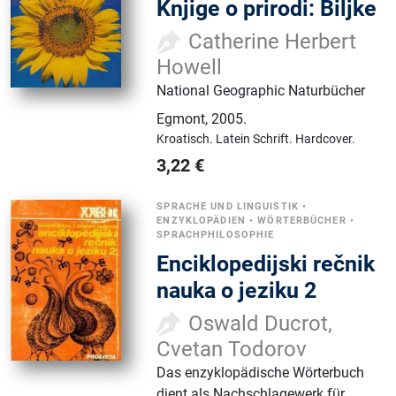
Knjige o prirodi: Biljke
Catherine Herbert
Howell
National Geographic Naturbücher
Egmont
,
2005.
Kroatisch.
Latein Schrift.
Hardcover.
3,22
€
SPRACHE UND LINGUISTIK
•
ENZYKLOPÄDIEN
•
WÖRTERBÜCHER
•
SPRACHPHILOSOPHIE
Enciklopedijski rečnik
nauka o jeziku 2
Oswald Ducrot,
Cvetan Todorov
Das enzyklopädische Wörterbuch
dient als Nachschlagewerk für