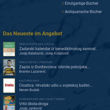
Einzigartige Bücher
Antiquarische Bücher
Das Neueste im Angebot
GESCHICHTE DER KIRCHE
Zadarski kalendar iz benediktinskog samost...
Josip Balabanić, Josip Kolanović
KROATISCHE LITERATUR
Zapisi iz Đorđevićeve: istinite policijske...
Branko Lazarević
KULTUROLOGIE
Croatica: Hrvatski udio u svjetskoj baštin...
Neven Budak
HANDBÜCHER UND ANLEITUNGEN
Vrtić-škola-droga
Josip Janković