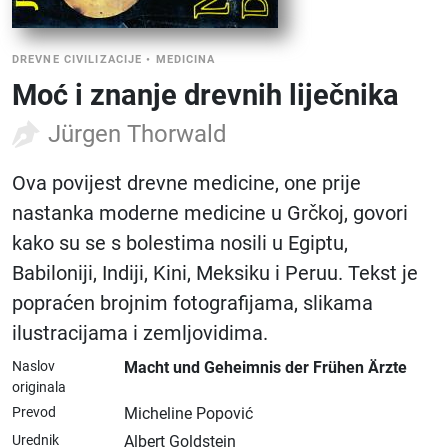
DREVNE CIVILIZACIJE
•
MEDICINA
Moć i znanje drevnih liječnika
Jürgen Thorwald
Ova povijest drevne medicine, one prije
nastanka moderne medicine u Grčkoj, govori
kako su se s bolestima nosili u Egiptu,
Babiloniji, Indiji, Kini, Meksiku i Peruu. Tekst je
popraćen brojnim fotografijama, slikama
ilustracijama i zemljovidima.
Naslov
Macht und Geheimnis der Frühen Ärzte
originala
Prevod
Micheline Popović
Urednik
Albert Goldstein