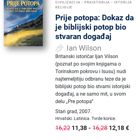
CIVILIZACIJA
•
PRAISTORIJA
•
ISTORIJA
RELIGIJE
Prije potopa: Dokaz da
je biblijski potop bio
stvaran događaj
Ian Wilson
Britanski istoričar Ijan Vilson
(poznat po svojim knjigama o
Torinskom pokrovu i Isusu) nudi
najtemeljitiju odbranu teze da je
biblijski potop bio stvarni istorijski
događaj, a ne samo mit, u svom
delu „Pre potopa“.
Stari grad
,
2007.
Hrvatski.
Latinica.
Tvrde korice.
11,38
-
12,18
€
16,22
16,28