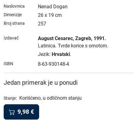
Naslovnica
Nenad Dogan
Dimenzije
26 x 19 cm
Broj strana
257
Izdavač
August Cesarec
, Zagreb
, 1991.
Latinica.
Tvrde korice s omotom.
Jezik:
Hrvatski
.
ISBN
8-63-930148-4
Jedan primerak je u ponudi
:
Korišćeno, u odličnom stanju
Stanje
9,98
€