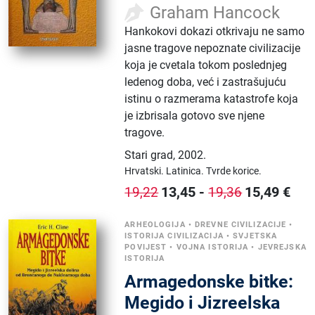
Graham Hancock
Hankokovi dokazi otkrivaju ne samo
jasne tragove nepoznate civilizacije
koja je cvetala tokom poslednjeg
ledenog doba, već i zastrašujuću
istinu o razmerama katastrofe koja
je izbrisala gotovo sve njene
tragove.
Stari grad
,
2002.
Hrvatski.
Latinica.
Tvrde korice.
13,45
-
15,49
€
19,22
19,36
ARHEOLOGIJA
•
DREVNE CIVILIZACIJE
•
ISTORIJA CIVILIZACIJA
•
SVJETSKA
POVIJEST
•
VOJNA ISTORIJA
•
JEVREJSKA
ISTORIJA
Armagedonske bitke:
Megido i Jizreelska