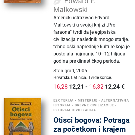
Edward F.
Malkowski
Američki istraživač Edvard
Malkovski u svojoj knjizi „Pre
faraona“ tvrdi da je egipatska
civilizacija naslednik mnogo starije,
tehnološki naprednije kulture koja je
postojala najmanje 10–12 hiljada
godina pre dinastičkog perioda.
Stari grad
,
2006.
Hrvatski.
Latinica.
Tvrde korice.
12,21
-
12,24
€
16,28
16,32
EZOTERIJA
•
MISTERIJE
•
ALTERNATIVNA
ISTORIJA
•
DREVNE CIVILIZACIJE
•
ISTORIJA CIVILIZACIJA
Otisci bogova: Potraga
za početkom i krajem