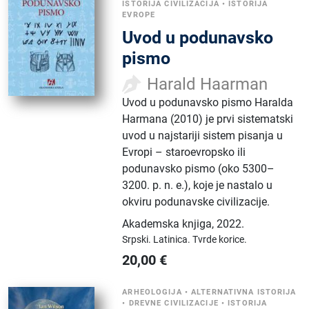
ISTORIJA CIVILIZACIJA
•
ISTORIJA
EVROPE
Uvod u podunavsko
pismo
Harald Haarman
Uvod u podunavsko pismo Haralda
Harmana (2010) je prvi sistematski
uvod u najstariji sistem pisanja u
Evropi – staroevropsko ili
podunavsko pismo (oko 5300–
3200. p. n. e.), koje je nastalo u
okviru podunavske civilizacije.
Akademska knjiga
,
2022.
Srpski.
Latinica.
Tvrde korice.
20,00
€
ARHEOLOGIJA
•
ALTERNATIVNA ISTORIJA
•
DREVNE CIVILIZACIJE
•
ISTORIJA