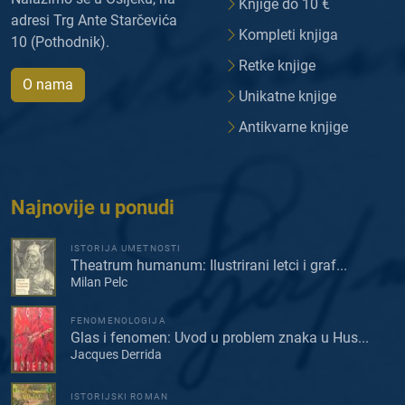
Knjige do 10 €
adresi Trg Ante Starčevića
Kompleti knjiga
10 (Pothodnik).
Retke knjige
O nama
Unikatne knjige
Antikvarne knjige
Najnovije u ponudi
ISTORIJA UMETNOSTI
Theatrum humanum: Ilustrirani letci i graf...
Milan Pelc
FENOMENOLOGIJA
Glas i fenomen: Uvod u problem znaka u Hus...
Jacques Derrida
ISTORIJSKI ROMAN