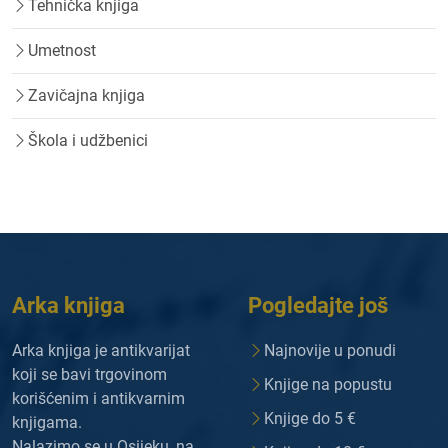
Tehnička knjiga
Umetnost
Zavičajna knjiga
Škola i udžbenici
Arka knjiga
Pogledajte još
Arka knjiga je antikvarijat
Najnovije u ponudi
koji se bavi trgovinom
Knjige na popustu
korišćenim i antikvarnim
Knjige do 5 €
knjigama.
Nalazimo se u Osijeku, na