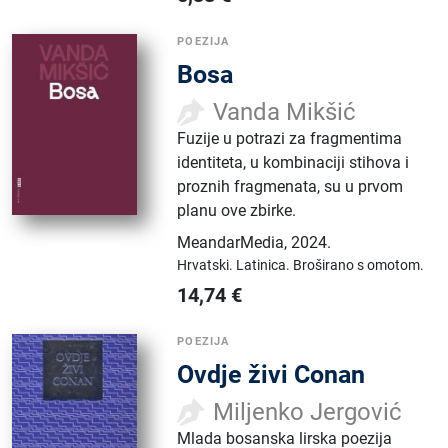
POEZIJA
Bosa
Vanda Mikšić
Fuzije u potrazi za fragmentima
identiteta, u kombinaciji stihova i
proznih fragmenata, su u prvom
planu ove zbirke.
MeandarMedia
,
2024.
Hrvatski.
Latinica.
Broširano s omotom.
14,74
€
POEZIJA
Ovdje živi Conan
Miljenko Jergović
Mlada bosanska lirska poezija