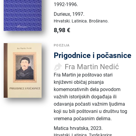
1992-1996.
Durieux
,
1997.
Hrvatski.
Latinica.
Broširano.
8,98
€
POEZIJA
Prigodnice i počasnice
Fra Martin Nedić
Fra Martin je poštovao stari
književni običaj pisanja
komemorativnih dela povodom
važnih istorijskih događaja ili
odavanja počasti važnim ljudima
koji su bili poštovani u društvu tog
vremena počasnim delima.
Matica hrvatska
,
2023.
Hrvatski.
Latinica.
Tvrde korice.