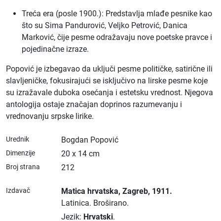
Treća era (posle 1900.): Predstavlja mlađe pesnike kao
što su Sima Pandurović, Veljko Petrović, Danica
Marković, čije pesme odražavaju nove poetske pravce i
pojedinačne izraze.
Popović je izbegavao da uključi pesme političke, satirične ili
slavljeničke, fokusirajući se isključivo na lirske pesme koje
su izražavale duboka osećanja i estetsku vrednost. Njegova
antologija ostaje značajan doprinos razumevanju i
vrednovanju srpske lirike.
Urednik
Bogdan Popović
Dimenzije
20 x 14 cm
Broj strana
212
Izdavač
Matica hrvatska
, Zagreb
, 1911.
Latinica.
Broširano.
Jezik:
Hrvatski
.