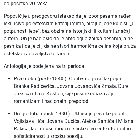
do početka 20. veka.
Popović je u predgovoru istakao da je izbor pesama rađen
isključivo po estetskim kriterijumima, birajući one koje su „u
potpunosti lepe“, bez obzira na istorijski ili kulturni značaj
autora. On je naglasio da je antologija zbirka pesama, a ne
pesnika i da je cilj da se stvori harmonična celina koja pruža
estetsko zadovoljstvo čitaocu.
Antologija je podeljena na tri perioda:
Prvo doba (posle 1840.): Obuhvata pesnike poput
Branka Radičevića, Jovana Jovanovića Zmaja, Đure
Jakšića i Laze Kostića, čije pesme odražavaju
romantizam i nacionalni preporod.
Drugo doba (posle 1880.): Uključuje pesnike poput
Vojislava Ilića, Jovana Dučića, Alekse Šantića i Milana
Rakića, koji unose modernističke elemente i formalnu
sofisticiranost u srpsku poeziju.