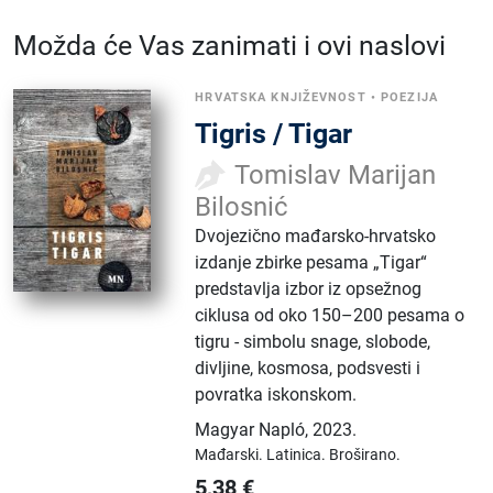
Možda će Vas zanimati i ovi naslovi
HRVATSKA KNJIŽEVNOST
•
POEZIJA
Tigris / Tigar
Tomislav Marijan
Bilosnić
Dvojezično mađarsko-hrvatsko
izdanje zbirke pesama „Tigar“
predstavlja izbor iz opsežnog
ciklusa od oko 150–200 pesama o
tigru - simbolu snage, slobode,
divljine, kosmosa, podsvesti i
povratka iskonskom.
Magyar Napló
,
2023.
Mađarski.
Latinica.
Broširano.
5,38
€