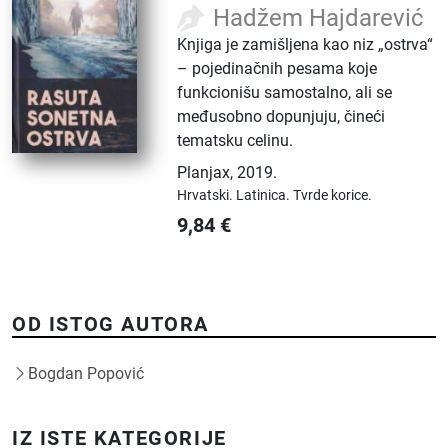
Hadžem Hajdarević
Knjiga je zamišljena kao niz „ostrva“
– pojedinačnih pesama koje
funkcionišu samostalno, ali se
međusobno dopunjuju, čineći
tematsku celinu.
Planjax
,
2019.
Hrvatski.
Latinica.
Tvrde korice.
9,84
€
OD ISTOG AUTORA
Bogdan Popović
IZ ISTE KATEGORIJE