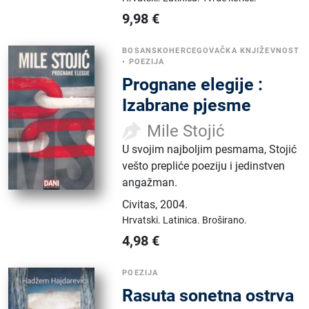
9,98
€
BOSANSKOHERCEGOVAČKA KNJIŽEVNOST
•
POEZIJA
Prognane elegije :
Izabrane pjesme
Mile Stojić
U svojim najboljim pesmama, Stojić
vešto prepliće poeziju i jedinstven
angažman.
Civitas
,
2004.
Hrvatski.
Latinica.
Broširano.
4,98
€
POEZIJA
Rasuta sonetna ostrva