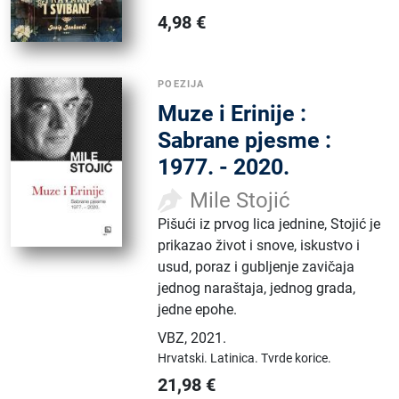
4,98
€
POEZIJA
Muze i Erinije :
Sabrane pjesme :
1977. - 2020.
Mile Stojić
Pišući iz prvog lica jednine, Stojić je
prikazao život i snove, iskustvo i
usud, poraz i gubljenje zavičaja
jednog naraštaja, jednog grada,
jedne epohe.
VBZ
,
2021.
Hrvatski.
Latinica.
Tvrde korice.
21,98
€