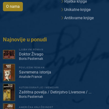
Rijetke knjige
O nama
Unikatne knjige
Antikvarne knjige
Najnovije u ponudi
LJUBAVNI ROMAN
Doktor Živago
Boris Pasternak
POVIJESNI ROMAN
Savremena istorija
Anatole France
AUTOBIOGRAFIJE I MEMOARI
Zaštitna povelja / Detinjstvo Liversove / ...
Boris Pasternak
AMERIČKA KNJIŽEVNOST