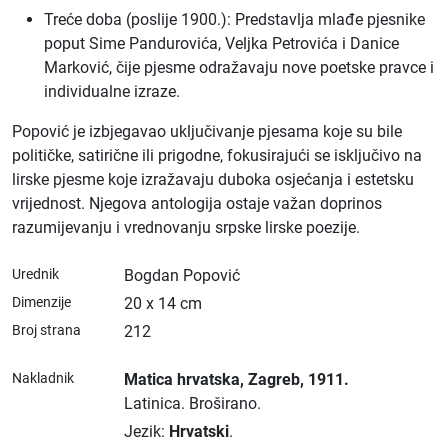
Treće doba (poslije 1900.): Predstavlja mlađe pjesnike
poput Sime Pandurovića, Veljka Petrovića i Danice
Marković, čije pjesme odražavaju nove poetske pravce i
individualne izraze.
Popović je izbjegavao uključivanje pjesama koje su bile
političke, satirične ili prigodne, fokusirajući se isključivo na
lirske pjesme koje izražavaju duboka osjećanja i estetsku
vrijednost. Njegova antologija ostaje važan doprinos
razumijevanju i vrednovanju srpske lirske poezije.
Urednik
Bogdan Popović
Dimenzije
20 x 14 cm
Broj strana
212
Nakladnik
Matica hrvatska
, Zagreb
, 1911.
Latinica.
Broširano.
Jezik:
Hrvatski
.