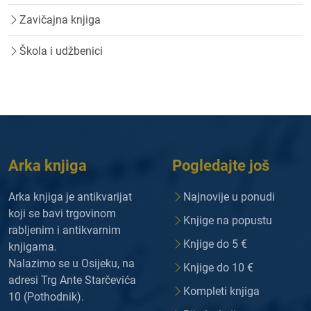
Zavičajna knjiga
Škola i udžbenici
Arka knjiga
Pogledajte još
Arka knjiga je antikvarijat
Najnovije u ponudi
koji se bavi trgovinom
Knjige na popustu
rabljenim i antikvarnim
Knjige do 5 €
knjigama.
Nalazimo se u Osijeku, na
Knjige do 10 €
adresi Trg Ante Starčevića
Kompleti knjiga
10 (Pothodnik).