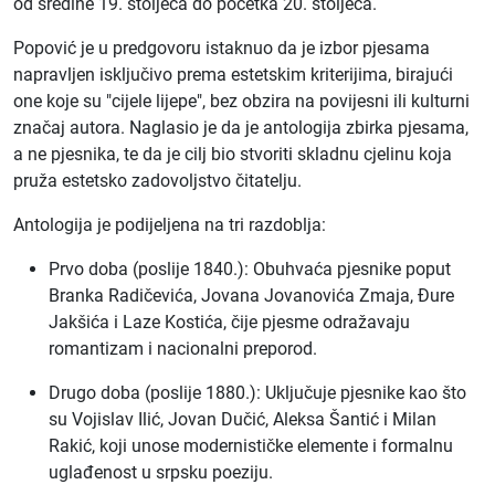
od sredine 19. stoljeća do početka 20. stoljeća.
Popović je u predgovoru istaknuo da je izbor pjesama
napravljen isključivo prema estetskim kriterijima, birajući
one koje su "cijele lijepe", bez obzira na povijesni ili kulturni
značaj autora. Naglasio je da je antologija zbirka pjesama,
a ne pjesnika, te da je cilj bio stvoriti skladnu cjelinu koja
pruža estetsko zadovoljstvo čitatelju.
Antologija je podijeljena na tri razdoblja:
Prvo doba (poslije 1840.): Obuhvaća pjesnike poput
Branka Radičevića, Jovana Jovanovića Zmaja, Đure
Jakšića i Laze Kostića, čije pjesme odražavaju
romantizam i nacionalni preporod.
Drugo doba (poslije 1880.): Uključuje pjesnike kao što
su Vojislav Ilić, Jovan Dučić, Aleksa Šantić i Milan
Rakić, koji unose modernističke elemente i formalnu
uglađenost u srpsku poeziju.