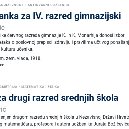
KNJIŽEVNOST
•
ANTIKVARNI UDŽBENICI
anka za IV. razred gimnazijski
ić
ike četvrtog razreda gimnazije K. in K. Monarhija donosi izbor
ataka o poslovnoj prepisci, zdravlju i pravilima učtivog ponašanj
u kulturu učenika.
lm. zem. vlade
,
1918.
ice.
OMETRIJA
•
MATEMATIKA I FIZIKA
a drugi razred srednjih škola
vić
njen drugom razredu srednjih škola u Nezavisnoj Državi Hrvat
g matematičara, profesora i autora udžbenika Juraja Božičevića