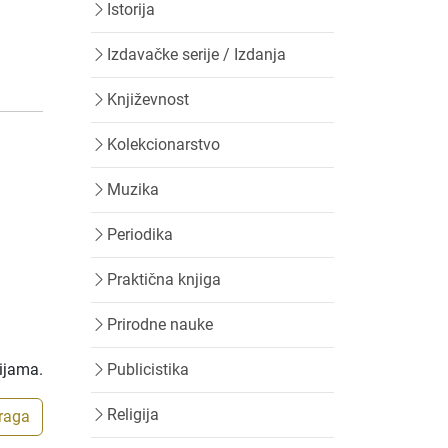
Istorija
Izdavačke serije / Izdanja
Književnost
Kolekcionarstvo
Muzika
Periodika
Praktična knjiga
Prirodne nauke
rijama.
Publicistika
Religija
traga