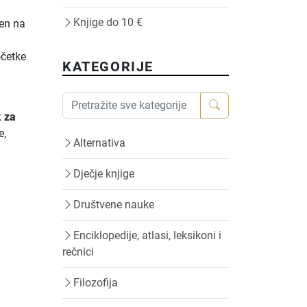
Knjige do 10 €
ren na
očetke
KATEGORIJE
i
 za
e,
Alternativa
Dječje knjige
Društvene nauke
Enciklopedije, atlasi, leksikoni i
rečnici
Filozofija