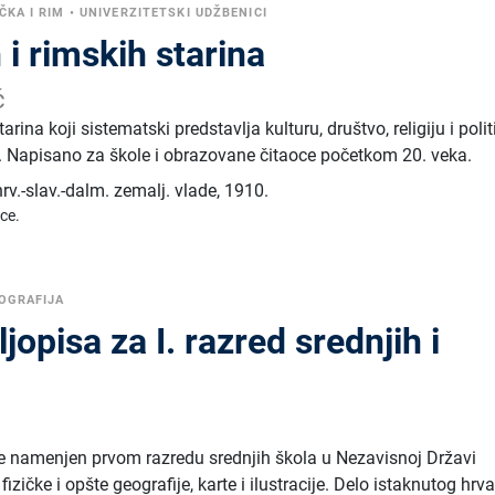
ČKA I RIM
•
UNIVERZITETSKI UDŽBENICI
 i rimskih starina
ć
arina koji sistematski predstavlja kulturu, društvo, religiju i poli
ta. Napisano za škole i obrazovane čitaoce početkom 20. veka.
v.-slav.-dalm. zemalj. vlade
,
1910.
ice.
OGRAFIJA
opisa za I. razred srednjih i
a
e namenjen prvom razredu srednjih škola u Nezavisnoj Državi
izičke i opšte geografije, karte i ilustracije. Delo istaknutog hrv