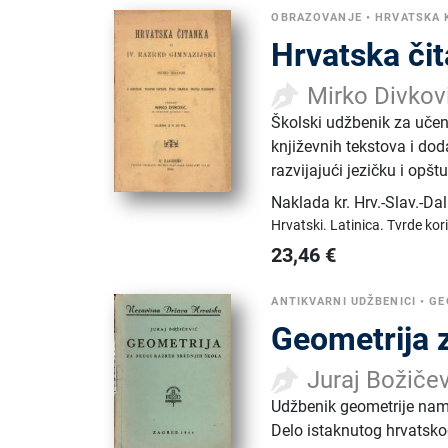
OBRAZOVANJE
•
HRVATSKA 
Hrvatska čit
Mirko Divkov
Školski udžbenik za učen
književnih tekstova i dod
razvijajući jezičku i opšt
Naklada kr. Hrv.-Slav.-Da
Hrvatski.
Latinica.
Tvrde kor
23,46
€
ANTIKVARNI UDŽBENICI
•
GE
Geometrija z
Juraj Božiče
Udžbenik geometrije name
Delo istaknutog hrvatsko