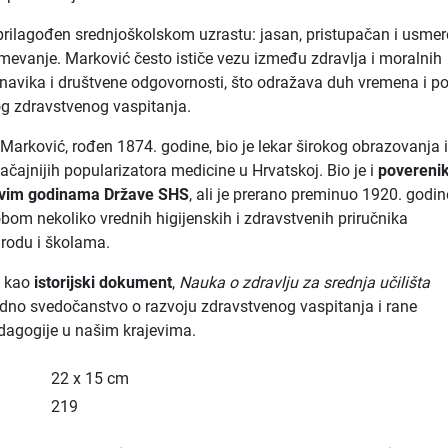
e prilagođen srednjoškolskom uzrastu: jasan, pristupačan i usme
mevanje. Marković često ističe vezu između zdravlja i moralnih
 navika i društvene odgovornosti, što odražava duh vremena i p
og zdravstvenog vaspitanja.
Marković, rođen 1874. godine, bio je lekar širokog obrazovanja 
ačajnijih popularizatora medicine u Hrvatskoj. Bio je i
poverenik
rvim godinama Države SHS
, ali je prerano preminuo 1920. godin
obom nekoliko vrednih higijenskih i zdravstvenih priručnika
rodu i školama.
i kao
istorijski dokument
,
Nauka o zdravlju za srednja učilišta
edno svedočanstvo o razvoju zdravstvenog vaspitanja i rane
dagogije u našim krajevima.
22 x 15 cm
219