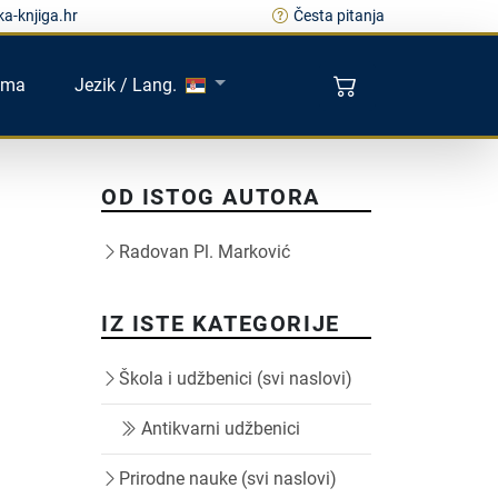
a-knjiga.hr
Česta pitanja
ama
Jezik / Lang.
OD ISTOG AUTORA
Radovan Pl. Marković
IZ ISTE KATEGORIJE
Škola i udžbenici (svi naslovi)
Antikvarni udžbenici
Prirodne nauke (svi naslovi)