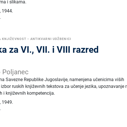
ima i slikama.
,
1944.
.
A KNJIŽEVNOST
•
ANTIKVARNI UDŽBENICI
 za VI., VII. i VIII razred
o Poljanec
ena Savezne Republike Jugoslavije, namenjena učenicima viših
 izbor ruskih književnih tekstova za učenje jezika, upoznavanje 
kih i književnih kompetencija.
,
1949.
.