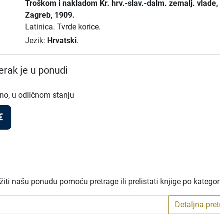
Troškom i nakladom Kr. hrv.-slav.-dalm. zemalj. vlade
,
Zagreb
, 1909.
Latinica.
Tvrde korice.
Jezik:
Hrvatski
.
rak je u ponudi
no, u odličnom stanju
€
iti našu ponudu pomoću pretrage ili prelistati knjige po katego
Detaljna pre