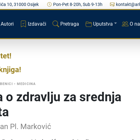
ića 10, 31000 Osijek
Pon-Pet 8-20h, Sub 9-13h
kontakt@ark
Autori
Izdavači
Pretraga
Uputstva
O n
tet
knjiga
BENICI
•
MEDICINA
 o zdravlju za srednja
ta
an Pl. Marković