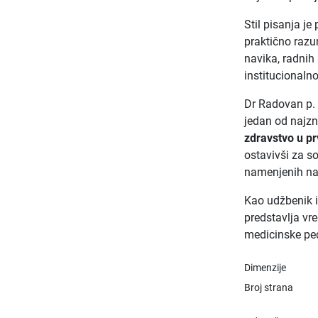
Stil pisanja j
praktično razu
navika, radnih
institucionaln
Dr Radovan p. 
jedan od najzn
zdravstvo u p
ostavivši za s
namenjenih na
Kao udžbenik 
predstavlja vr
medicinske pe
Dimenzije
Broj strana