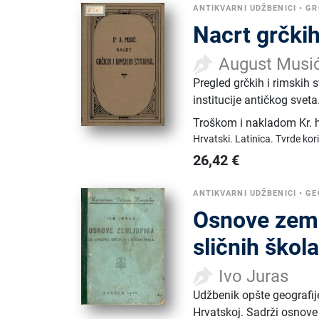
ANTIKVARNI UDŽBENICI
•
GR
Nacrt grčkih
August Musi
Pregled grčkih i rimskih st
institucije antičkog sve
Troškom i nakladom Kr. hr
Hrvatski.
Latinica.
Tvrde kor
26,42
€
ANTIKVARNI UDŽBENICI
•
GE
Osnove zemlj
sličnih škol
Ivo Juras
Udžbenik opšte geografij
Hrvatskoj. Sadrži osnove f