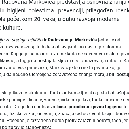
 Radovana Markovića predstavlja osnovna znanja 
u, higijeni, bolestima i prevenciji, prilagođen učen
ola početkom 20. veka, u duhu razvoja moderne
 kulture.
ju za srednja učilišta
dr Radovana p. Markovića
jedno je od
 zdravstveno-vaspitnih dela objavljenih na našim prostorima
veka. Knjiga je napisana u vreme kada se savremeni sistem jav
blikovao, a higijena postajala ključni deo obrazovanja mladih. K
čar i autor više priručnika, Marković je bio među prvima koji je
eju da naučno utemeljena zdravstvena znanja moraju biti dost
ski prikazuje strukturu i funkcionisanje ljudskog tela i objašnja
ške principe: disanje, varenje, cirkulaciju krvi, funkcionisanje n
u čula. Drugi deo naglašava
ličnu, porodičnu i javnu higijenu
, t
sna, fizičke vežbe, odevanja, značaja čistoće, ventilacije i borav
. Posebno je razrađena borba protiv zaraznih bolesti, tada je
ji po zdravlje stanovništva.