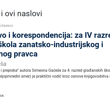
 ovi naslovi
DŽBENICI
o i korespondencija: za IV razr
kola zanatsko-industrijskog i
dnog pravca
eša
i prepiska“ autora Simeona Gaćeše za 4. razred građanskih ško
poljoprivredni smer) je praktični vodič kroz osnove knjigovodstva 
ice.