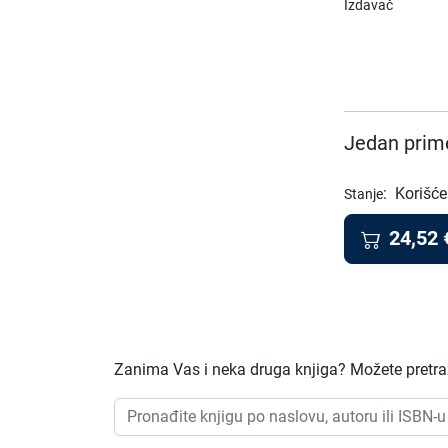
Izdavač
Jedan prime
:
Korišće
Stanje
24,52
Zanima Vas i neka druga knjiga? Možete pretraž