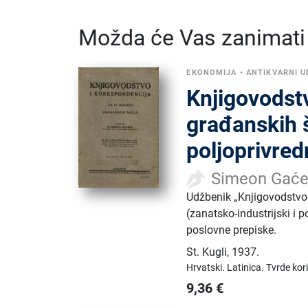
Možda će Vas zanimati i
EKONOMIJA
•
ANTIKVARNI U
Knjigovodstv
građanskih š
poljoprivre
Simeon Gać
Udžbenik „Knjigovodstvo 
(zanatsko-industrijski i 
poslovne prepiske.
St. Kugli
,
1937.
Hrvatski.
Latinica.
Tvrde kor
9,36
€