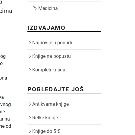
o
Medicina
icima
IZDVAJAMO
Najnovije u ponudi
nog
Knjige na popustu
ao
Kompleti knjiga
upna
POGLEDAJTE JOŠ
va
Antikvarne knjige
ervnog
eme
Retke knjige
ka na
dne od
Knjige do 5 €