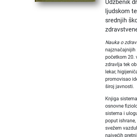
Udžbenik dr
ljudskom tel
srednjih šk
zdravstvene
Nauka o zdravl
najznačajnijih
početkom 20. 
zdravlja tek o
lekar, higijeni
promovisao id
široj javnosti.
Knjiga sistemat
osnovne fiziolo
sistema i ulog
poput ishrane, 
svežem vazduhu
najvećih pretn