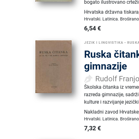
bogato ilustrovano crtež
Hrvatska državna tiskara
Hrvatski.
Latinica.
Broširano
6,54
€
JEZIK I LINGVISTIKA
•
RUSK
Ruska čitanka
gimnazije
Rudolf Franj
Školska čitanka iz vrem
razreda gimnazije, sadrži
kulture i razvijanje jezič
Nakladni zavod Hrvatske
Hrvatski.
Latinica.
Broširano
7,32
€