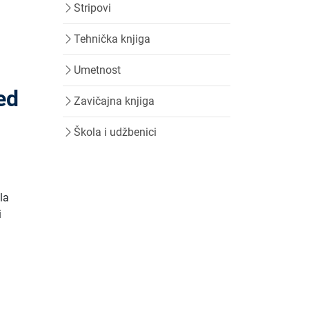
Stripovi
Tehnička knjiga
Umetnost
ed
Zavičajna knjiga
Škola i udžbenici
la
i