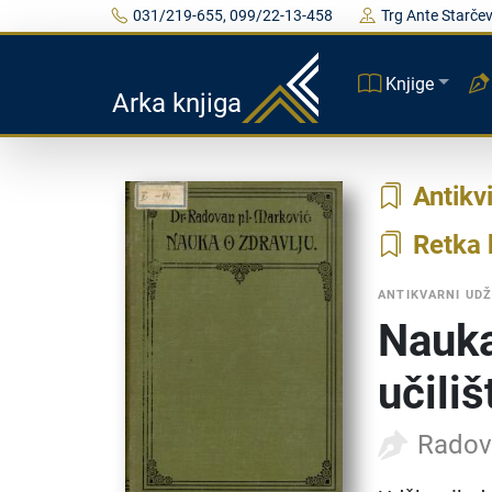
031/219-655, 099/22-13-458
Trg Ante Starčev
Knjige
Arka knjiga
Antikvi
Retka 
ANTIKVARNI UDŽ
Nauka
učiliš
Radov