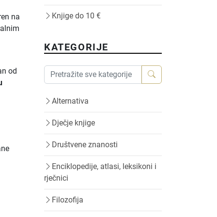
Knjige do 10 €
ren na
ralnim
KATEGORIJE
dan od
u
e
Alternativa
Dječje knjige
Društvene znanosti
ane
Enciklopedije, atlasi, leksikoni i
rječnici
Filozofija