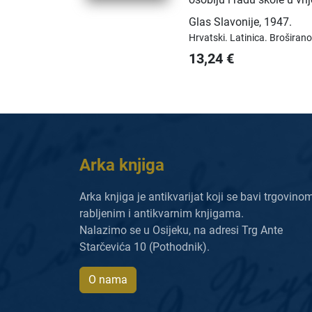
Glas Slavonije
,
1947.
Hrvatski.
Latinica.
Broširano
13,24
€
Arka knjiga
Arka knjiga je antikvarijat koji se bavi trgovino
rabljenim i antikvarnim knjigama.
Nalazimo se u Osijeku, na adresi Trg Ante
Starčevića 10 (Pothodnik).
O nama