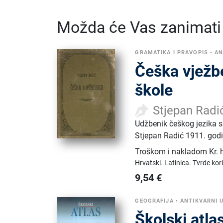
Možda će Vas zanimati i
GRAMATIKA I PRAVOPIS
•
AN
Češka vježbe
škole
Stjepan Radi
Udžbenik češkog jezika s 
Stjepan Radić 1911. godi
Troškom i nakladom Kr. hr
Hrvatski.
Latinica.
Tvrde kor
9,54
€
GEOGRAFIJA
•
ANTIKVARNI 
Školski atla