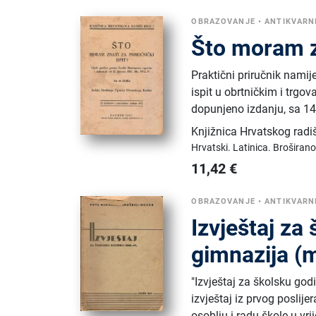
OBRAZOVANJE
•
ANTIKVARNI
Što moram z
Praktični priručnik nami
ispit u obrtničkim i trg
dopunjeno izdanju, sa 14 
Knjižnica Hrvatskog radi
Hrvatski.
Latinica.
Broširano
11,42
€
OBRAZOVANJE
•
ANTIKVARNI
Izvještaj za
gimnazija (
"Izvještaj za školsku god
izvještaj iz prvog poslij
osoblju i radu škole u vr