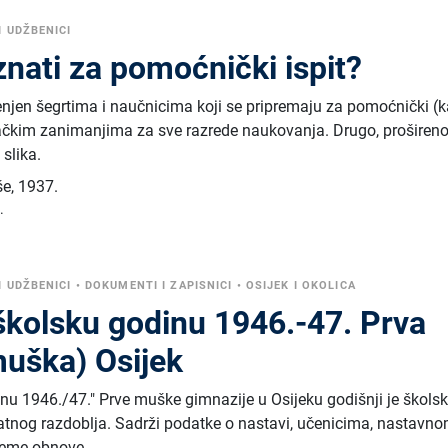
 UDŽBENICI
nati za pomoćnički ispit?
jenjen šegrtima i naučnicima koji se pripremaju za pomoćnički (k
ovačkim zanimanjima za sve razrede naukovanja. Drugo, prošireno
slika.
še
,
1937.
.
 UDŽBENICI
•
DOKUMENTI I ZAPISNICI
•
OSIJEK I OKOLICA
 školsku godinu 1946.-47. Prva
muška) Osijek
inu 1946./47." Prve muške gimnazije u Osijeku godišnji je školsk
eratnog razdoblja. Sadrži podatke o nastavi, učenicima, nastavn
ijeme obnove.