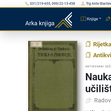
031/219-655, 099/22-13-458
Trg Ante Starčev
Knjige
Arka knjiga
Rijetk
Antikvi
ANTIKVARNI UDŽ
Nauka
učiliš
Radov