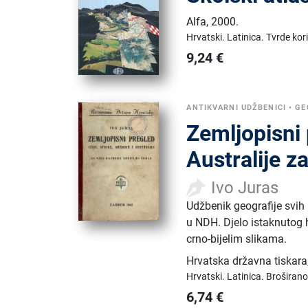
Alfa
,
2000.
Hrvatski.
Latinica.
Tvrde kor
9,24
€
ANTIKVARNI UDŽBENICI
•
GE
Zemljopisni 
Australije z
Ivo Juras
Udžbenik geografije svih
u NDH. Djelo istaknutog 
crno-bijelim slikama.
Hrvatska državna tiskara
Hrvatski.
Latinica.
Broširano
6,74
€