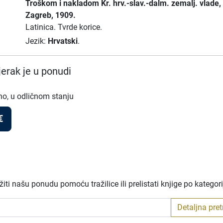
Troškom i nakladom Kr. hrv.-slav.-dalm. zemalj. vlade
,
Zagreb
, 1909.
Latinica.
Tvrde korice.
Jezik:
Hrvatski
.
erak je u ponudi
no, u odličnom stanju
€
ti našu ponudu pomoću tražilice ili prelistati knjige po kategor
Detaljna pre