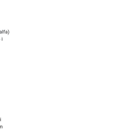
alfa)
 i
i
om