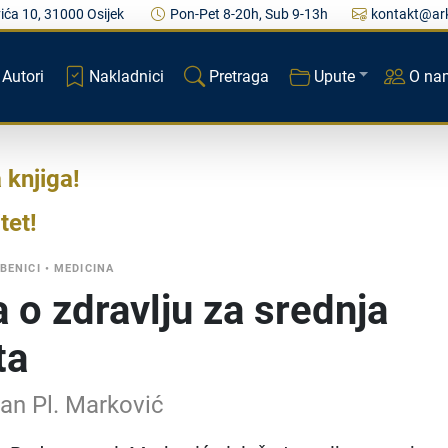
ića 10, 31000 Osijek
Pon-Pet 8-20h, Sub 9-13h
kontakt@ark
Autori
Nakladnici
Pretraga
Upute
O na
a knjiga
tet
BENICI
•
MEDICINA
 o zdravlju za srednja
ta
an Pl. Marković