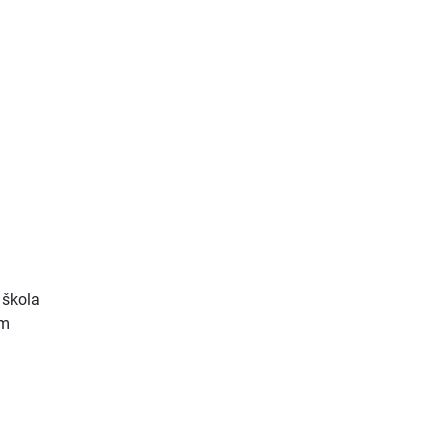
 škola
im