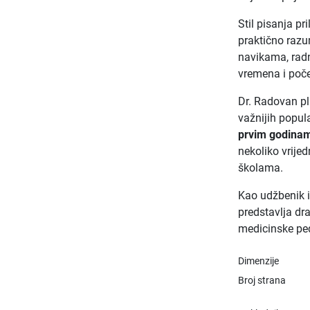
Stil pisanja p
praktično razu
navikama, rad
vremena i poče
Dr. Radovan pl.
važnijih popula
prvim godina
nekoliko vrijed
školama.
Kao udžbenik 
predstavlja dr
medicinske pe
Dimenzije
Broj strana