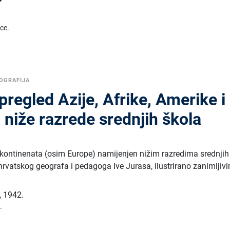
ice.
OGRAFIJA
pregled Azije, Afrike, Amerike i
a niže razrede srednjih škola
 kontinenata (osim Europe) namijenjen nižim razredima srednjih
hrvatskog geografa i pedagoga Ive Jurasa, ilustrirano zanimljiv
,
1942.
.