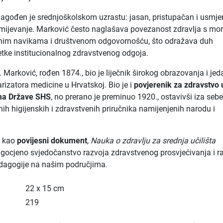
rilagođen je srednjoškolskom uzrastu: jasan, pristupačan i usmje
mijevanje. Marković često naglašava povezanost zdravlja s mo
nim navikama i društvenom odgovornošću, što odražava duh
tke institucionalnog zdravstvenog odgoja.
 Marković, rođen 1874., bio je liječnik širokog obrazovanja i je
rizatora medicine u Hrvatskoj. Bio je i
povjerenik za zdravstvo 
ma Države SHS
, no prerano je preminuo 1920., ostavivši iza seb
nih higijenskih i zdravstvenih priručnika namijenjenih narodu i
i kao
povijesni dokument
,
Nauka o zdravlju za srednja učilišta
agocjeno svjedočanstvo razvoja zdravstvenog prosvjećivanja i r
dagogije na našim područjima.
22 x 15 cm
219