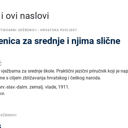
 ovi naslovi
TIKVARNI UDŽBENICI
•
HRVATSKA POVIJEST
nica za srednje i njima slične
ć
vježbama za srednje škole. Praktični jezični priručnik koji je na
ne s ciljem zbližavanja hrvatskog i češkog naroda.
v.-slav.-dalm. zemalj. vlade
,
1911.
ice.
UDŽBENICI
s