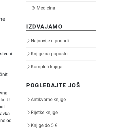
Medicina
rne
IZDVAJAMO
Najnovije u ponudi
stveni
Knjige na popustu
o
Kompleti knjiga
initi
POGLEDAJTE JOŠ
ovna
Antikvarne knjige
la. U
put
Rijetke knjige
oravka
dne od
Knjige do 5 €