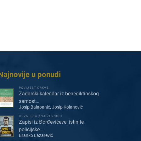
Najnovije u ponudi
POVIJEST CRKVE
Zadarski kalendar iz benediktinskog
samost...
Josip Balabanić, Josip Kolanović
HRVATSKA KNJIŽEVNOST
Zapisi iz Đorđevićeve: istinite
policijske...
Branko Lazarević