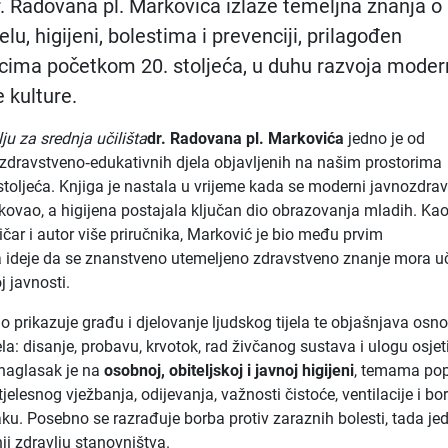
. Radovana pl. Markovića izlaže temeljna znanja o
elu, higijeni, bolestima i prevenciji, prilagođen
cima početkom 20. stoljeća, u duhu razvoja mode
 kulture.
ju za srednja učilišta
dr. Radovana pl. Markovića
jedno je od
 zdravstveno‑edukativnih djela objavljenih na našim prostorima
toljeća. Knjiga je nastala u vrijeme kada se moderni javnozdrav
ikovao, a higijena postajala ključan dio obrazovanja mladih. Ka
eničar i autor više priručnika, Marković je bio među prvim
 ideje da se znanstveno utemeljeno zdravstveno znanje mora uč
j javnosti.
o prikazuje građu i djelovanje ljudskog tijela te objašnjava osn
la: disanje, probavu, krvotok, rad živčanog sustava i ulogu osjeti
 naglasak je na
osobnoj, obiteljskoj i javnoj higijeni
, temama po
tjelesnog vježbanja, odijevanja, važnosti čistoće, ventilacije i b
ku. Posebno se razrađuje borba protiv zaraznih bolesti, tada je
nji zdravlju stanovništva.