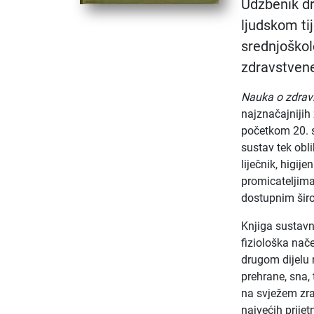
Udžbenik dr
ljudskom tij
srednjoškol
zdravstvene
Nauka o zdravl
najznačajnijih
početkom 20. s
sustav tek obl
liječnik, higij
promicateljima
dostupnim širo
Knjiga sustavn
fiziološka nače
drugom dijelu
prehrane, sna, 
na svježem zra
najvećih prijet