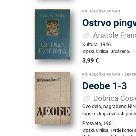
PSIHOLOŠKI ROMAN
Ostrvo ping
Anatole Fran
Kultura
,
1946.
Srpski.
Ćirilica.
Broširano.
3,99
€
PSIHOLOŠKI ROMAN
•
SRPS
Deobe 1-3
Dobrica Ćosi
Ovo delo, nagrađeno NIN
srpskoj književnosti posl
Prosveta
,
1961.
Srpski.
Ćirilica.
Tvrde korice