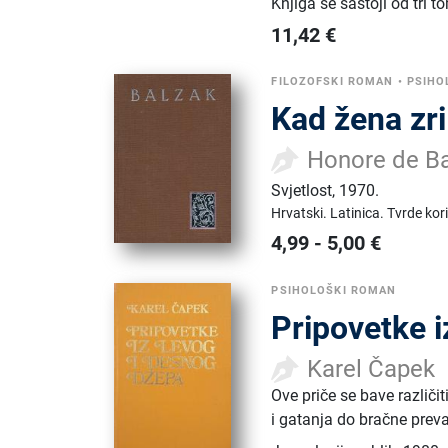
Knjiga se sastoji od tri 
11,42
€
FILOZOFSKI ROMAN
•
PSIHO
Kad žena zri
Honore de B
Svjetlost
,
1970.
Hrvatski.
Latinica.
Tvrde kor
4,99
-
5,00
€
PSIHOLOŠKI ROMAN
Pripovetke i
Karel Čapek
Ove priče se bave različi
i gatanja do bračne preva