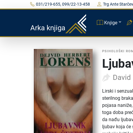
031/219-655, 099/22-13-458
Trg Ante Starčev
Knjige
Arka knjiga
PSIHOLOŠKI RO
Ljubav
David
Lirski i senzu
sterilnog braka
pojasa naniže,
toga doba preć
da nađu ljubav
ljubav koja će 