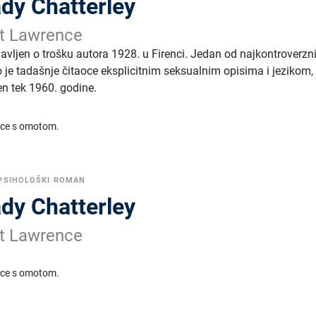
ady Chatterley
rt Lawrence
avljen o trošku autora 1928. u Firenci. Jedan od najkontroverzni
 je tadašnje čitaoce eksplicitnim seksualnim opisima i jezikom,
ljen tek 1960. godine.
ice s omotom.
PSIHOLOŠKI ROMAN
ady Chatterley
rt Lawrence
ice s omotom.