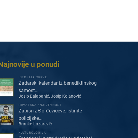
Najnovije u ponudi
ISTORIJA CRKVE
Zadarski kalendar iz benediktinskog
samost...
Josip Balabanić, Josip Kolanović
HRVATSKA KNJIŽEVNOST
Zapisi iz Đorđevićeve: istinite
policijske...
Branko Lazarević
KULTUROLOGIJA