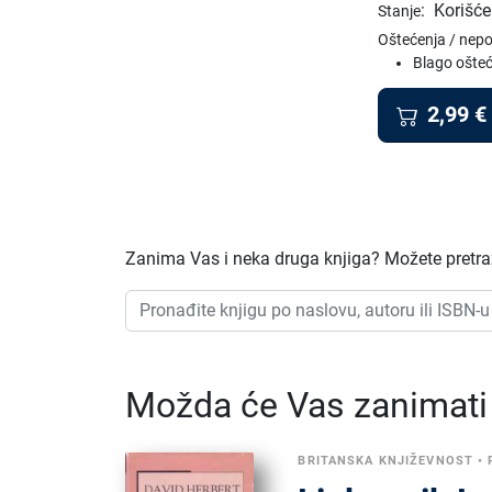
:
Korišće
Stanje
Oštećenja / nep
Blago ošteć
2,99
€
Zanima Vas i neka druga knjiga? Možete pretraž
Možda će Vas zanimati i
BRITANSKA KNJIŽEVNOST
•