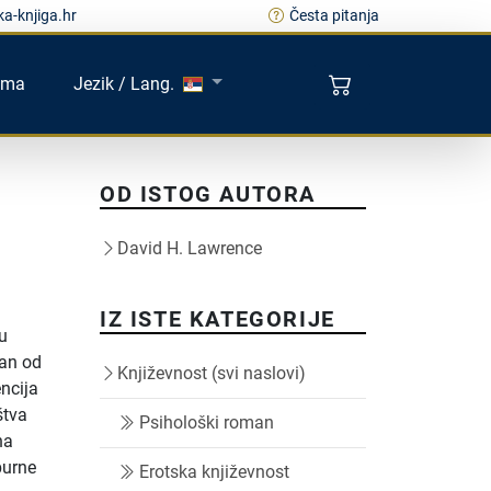
a-knjiga.hr
Česta pitanja
ama
Jezik / Lang.
OD ISTOG AUTORA
David H. Lawrence
IZ ISTE KATEGORIJE
u
van od
Književnost (svi naslovi)
ncija
štva
Psihološki roman
na
burne
Erotska književnost