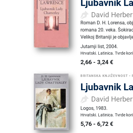
Ljubavnik L
David Herbe
Roman D. H. Lorensa, obj
romana 20. veka. Šokirao
Velikoj Britaniji je objav
Jutarnji list
,
2004.
Hrvatski.
Latinica.
Tvrde kor
2,66
-
3,24
€
BRITANSKA KNJIŽEVNOST
•
Ljubavnik L
David Herbe
Logos
,
1983.
Hrvatski.
Latinica.
Tvrde kor
5,76
-
6,72
€