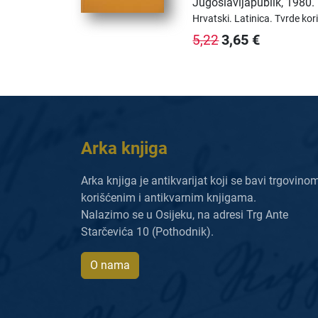
Jugoslavijapublik
,
1980.
Hrvatski.
Latinica.
Tvrde kor
3,65
€
5,22
Arka knjiga
Arka knjiga je antikvarijat koji se bavi trgovino
korišćenim i antikvarnim knjigama.
Nalazimo se u Osijeku, na adresi Trg Ante
Starčevića 10 (Pothodnik).
O nama