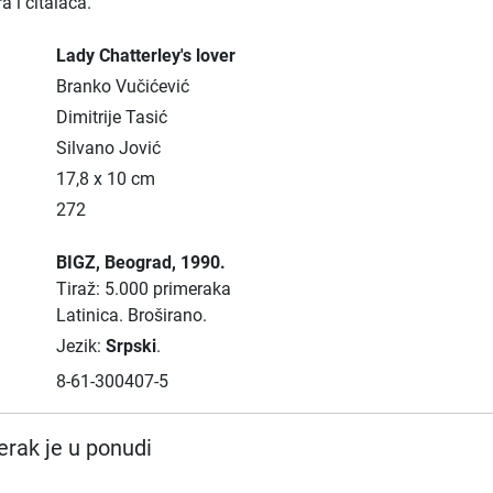
ra i čitalaca.
Lady Chatterley's lover
Branko Vučićević
Dimitrije Tasić
Silvano Jović
17,8 x 10 cm
272
BIGZ
, Beograd
, 1990.
Tiraž: 5.000 primeraka
Latinica.
Broširano.
Jezik:
Srpski
.
8-61-300407-5
rak je u ponudi