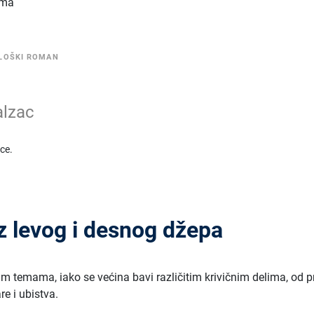
toma
LOŠKI ROMAN
alzac
ice.
z levog i desnog džepa
tim temama, iako se većina bavi različitim krivičnim delima, od 
re i ubistva.