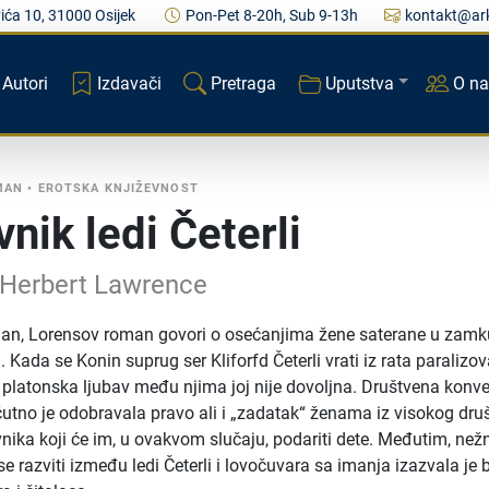
ića 10, 31000 Osijek
Pon-Pet 8-20h, Sub 9-13h
kontakt@ark
Autori
Izdavači
Pretraga
Uputstva
O n
MAN
•
EROTSKA KNJIŽEVNOST
nik ledi Četerli
 Herbert Lawrence
alan, Lorensov roman govori o osećanjima žene saterane u zamk
. Kada se Konin suprug ser Kliforfd Četerli vrati iz rata paralizo
 platonska ljubav među njima joj nije dovoljna. Društvena konve
utno je odobravala pravo ali i „zadatak“ ženama iz visokog dru
nika koji će im, u ovakvom slučaju, podariti dete. Međutim, než
se razviti između ledi Četerli i lovočuvara sa imanja izazvala je 