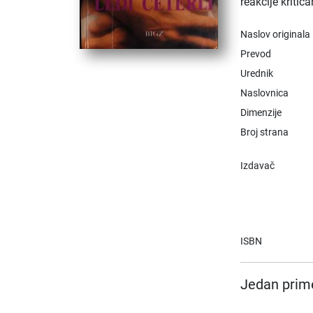
reakcije kritiča
Naslov originala
Prevod
Urednik
Naslovnica
Dimenzije
Broj strana
Izdavač
ISBN
Jedan prime