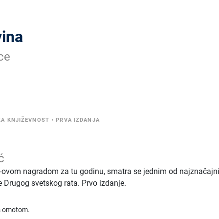
vina
ce
KA KNJIŽEVNOST
•
PRVA IZDANJA
ć
-ovom nagradom za tu godinu, smatra se jednim od najznačajni
e Drugog svetskog rata. Prvo izdanje.
 s omotom.