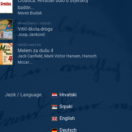
Croatica: Hrvatski udio u svjetskoj
baštin...
Neven Budak
PRIRUČNICI I VODIČI
Vrtić-škola-droga
Josip Janković
HRIŠĆANSTVO
Melem za dušu 4
Jack Canfield, Mark Victor Hansen, Hanoch
Mccar...
Jezik / Language:
Hrvatski
Srpski
English
Deutsch