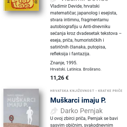
Vladimir Devide, hrvatski
matematičar, japanolog i esejista,
stvara intimnu, fragmentarnu
autobiografiju u Anti-dnevniku
sećanja kroz dvadesetak tekstova –
eseja, priča, humorističkih i
satiričnih članaka, putopisa,
refleksija i fantazija.
Znanje
,
1995.
Hrvatski.
Latinica.
Broširano.
11,26
€
HRVATSKA KNJIŽEVNOST
•
KRATKE PRIČE
Muškarci imaju P.
Darko Pernjak
U ovoj zbirci priča, Pernjak se bavi
sasvim običnim, svakodnevnim