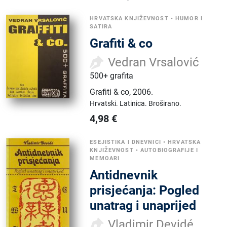
HRVATSKA KNJIŽEVNOST
•
HUMOR I
SATIRA
Grafiti & co
Vedran Vrsalović
500+ grafita
Grafiti & co
,
2006.
Hrvatski.
Latinica.
Broširano.
4,98
€
ESEJISTIKA I DNEVNICI
•
HRVATSKA
KNJIŽEVNOST
•
AUTOBIOGRAFIJE I
MEMOARI
Antidnevnik
prisjećanja: Pogled
unatrag i unaprijed
Vladimir Devidé