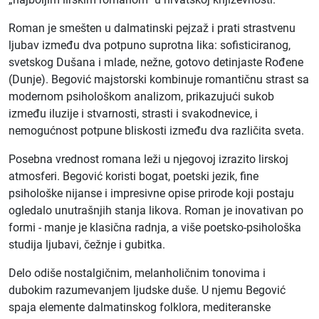
Roman je smešten u dalmatinski pejzaž i prati strastvenu
ljubav između dva potpuno suprotna lika: sofisticiranog,
svetskog Dušana i mlade, nežne, gotovo detinjaste Rođene
(Dunje). Begović majstorski kombinuje romantičnu strast sa
modernom psihološkom analizom, prikazujući sukob
između iluzije i stvarnosti, strasti i svakodnevice, i
nemogućnost potpune bliskosti između dva različita sveta.
Posebna vrednost romana leži u njegovoj izrazito lirskoj
atmosferi. Begović koristi bogat, poetski jezik, fine
psihološke nijanse i impresivne opise prirode koji postaju
ogledalo unutrašnjih stanja likova. Roman je inovativan po
formi - manje je klasična radnja, a više poetsko-psihološka
studija ljubavi, čežnje i gubitka.
Delo odiše nostalgičnim, melanholičnim tonovima i
dubokim razumevanjem ljudske duše. U njemu Begović
spaja elemente dalmatinskog folklora, mediteranske