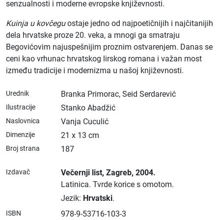
senzualnosti i moderne evropske književnosti.
Kuinja u kovčegu
ostaje jedno od najpoetičnijih i najčitanijih
dela hrvatske proze 20. veka, a mnogi ga smatraju
Begovićovim najuspešnijim proznim ostvarenjem. Danas se
ceni kao vrhunac hrvatskog lirskog romana i važan most
između tradicije i modernizma u našoj književnosti.
Urednik
Branka Primorac, Seid Serdarević
Ilustracije
Stanko Abadžić
Naslovnica
Vanja Cuculić
Dimenzije
21 x 13 cm
Broj strana
187
Izdavač
Večernji list
, Zagreb
, 2004.
Latinica.
Tvrde korice s omotom.
Jezik:
Hrvatski
.
ISBN
978-9-53716-103-3