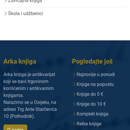
Zavičajna knjiga
Škola i udžbenici
Arka knjiga
Pogledajte još
Arka knjiga je antikvarijat
Najnovije u ponudi
koji se bavi trgovinom
Knjige na popustu
korišćenim i antikvarnim
Knjige do 5 €
knjigama.
Nalazimo se u Osijeku, na
Knjige do 10 €
adresi Trg Ante Starčevića
Kompleti knjiga
10 (Pothodnik).
Retke knjige
O nama