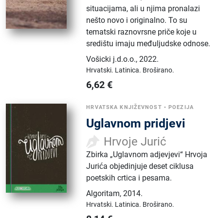
situacijama, ali u njima pronalazi
nešto novo i originalno. To su
tematski raznovrsne priče koje u
središtu imaju međuljudske odnose.
Vošicki j.d.o.o.
,
2022.
Hrvatski.
Latinica.
Broširano.
6,62
€
HRVATSKA KNJIŽEVNOST
•
POEZIJA
Uglavnom pridjevi
Hrvoje Jurić
Zbirka „Uglavnom adjevjevi“ Hrvoja
Jurića objedinjuje deset ciklusa
poetskih crtica i pesama.
Algoritam
,
2014.
Hrvatski.
Latinica.
Broširano.