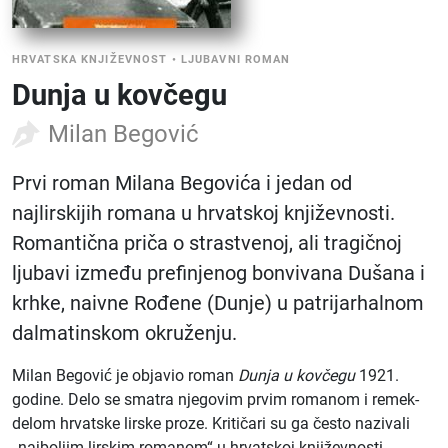
HRVATSKA KNJIŽEVNOST
•
LJUBAVNI ROMAN
Dunja u kovčegu
Milan Begović
Prvi roman Milana Begovića i jedan od
najlirskijih romana u hrvatskoj književnosti.
Romantična priča o strastvenoj, ali tragičnoj
ljubavi između prefinjenog bonvivana Dušana i
krhke, naivne Rođene (Dunje) u patrijarhalnom
dalmatinskom okruženju.
Milan Begović je objavio roman
Dunja u kovčegu
1921.
godine. Delo se smatra njegovim prvim romanom i remek-
delom hrvatske lirske proze. Kritičari su ga često nazivali
„najboljim lirskim romanom“ u hrvatskoj književnosti.