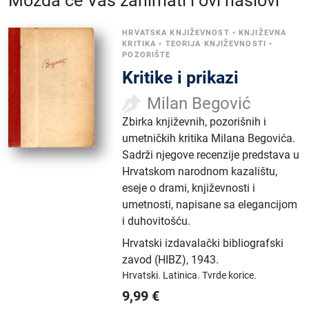
Možda će Vas zanimati i ovi naslovi
HRVATSKA KNJIŽEVNOST
•
KNJIŽEVNA
KRITIKA
•
TEORIJA KNJIŽEVNOSTI
•
POZORIŠTE
Kritike i prikazi
Milan Begović
Zbirka književnih, pozorišnih i
umetničkih kritika Milana Begovića.
Sadrži njegove recenzije predstava u
Hrvatskom narodnom kazalištu,
eseje o drami, književnosti i
umetnosti, napisane sa elegancijom
i duhovitošću.
Hrvatski izdavalački bibliografski
zavod (HIBZ)
,
1943.
Hrvatski.
Latinica.
Tvrde korice.
9,99
€