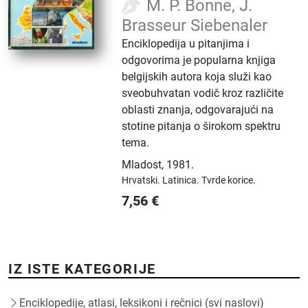
M. P. Bonne, J.
Brasseur Siebenaler
Enciklopedija u pitanjima i
odgovorima je popularna knjiga
belgijskih autora koja služi kao
sveobuhvatan vodič kroz različite
oblasti znanja, odgovarajući na
stotine pitanja o širokom spektru
tema.
Mladost
,
1981.
Hrvatski.
Latinica.
Tvrde korice.
7,56
€
IZ ISTE KATEGORIJE
Enciklopedije, atlasi, leksikoni i rečnici (svi naslovi)