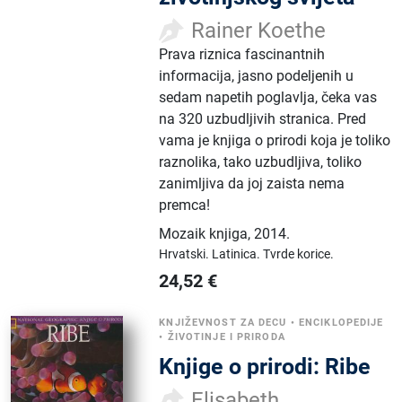
Rainer Koethe
Prava riznica fascinantnih
informacija, jasno podeljenih u
sedam napetih poglavlja, čeka vas
na 320 uzbudljivih stranica. Pred
vama je knjiga o prirodi koja je toliko
raznolika, tako uzbudljiva, toliko
zanimljiva da joj zaista nema
premca!
Mozaik knjiga
,
2014.
Hrvatski.
Latinica.
Tvrde korice.
24,52
€
KNJIŽEVNOST ZA DECU
•
ENCIKLOPEDIJE
•
ŽIVOTINJE I PRIRODA
Knjige o prirodi: Ribe
Elisabeth