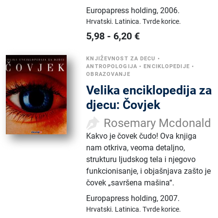
Europapress holding
,
2006.
Hrvatski.
Latinica.
Tvrde korice.
5,98
-
6,20
€
KNJIŽEVNOST ZA DECU
•
ANTROPOLOGIJA
•
ENCIKLOPEDIJE
•
OBRAZOVANJE
Velika enciklopedija za
djecu: Čovjek
Rosemary Mcdonald
Kakvo je čovek čudo! Ova knjiga
nam otkriva, veoma detaljno,
strukturu ljudskog tela i njegovo
funkcionisanje, i objašnjava zašto je
čovek „savršena mašina“.
Europapress holding
,
2007.
Hrvatski.
Latinica.
Tvrde korice.