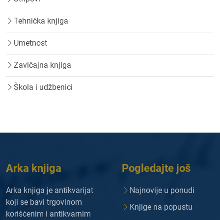
Tehnička knjiga
Umetnost
Zavičajna knjiga
Škola i udžbenici
Arka knjiga
Pogledajte još
Arka knjiga je antikvarijat
Najnovije u ponudi
koji se bavi trgovinom
Knjige na popustu
korišćenim i antikvarnim