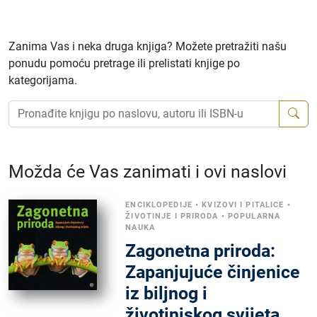
Zanima Vas i neka druga knjiga? Možete pretražiti našu
ponudu pomoću pretrage ili prelistati knjige po
kategorijama.
Možda će Vas zanimati i ovi naslovi
ENCIKLOPEDIJE
•
KVIZOVI I PITALICE
•
ŽIVOTINJE I PRIRODA
•
POPULARNA
NAUKA
Zagonetna priroda:
Zapanjujuće činjenice
iz biljnog i
životinjskog svijeta