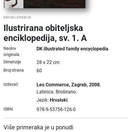
ENCIKLOPEDIJE
Ilustrirana obiteljska
enciklopedija, sv. 1. A
Naslov
DK illustrated family encyclopedia
originala
Dimenzije
28 x 22 cm
Broj strana
60
Izdavač
Leo Commerce
, Zagreb
, 2008.
Latinica.
Broširano.
Jezik:
Hrvatski
.
ISBN
978-9-53756-126-0
Više primeraka je u ponudi