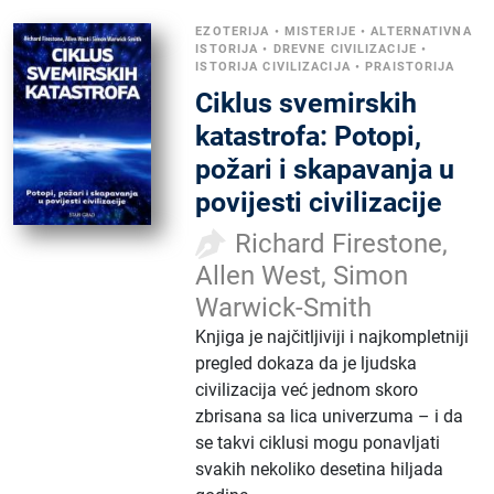
EZOTERIJA
•
MISTERIJE
•
ALTERNATIVNA
ISTORIJA
•
DREVNE CIVILIZACIJE
•
ISTORIJA CIVILIZACIJA
•
PRAISTORIJA
Ciklus svemirskih
katastrofa: Potopi,
požari i skapavanja u
povijesti civilizacije
Richard Firestone,
Allen West, Simon
Warwick-Smith
Knjiga je najčitljiviji i najkompletniji
pregled dokaza da je ljudska
civilizacija već jednom skoro
zbrisana sa lica univerzuma – i da
se takvi ciklusi mogu ponavljati
svakih nekoliko desetina hiljada