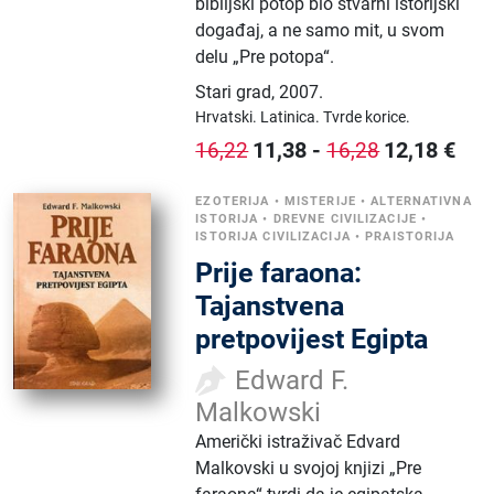
biblijski potop bio stvarni istorijski
događaj, a ne samo mit, u svom
delu „Pre potopa“.
Stari grad
,
2007.
Hrvatski.
Latinica.
Tvrde korice.
11,38
-
12,18
€
16,22
16,28
EZOTERIJA
•
MISTERIJE
•
ALTERNATIVNA
ISTORIJA
•
DREVNE CIVILIZACIJE
•
ISTORIJA CIVILIZACIJA
•
PRAISTORIJA
Prije faraona:
Tajanstvena
pretpovijest Egipta
Edward F.
Malkowski
Američki istraživač Edvard
Malkovski u svojoj knjizi „Pre