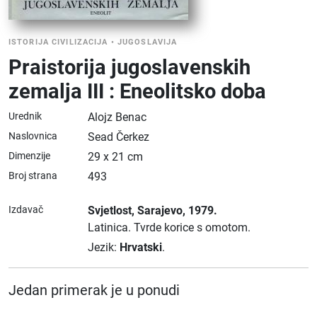
ISTORIJA CIVILIZACIJA
•
JUGOSLAVIJA
Praistorija jugoslavenskih
zemalja III : Eneolitsko doba
Urednik
Alojz Benac
Naslovnica
Sead Čerkez
Dimenzije
29 x 21 cm
Broj strana
493
Izdavač
Svjetlost
, Sarajevo
, 1979.
Latinica.
Tvrde korice s omotom.
Jezik:
Hrvatski
.
Jedan primerak je u ponudi