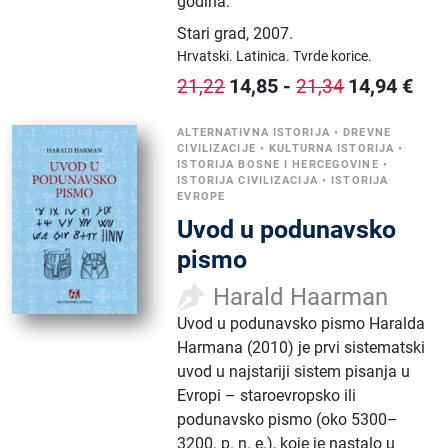
godina.
Stari grad
,
2007.
Hrvatski.
Latinica.
Tvrde korice.
14,85
-
14,94
€
21,22
21,34
ALTERNATIVNA ISTORIJA
•
DREVNE
CIVILIZACIJE
•
KULTURNA ISTORIJA
•
ISTORIJA BOSNE I HERCEGOVINE
•
ISTORIJA CIVILIZACIJA
•
ISTORIJA
EVROPE
Uvod u podunavsko
pismo
Harald Haarman
Uvod u podunavsko pismo Haralda
Harmana (2010) je prvi sistematski
uvod u najstariji sistem pisanja u
Evropi – staroevropsko ili
podunavsko pismo (oko 5300–
3200. p. n. e.), koje je nastalo u