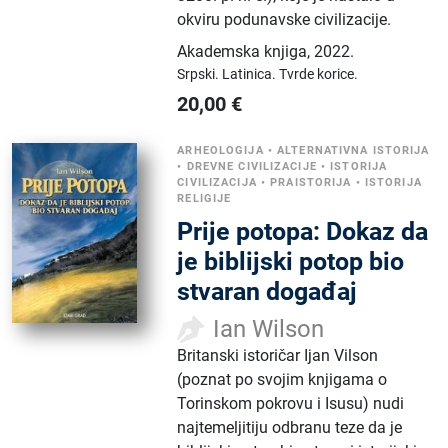
okviru podunavske civilizacije.
Akademska knjiga
,
2022.
Srpski.
Latinica.
Tvrde korice.
20,00
€
ARHEOLOGIJA
•
ALTERNATIVNA ISTORIJA
•
DREVNE CIVILIZACIJE
•
ISTORIJA
CIVILIZACIJA
•
PRAISTORIJA
•
ISTORIJA
RELIGIJE
Prije potopa: Dokaz da
je biblijski potop bio
stvaran događaj
Ian Wilson
Britanski istoričar Ijan Vilson
(poznat po svojim knjigama o
Torinskom pokrovu i Isusu) nudi
najtemeljitiju odbranu teze da je