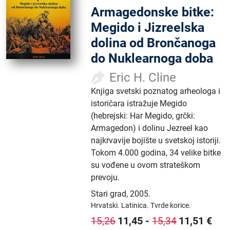
Armagedonske bitke:
Megido i Jizreelska
dolina od Brončanoga
do Nuklearnoga doba
Eric H. Cline
Knjiga svetski poznatog arheologa i
istoričara istražuje Megido
(hebrejski: Har Megido, grčki:
Armagedon) i dolinu Jezreel kao
najkrvavije bojište u svetskoj istoriji.
Tokom 4.000 godina, 34 velike bitke
su vođene u ovom strateškom
prevoju.
Stari grad
,
2005.
Hrvatski.
Latinica.
Tvrde korice.
11,45
-
11,51
€
15,26
15,34