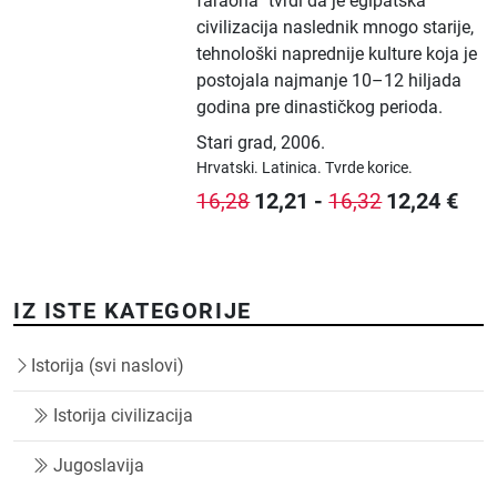
faraona“ tvrdi da je egipatska
civilizacija naslednik mnogo starije,
tehnološki naprednije kulture koja je
postojala najmanje 10–12 hiljada
godina pre dinastičkog perioda.
Stari grad
,
2006.
Hrvatski.
Latinica.
Tvrde korice.
12,21
-
12,24
€
16,28
16,32
IZ ISTE KATEGORIJE
Istorija (svi naslovi)
Istorija civilizacija
Jugoslavija