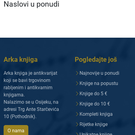
Naslovi u ponudi
Arka knjiga
Pogledajte još
Arka knjiga je antikvarijat
Najnovije u ponudi
koji se bavi trgovinom
Knjige na popustu
rabljenim i antikvarnim
Knjige do 5 €
knjigama.
Nalazimo se u Osijeku, na
Knjige do 10 €
adresi Trg Ante Starčevića
Kompleti knjiga
10 (Pothodnik).
Rijetke knjige
O nama
Unikatne knjige