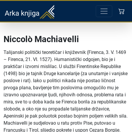
Arka knjiga
Niccolò Machiavelli
Talijanski politički teoretičar i književnik (Firenca, 3. V. 1469
– Firenca, 21. VI. 1527). Humanistički odgojen, bio je i
praktičar i izvorni mislilac. U službi Firentinske Republike
(1498) bio je tajnik Druge kancelarije (za unutarnje i vanjske
poslove i rat). Iako u politici nikada nije postao ličnost
prvoga plana, bavljenje tim poslovima omogućilo mu je
izravno upoznavanje ljudi, njihovih odnosa, problema rata i
mira, sve to u doba kada se Firenca borila za republikanske
slobode, a oko nje su propadale talijanske državice,
Apeninski je pak poluotok postao bojnim poljem velikih sila.
Machiavelli je sudjelovao u ratu protiv Pise, putovao u
Francusku i Tirol, slijedio pokrete i uspon Cezara Borgije.