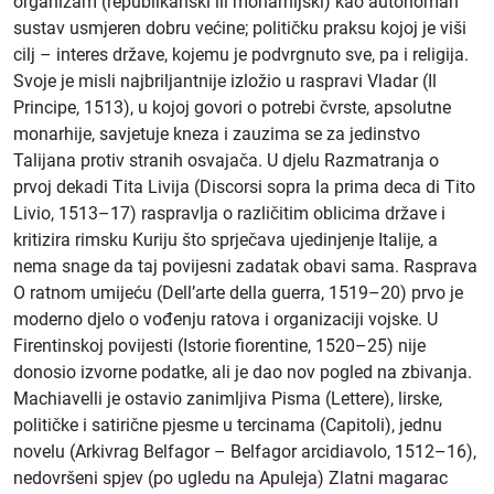
organizam (republikanski ili monarhijski) kao autonoman
sustav usmjeren dobru većine; političku praksu kojoj je viši
cilj – interes države, kojemu je podvrgnuto sve, pa i religija.
Svoje je misli najbriljantnije izložio u raspravi Vladar (Il
Principe, 1513), u kojoj govori o potrebi čvrste, apsolutne
monarhije, savjetuje kneza i zauzima se za jedinstvo
Talijana protiv stranih osvajača. U djelu Razmatranja o
prvoj dekadi Tita Livija (Discorsi sopra la prima deca di Tito
Livio, 1513–17) raspravlja o različitim oblicima države i
kritizira rimsku Kuriju što sprječava ujedinjenje Italije, a
nema snage da taj povijesni zadatak obavi sama. Rasprava
O ratnom umijeću (Dell’arte della guerra, 1519–20) prvo je
moderno djelo o vođenju ratova i organizaciji vojske. U
Firentinskoj povijesti (Istorie fiorentine, 1520–25) nije
donosio izvorne podatke, ali je dao nov pogled na zbivanja.
Machiavelli je ostavio zanimljiva Pisma (Lettere), lirske,
političke i satirične pjesme u tercinama (Capitoli), jednu
novelu (Arkivrag Belfagor – Belfagor arcidiavolo, 1512–16),
nedovršeni spjev (po ugledu na Apuleja) Zlatni magarac