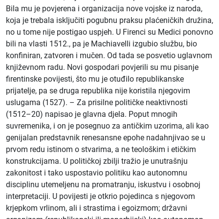
Bila mu je povjerena i organizacija nove vojske iz naroda,
koja je trebala isključiti pogubnu praksu plaćeničkih družina,
no u tome nije postigao uspjeh. U Firenci su Medici ponovno
bili na vlasti 1512., pa je Machiavelli izgubio službu, bio
konfiniran, zatvoren i mučen. Od tada se posvetio uglavnom
književnom radu. Novi gospodari povjerili su mu pisanje
firentinske povijesti, što mu je otuđilo republikanske
prijatelje, pa se druga republika nije koristila njegovim
uslugama (1527). – Za prisilne političke neaktivnosti
(1512–20) napisao je glavna djela. Poput mnogih
suvremenika, i on je posegnuo za antičkim uzorima, ali kao
genijalan predstavnik renesansne epohe nadahnjivao se u
prvom redu istinom o stvarima, a ne teološkim i etičkim
konstrukcijama. U političkoj zbilji tražio je unutrašnju
zakonitost i tako uspostavio politiku kao autonomnu
disciplinu utemeljenu na promatranju, iskustvu i osobnoj
interpretaciji. U povijesti je otkrio pojedinca s njegovom
krjepkom vrlinom, ali i strastima i egoizmom; državni