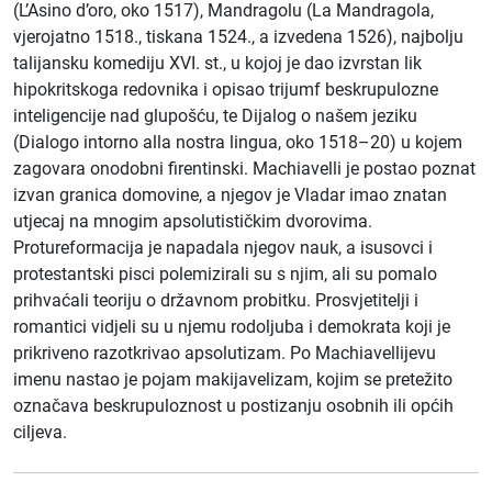
(L’Asino d’oro, oko 1517), Mandragolu (La Mandragola,
vjerojatno 1518., tiskana 1524., a izvedena 1526), najbolju
talijansku komediju XVI. st., u kojoj je dao izvrstan lik
hipokritskoga redovnika i opisao trijumf beskrupulozne
inteligencije nad glupošću, te Dijalog o našem jeziku
(Dialogo intorno alla nostra lingua, oko 1518–20) u kojem
zagovara onodobni firentinski. Machiavelli je postao poznat
izvan granica domovine, a njegov je Vladar imao znatan
utjecaj na mnogim apsolutističkim dvorovima.
Protureformacija je napadala njegov nauk, a isusovci i
protestantski pisci polemizirali su s njim, ali su pomalo
prihvaćali teoriju o državnom probitku. Prosvjetitelji i
romantici vidjeli su u njemu rodoljuba i demokrata koji je
prikriveno razotkrivao apsolutizam. Po Machiavellijevu
imenu nastao je pojam makijavelizam, kojim se pretežito
označava beskrupuloznost u postizanju osobnih ili općih
ciljeva.