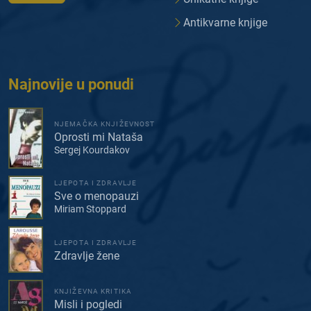
Antikvarne knjige
Najnovije u ponudi
NJEMAČKA KNJIŽEVNOST
Oprosti mi Nataša
Sergej Kourdakov
LJEPOTA I ZDRAVLJE
Sve o menopauzi
Miriam Stoppard
LJEPOTA I ZDRAVLJE
Zdravlje žene
KNJIŽEVNA KRITIKA
Misli i pogledi