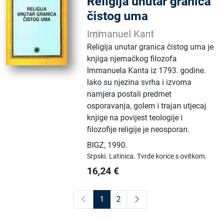
Religija unutar granica
čistog uma
Immanuel Kant
Religija unutar granica čistog uma je
knjiga njemačkog filozofa
Immanuela Kanta iz 1793. godine.
Iako su njezina svrha i izvorna
namjera postali predmet
osporavanja, golem i trajan utjecaj
knjige na povijest teologije i
filozofije religije je neosporan.
BIGZ
,
1990.
Srpski.
Latinica.
Tvrde korice s ovitkom.
16,24
€
1
2