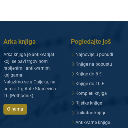
Arka knjiga
Pogledajte još
Arka knjiga je antikvarijat
Najnovije u ponudi
koji se bavi trgovinom
Knjige na popustu
rabljenim i antikvarnim
Knjige do 5 €
knjigama.
Nalazimo se u Osijeku, na
Knjige do 10 €
adresi Trg Ante Starčevića
Kompleti knjiga
10 (Pothodnik).
Rijetke knjige
O nama
Unikatne knjige
Antikvarne knjige