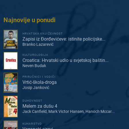
Najnovije u ponudi
HRVATSKA KNJIŽEVNOST
Zapisi iz Đorđevićeve: istinite policijske...
Branko Lazarević
KULTUROLOGIJA
Croatica: Hrvatski udio u svjetskoj baštin...
Neven Budak
PRIRUČNICI I VODIČI
Vrtić-škola-droga
Josip Janković
DUHOVNOST
Melem za dušu 4
Jack Canfield, Mark Victor Hansen, Hanoch Mccar...
KUHARSTVO