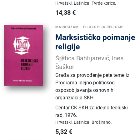
Hrvatski.
Latinica.
Tvrde korice.
14,38
€
MARKSIZAM
•
FILOZOFIJA RELIGIJE
Marksističko poimanje
religije
Štefica Bahtijarević, Ines
Šaškor
Građa za provođenje pete teme iz
Programa idejno-političkog
osposobljavanja osnovnih
organziacija SKH.
Centar CK SKH za idejno teorijski
rad
,
1976.
Hrvatski.
Latinica.
Broširano.
5,32
€