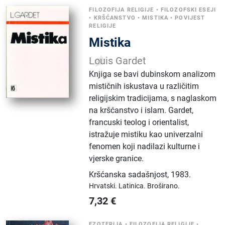
FILOZOFIJA RELIGIJE
•
FILOZOFSKI ESEJI
•
KRŠĆANSTVO
•
MISTIKA
•
POVIJEST
RELIGIJE
Mistika
Louis Gardet
Knjiga se bavi dubinskom analizom
mističnih iskustava u različitim
religijskim tradicijama, s naglaskom
na kršćanstvo i islam. Gardet,
francuski teolog i orientalist,
istražuje mistiku kao univerzalni
fenomen koji nadilazi kulturne i
vjerske granice.
Kršćanska sadašnjost
,
1983.
Hrvatski.
Latinica.
Broširano.
7,32
€
EZOTERIJA
•
FILOZOFIJA RELIGIJE
•