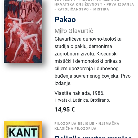
HRVATSKA KNJIŽEVNOST
•
PRVA IZDANJA
•
KATOLIČANSTVO
•
MISTIKA
Pakao
Miro Glavurtić
Glavurtićeva duhovno-teološka
studija o paklu, demonima i
zagrobnom životu. Kršćanski
mistički i demonološki prikaz s
ciljem upozorenja i duhovnog
buđenja suvremenog čovjeka. Prvo
izdanje.
Vlastita naklada
,
1986.
Hrvatski.
Latinica.
Broširano.
14,95
€
FILOZOFIJA RELIGIJE
•
NJEMAČKA
KLASIČNA FILOZOFIJA