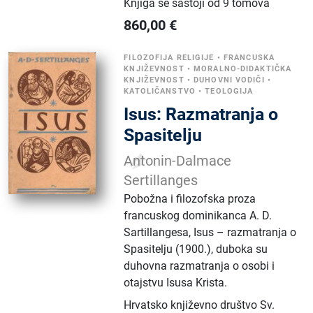
Knjiga se sastoji od 9 tomova
860,00
€
FILOZOFIJA RELIGIJE
•
FRANCUSKA
KNJIŽEVNOST
•
MORALNO-DIDAKTIČKA
KNJIŽEVNOST
•
DUHOVNI VODIČI
•
KATOLIČANSTVO
•
TEOLOGIJA
Isus: Razmatranja o
Spasitelju
Antonin-Dalmace
Sertillanges
Pobožna i filozofska proza
francuskog dominikanca A. D.
Sartillangesa, Isus – razmatranja o
Spasitelju (1900.), duboka su
duhovna razmatranja o osobi i
otajstvu Isusa Krista.
Hrvatsko književno društvo Sv.