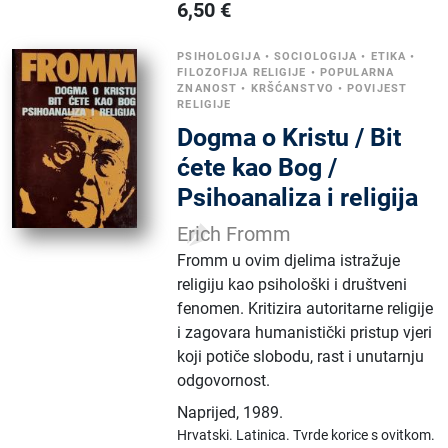
6,50
€
PSIHOLOGIJA
•
SOCIOLOGIJA
•
ETIKA
•
FILOZOFIJA RELIGIJE
•
POPULARNA
ZNANOST
•
KRŠĆANSTVO
•
POVIJEST
RELIGIJE
Dogma o Kristu / Bit
ćete kao Bog /
Psihoanaliza i religija
Erich Fromm
Fromm u ovim djelima istražuje
religiju kao psihološki i društveni
fenomen. Kritizira autoritarne religije
i zagovara humanistički pristup vjeri
koji potiče slobodu, rast i unutarnju
odgovornost.
Naprijed
,
1989.
Hrvatski.
Latinica.
Tvrde korice s ovitkom.