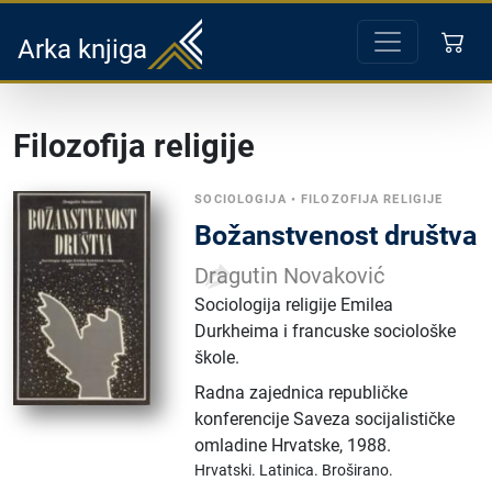
Arka knjiga
Filozofija religije
SOCIOLOGIJA
•
FILOZOFIJA RELIGIJE
Božanstvenost društva
Dragutin Novaković
Sociologija religije Emilea
Durkheima i francuske sociološke
škole.
Radna zajednica republičke
konferencije Saveza socijalističke
omladine Hrvatske
,
1988.
Hrvatski.
Latinica.
Broširano.