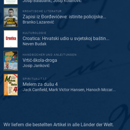
Josip Balabanić, Josip Kolanović
KROATISCHE LITERATUR
Zapisi iz Đorđevićeve: istinite policijske...
Branko Lazarević
KULTUROLOGIE
Croatica: Hrvatski udio u svjetskoj baštin...
Neven Budak
HANDBÜCHER UND ANLEITUNGEN
Vrtić-škola-droga
Josip Janković
SPIRITUALITÄT
Melem za dušu 4
Jack Canfield, Mark Victor Hansen, Hanoch Mccar...
Wir liefern die bestellten Artikel in alle Länder der Welt.