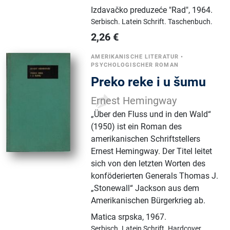
Izdavačko preduzeće "Rad"
,
1964.
Serbisch.
Latein Schrift.
Taschenbuch.
2,26
€
AMERIKANISCHE LITERATUR
•
PSYCHOLOGISCHER ROMAN
Preko reke i u šumu
Ernest Hemingway
„Über den Fluss und in den Wald“
(1950) ist ein Roman des
amerikanischen Schriftstellers
Ernest Hemingway. Der Titel leitet
sich von den letzten Worten des
konföderierten Generals Thomas J.
„Stonewall“ Jackson aus dem
Amerikanischen Bürgerkrieg ab.
Matica srpska
,
1967.
Serbisch.
Latein Schrift.
Hardcover.