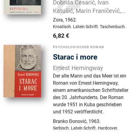
Dobriša Cesarić, Ivan
Katušić, Marin Franičević,...
Zora
,
1962.
Kroatisch.
Latein Schrift.
Taschenbuch.
6,82
€
PSYCHOLOGISCHER ROMAN
Starac i more
Ernest Hemingway
Der alte Mann und das Meer ist ein
Roman von Ernest Hemingway,
einem amerikanischen Schriftsteller
des 20. Jahrhunderts. Der Roman
wurde 1951 in Kuba geschrieben
und 1952 veröffentlicht.
Branko Đonović
,
1963.
Serbisch.
Latein Schrift.
Hardcover.