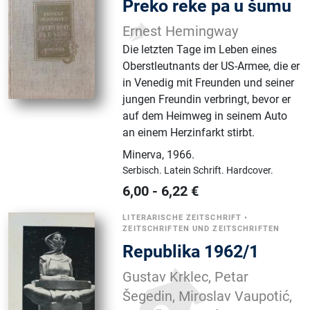
Preko reke pa u šumu
Ernest Hemingway
Die letzten Tage im Leben eines
Oberstleutnants der US-Armee, die er
in Venedig mit Freunden und seiner
jungen Freundin verbringt, bevor er
auf dem Heimweg in seinem Auto
an einem Herzinfarkt stirbt.
Minerva
,
1966.
Serbisch.
Latein Schrift.
Hardcover.
6,00
-
6,22
€
LITERARISCHE ZEITSCHRIFT
•
ZEITSCHRIFTEN UND ZEITSCHRIFTEN
Republika 1962/1
Gustav Krklec, Petar
Šegedin, Miroslav Vaupotić,