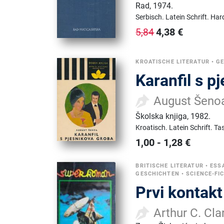
Rad
,
1974.
Serbisch.
Latein Schrift.
Har
4,38
€
5,84
KROATISCHE LITERATUR
•
G
Karanfil s p
August Šeno
Školska knjiga
,
1982.
Kroatisch.
Latein Schrift.
Ta
1,00
-
1,28
€
BRITISCHE LITERATUR
•
ESS
GESCHICHTEN
•
SCIENCE-FI
Prvi kontakt
Arthur C. Cla