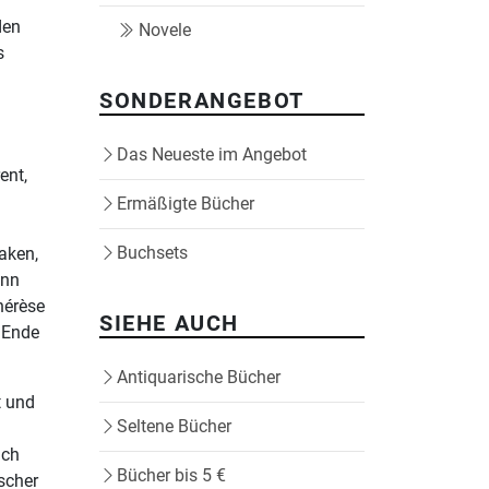
den
Novele
s
SONDERANGEBOT
Das Neueste im Angebot
ent,
Ermäßigte Bücher
Buchsets
aken,
ann
hérèse
SIEHE AUCH
n Ende
Antiquarische Bücher
t und
Seltene Bücher
ich
Bücher bis 5 €
scher