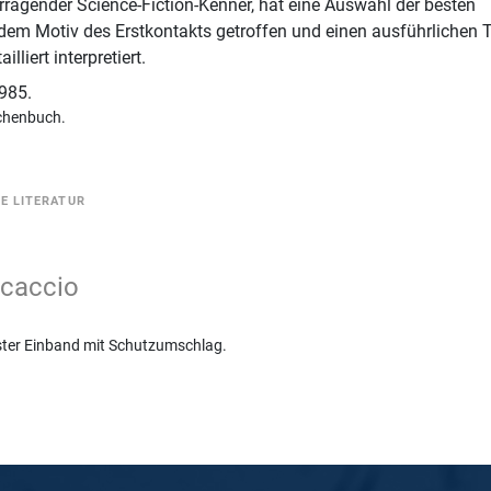
orragender Science-Fiction-Kenner, hat eine Auswahl der besten
dem Motiv des Erstkontakts getroffen und einen ausführlichen 
illiert interpretiert.
985.
chenbuch.
HE LITERATUR
ccaccio
ster Einband mit Schutzumschlag.