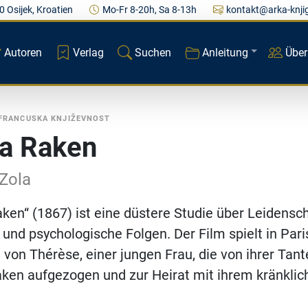
0 Osijek, Kroatien
Mo-Fr 8-20h, Sa 8-13h
kontakt@arka-knji
Autoren
Verlag
Suchen
Anleitung
Über
FRANCUSKA KNJIŽEVNOST
a Raken
 Zola
ken“ (1867) ist eine düstere Studie über Leidensch
und psychologische Folgen. Der Film spielt in Pari
 von Thérèse, einer jungen Frau, die von ihrer Tant
en aufgezogen und zur Heirat mit ihrem kränklic