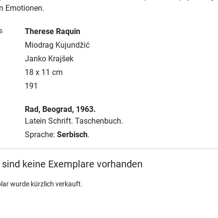
en Emotionen.
s
Therese Raquin
Miodrag Kujundžić
Janko Krajšek
18 x 11 cm
191
Rad
, Beograd
, 1963.
Latein Schrift.
Taschenbuch.
Sprache:
Serbisch
.
 sind keine Exemplare vorhanden
lar wurde kürzlich verkauft.