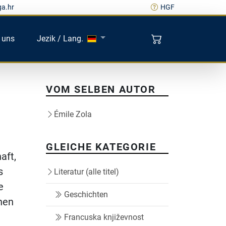
ga.hr
HGF
 uns
Jezik / Lang.
VOM SELBEN AUTOR
Émile Zola
GLEICHE KATEGORIE
aft,
s
Literatur (alle titel)
e
Geschichten
hen
Francuska književnost