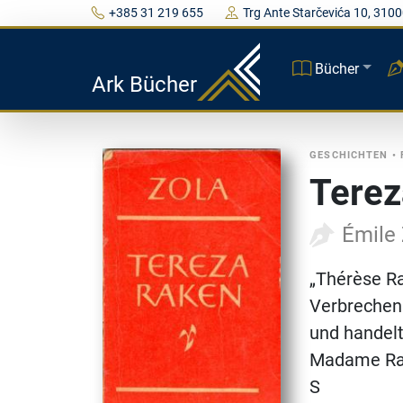
+385 31 219 655
Trg Ante Starčevića 10, 3100
Bücher
Ark Bücher
GESCHICHTEN
•
Terez
Émile
„Thérèse Ra
Verbrechen 
und handelt
Madame Rak
S