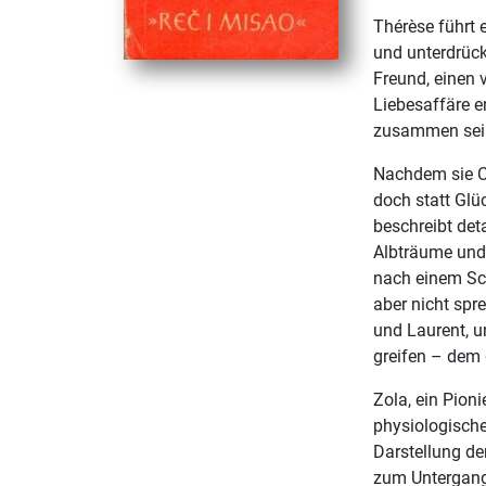
Thérèse führt 
und unterdrückt
Freund, einen 
Liebesaffäre e
zusammen sei
Nachdem sie Ca
doch statt Gl
beschreibt det
Albträume und
nach einem Sch
aber nicht spr
und Laurent, u
greifen – dem
Zola, ein Pioni
physiologische
Darstellung de
zum Untergang 