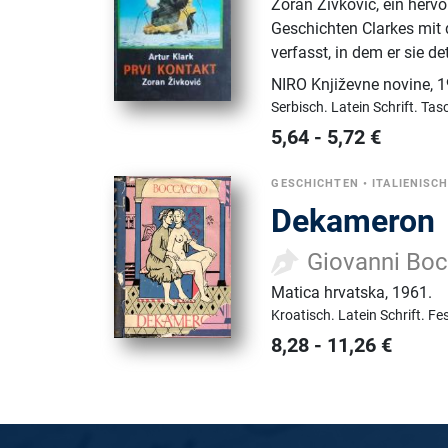
Zoran Živković, ein herv
Geschichten Clarkes mit 
verfasst, in dem er sie deta
NIRO Književne novine
,
1
Serbisch.
Latein Schrift.
Tas
5,64
-
5,72
€
GESCHICHTEN
•
ITALIENISC
Dekameron
Giovanni Bo
Matica hrvatska
,
1961.
Kroatisch.
Latein Schrift.
Fe
8,28
-
11,26
€