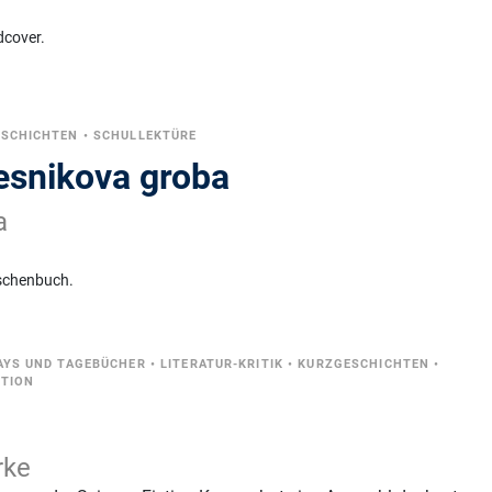
dcover.
ESCHICHTEN
•
SCHULLEKTÜRE
jesnikova groba
a
schenbuch.
AYS UND TAGEBÜCHER
•
LITERATUR-KRITIK
•
KURZGESCHICHTEN
•
CTION
rke