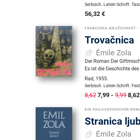
Serbisch.
Latein Schrift.
Tas
56,32
€
FRANCUSKA KNJIŽEVNOST
Trovačnica
Émile Zola
Der Roman Der Giftmisch
Es ist die Geschichte des
Rad
,
1955.
Serbisch.
Latein Schrift.
Fes
7,99
-
8,62
8,62
9,99
EIN PHILOSOPHISCHER ROM
Stranica lju
Émile Zola