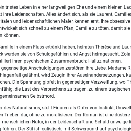
ein tristes Leben in einer langweiligen Ehe und einem kleinen La
 ihre Leidenschaften. Alles ändert sich, als sie Laurent, Camille
vitalen und leidenschaftlichen Maler, kennenlernt. Ihre obsessive
ntwickelt sich schnell zu einem Plan, Camille zu töten, damit sie
n können.
mille in einem Fluss ertränkt haben, heiraten Thérèse und Laur
ück werden sie von Schuldgefühlen und Angst heimgesucht. Zola
ailliert ihren psychischen Zusammenbruch: Halluzinationen,
 gegenseitige Anschuldigungen zerstören ihre Liebe. Madame R
laganfall gelähmt, wird Zeugin ihrer Auseinandersetzungen, k
echen. Die Spannung gipfelt in gegenseitiger Verzweiflung, wo T
nfähig, die Last des Verbrechens zu tragen, zu einem tragische
 gemeinsamen Selbstmord.
er des Naturalismus, stellt Figuren als Opfer von Instinkt, Umwel
n Trieben dar, ohne zu moralisieren. Der Roman ist eine düstere
r menschlichen Natur, in der Leidenschaft und Schuld unweigerl
führen. Der Stil ist realistisch, mit Schwerpunkt auf psychologi