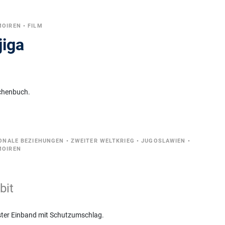
MOIREN
•
FILM
jiga
chenbuch.
IONALE BEZIEHUNGEN
•
ZWEITER WELTKRIEG
•
JUGOSLAWIEN
•
MOIREN
bit
ster Einband mit Schutzumschlag.