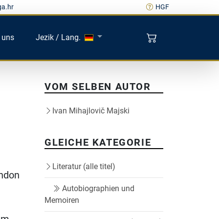
ga.hr
HGF
 uns
Jezik / Lang.
VOM SELBEN AUTOR
Ivan Mihajlovič Majski
GLEICHE KATEGORIE
Literatur (alle titel)
ondon
Autobiographien und
Memoiren
n