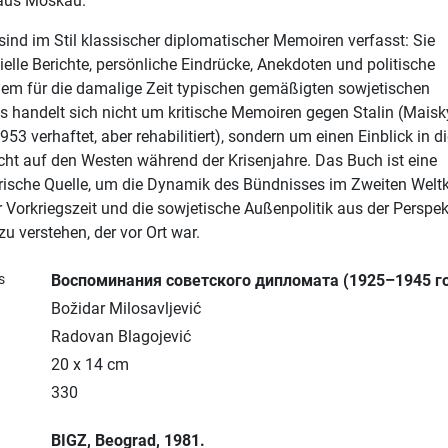
aus Moskau.
ind im Stil klassischer diplomatischer Memoiren verfasst: Sie
ielle Berichte, persönliche Eindrücke, Anekdoten und politische
dem für die damalige Zeit typischen gemäßigten sowjetischen
Es handelt sich nicht um kritische Memoiren gegen Stalin (Maisk
53 verhaftet, aber rehabilitiert), sondern um einen Einblick in d
cht auf den Westen während der Krisenjahre. Das Buch ist eine
orische Quelle, um die Dynamik des Bündnisses im Zweiten Weltk
 Vorkriegszeit und die sowjetische Außenpolitik aus der Perspek
u verstehen, der vor Ort war.
s
Воспоминания советского дипломата (1925–1945 г
Božidar Milosavljević
Radovan Blagojević
20 x 14 cm
330
BIGZ
, Beograd
, 1981.