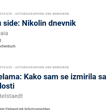
STHILFE
•
AUTOBIOGRAPHIEN UND MEMOIREN
 side: Nikolin dnevnik
vaia
1.
schenbuch.
STHILFE
•
AUTOBIOGRAPHIEN UND MEMOIREN
elama: Kako sam se izmirila sa
losti
telstaedt
ster Einband mit Schutzumschlag.