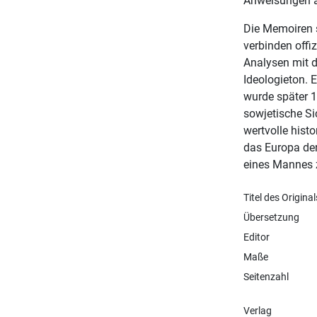
Anweisungen 
Die Memoiren s
verbinden offiz
Analysen mit 
Ideologieton. 
wurde später 19
sowjetische Si
wertvolle hist
das Europa der
eines Mannes z
Titel des Original
Übersetzung
Editor
Maße
Seitenzahl
Verlag