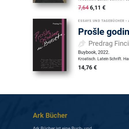
6,11
€
7,64
ESSAYS UND TAGEBÜCHER
•
Prošle godi
Predrag Finc
Buybook
,
2022.
Kroatisch.
Latein Schrift.
Ha
14,76
€
Ark Bücher
Ark Bücher ist eine Buch- und