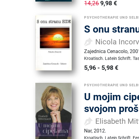
9,98
€
14,26
PSYCHOTHERAPIE UND SELB
S onu stranu
Nicola Incor
Zajednica Cenacolo
,
200
Kroatisch.
Latein Schrift.
Ta
5,96
-
5,98
€
PSYCHOTHERAPIE UND SELB
U mojim cip
svojom proš
Elisabeth Mit
Nar
,
2012.
Kroatisch.
Latein Schrift.
Fe