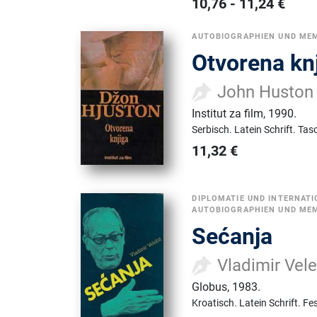
10,76
-
11,24
€
AUTOBIOGRAPHIEN UND ME
Otvorena kn
John Huston
Institut za film
,
1990.
Serbisch.
Latein Schrift.
Tas
11,32
€
DIPLOMATIE UND INTERNAT
AUTOBIOGRAPHIEN UND ME
Sećanja
Vladimir Vele
Globus
,
1983.
Kroatisch.
Latein Schrift.
Fe