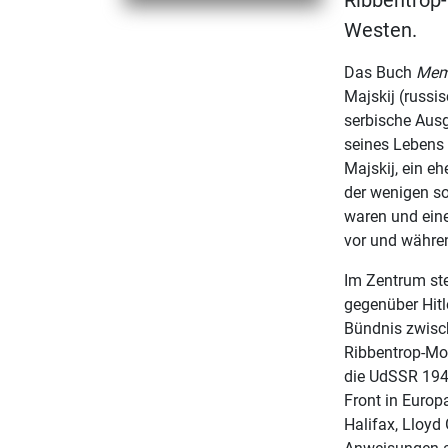
Ribbentrop
Westen.
Das Buch
Memo
Majskij (russi
serbische Ausg
seines Lebens 
Majskij, ein e
der wenigen so
waren und einen
vor und währen
Im Zentrum ste
gegenüber Hitl
Bündnis zwisc
Ribbentrop-Mol
die UdSSR 1941
Front in Europ
Halifax, Lloyd