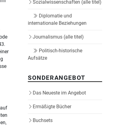
em
Sozialwissenschaften (alle titel)
Diplomatie und
internationale Beziehungen
-
iode
Journalismus (alle titel)
43.
Politisch-historische
iner
Aufsätze
ig
isse
SONDERANGEBOT
Das Neueste im Angebot
Ermäßigte Bücher
 auf
iten
Buchsets
den,