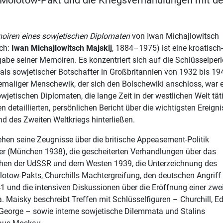
-Molotow-Pakt und die Kriegsverhandlungen mit d
iren eines sowjetischen Diplomaten
von Iwan Michajlowitsch
sch:
Iwan Michajlowitsch Majskij
, 1884–1975) ist eine kroatisch
abe seiner Memoiren. Es konzentriert sich auf die Schlüsselper
als sowjetischer Botschafter in Großbritannien von 1932 bis 19
hemaliger Menschewik, der sich den Bolschewiki anschloss, war e
wjetischen Diplomaten, die lange Zeit in der westlichen Welt tät
 detaillierten, persönlichen Bericht über die wichtigsten Ereign
d des Zweiten Weltkriegs hinterließen.
hen seine Zeugnisse über die britische Appeasement-Politik
er (München 1938), die gescheiterten Verhandlungen über das
hen der UdSSR und dem Westen 1939, die Unterzeichnung des
otow-Pakts, Churchills Machtergreifung, den deutschen Angriff
 und die intensiven Diskussionen über die Eröffnung einer zwe
a. Maisky beschreibt Treffen mit Schlüsselfiguren – Churchill, E
 George – sowie interne sowjetische Dilemmata und Stalins