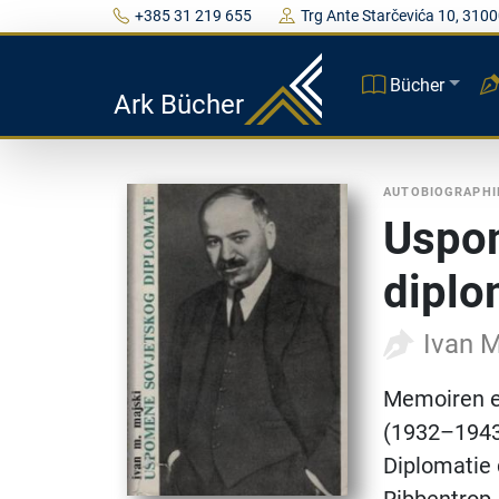
+385 31 219 655
Trg Ante Starčevića 10, 3100
Bücher
Ark Bücher
AUTOBIOGRAPHI
Uspo
diplo
Ivan M
Memoiren ei
(1932–1943)
Diplomatie 