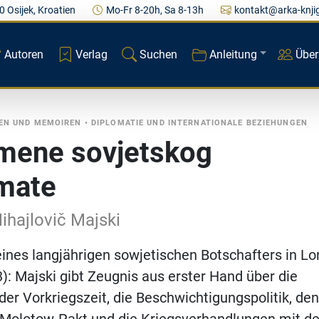
0 Osijek, Kroatien
Mo-Fr 8-20h, Sa 8-13h
kontakt@arka-knji
Autoren
Verlag
Suchen
Anleitung
Über
EN UND MEMOIREN
•
DIPLOMATIE UND INTERNATIONALE BEZIEHUNGEN
mene sovjetskog
mate
ihajlovič Majski
nes langjährigen sowjetischen Botschafters in L
: Majski gibt Zeugnis aus erster Hand über die
der Vorkriegszeit, die Beschwichtigungspolitik, de