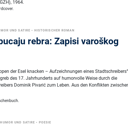
 (GZH)
,
1964.
rdcover.
MOR UND SATIRE
•
HISTORISCHER ROMAN
ucaju rebra: Zapisi varoškog
ppen der Esel knacken – Aufzeichnungen eines Stadtschreibers
greb des 17. Jahrhunderts auf humorvolle Weise durch die
eibers Dominik Pivarić zum Leben. Aus den Konflikten zwische
schenbuch.
•
HUMOR UND SATIRE
•
POESIE