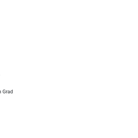
“
n Grad