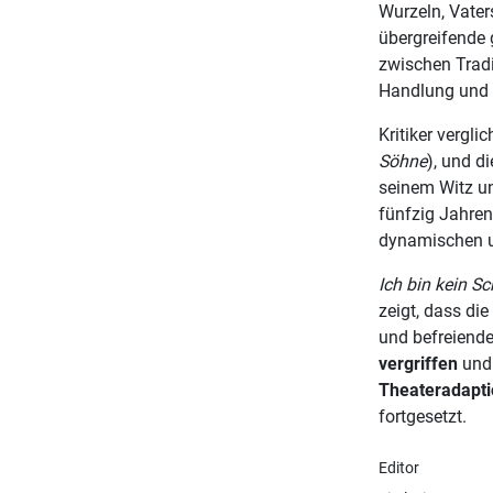
Wurzeln, Vaters
übergreifende 
zwischen Trad
Handlung und 
Kritiker vergl
Söhne
), und d
seinem Witz u
fünfzig Jahren
dynamischen un
Ich bin kein S
zeigt, dass di
und befreiend
vergriffen
und 
Theateradapt
fortgesetzt.
Editor