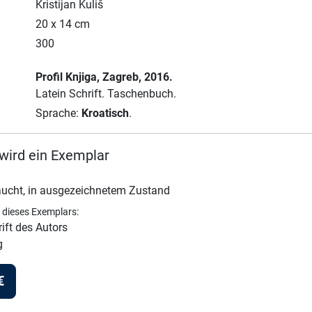
Kristijan Kuliš
20 x 14 cm
300
Profil Knjiga
, Zagreb
, 2016.
Latein Schrift.
Taschenbuch.
Sprache:
Kroatisch
.
wird ein Exemplar
ucht, in ausgezeichnetem Zustand
 dieses Exemplars:
ift des Autors
g
€