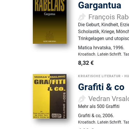
Gargantua
François Rab
Die Geburt, Kindheit, Er
Scholastik, Kriege, Mön
Trinkgelagen und utopisc
Matica hrvatska
,
1996.
Kroatisch.
Latein Schrift.
Ta
8,32
€
KROATISCHE LITERATUR
•
HU
Grafiti & co
Vedran Vrsal
Mehr als 500 Graffiti
Grafiti & co
,
2006.
Kroatisch.
Latein Schrift.
Ta