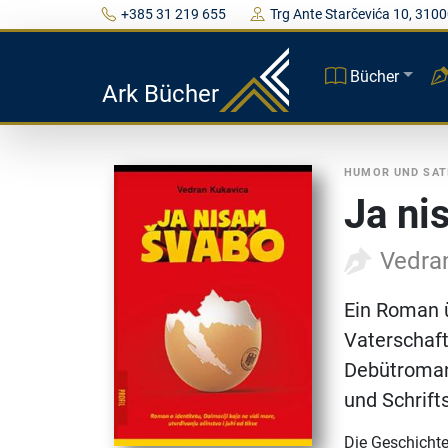
+385 31 219 655
Trg Ante Starčevića 10, 3100
Bücher
Ark Bücher
HUMOR UND SAT
Ja ni
Vedra
Ein Roman ü
Vaterschaft
Debütroman
und Schrift
Die Geschicht