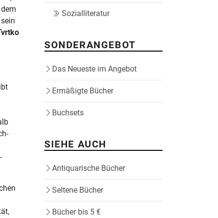
h dem
Sozialliteratur
 sein
Tvrtko
SONDERANGEBOT
m
.
Das Neueste im Angebot
ibt
Ermäßigte Bücher
r
Buchsets
alb
ch-
SIEHE AUCH
-
Antiquarische Bücher
echen
Seltene Bücher
ät,
Bücher bis 5 €