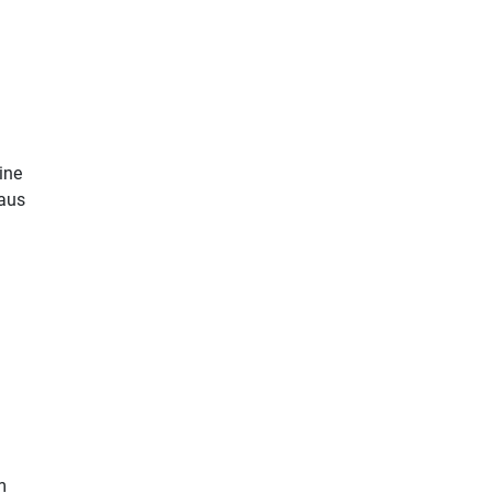
ine
 aus
m