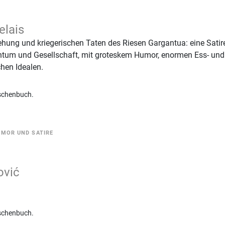
elais
ziehung und kriegerischen Taten des Riesen Gargantua: eine Satir
chtum und Gesellschaft, mit groteskem Humor, enormen Ess- und
hen Idealen.
schenbuch.
MOR UND SATIRE
ović
schenbuch.