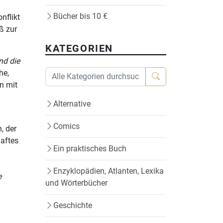
Bücher bis 10 €
nflikt
ß zur
KATEGORIEN
und die
he,
n mit
Alternative
Comics
, der
haftes
Ein praktisches Buch
Enzyklopädien, Atlanten, Lexika
e
und Wörterbücher
Geschichte