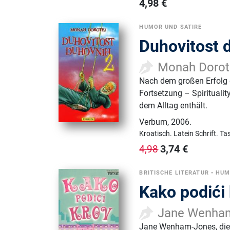
4,98
€
HUMOR UND SATIRE
Duhovitost 
Monah Dorot
Nach dem großen Erfolg de
Fortsetzung – Spiritualit
dem Alltag enthält.
Verbum
,
2006.
Kroatisch.
Latein Schrift.
Ta
3,74
€
4,98
BRITISCHE LITERATUR
•
HUM
Kako podići
Jane Wenha
Jane Wenham-Jones, die b