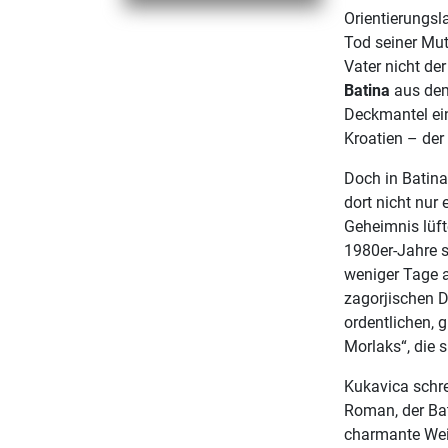
Orientierungs
Tod seiner Mutt
Vater nicht de
Batina
aus dem
Deckmantel ein
Kroatien – de
Doch in Batina
dort nicht nur
Geheimnis lüft
1980er-Jahre s
weniger Tage a
zagorjischen D
ordentlichen, 
Morlaks“, die 
Kukavica schre
Roman, der Bat
charmante Weis