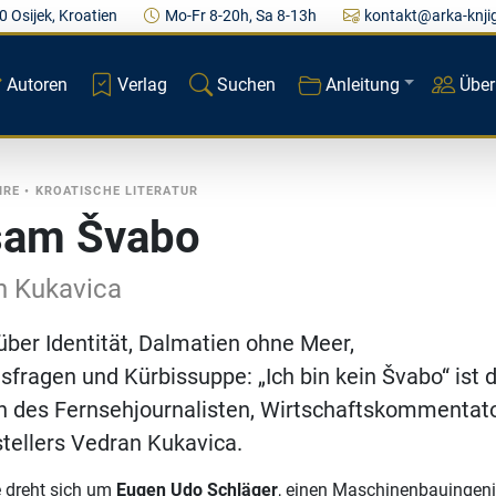
0 Osijek, Kroatien
Mo-Fr 8-20h, Sa 8-13h
kontakt@arka-knji
Autoren
Verlag
Suchen
Anleitung
Über
IRE
•
KROATISCHE LITERATUR
sam Švabo
n Kukavica
ber Identität, Dalmatien ohne Meer,
sfragen und Kürbissuppe: „Ich bin kein Švabo“ ist 
 des Fernsehjournalisten, Wirtschaftskommentat
stellers Vedran Kukavica.
e dreht sich um
Eugen Udo Schläger
, einen Maschinenbauingeni