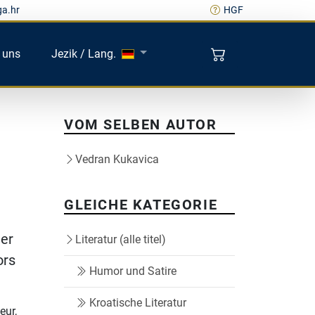
ga.hr
HGF
 uns
Jezik / Lang.
VOM SELBEN AUTOR
Vedran Kukavica
GLEICHE KATEGORIE
der
Literatur (alle titel)
ors
Humor und Satire
Kroatische Literatur
eur,