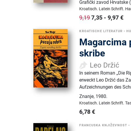
Grafički zavod Hrvatske
Kroatisch.
Latein Schrift.
Ha
7,35
-
9,97
€
9,19
KROATISCHE LITERATUR
•
HU
Magarcima p
skribe
Leo Držić
In seinem Roman „Die Ri
erweckt Leo Držić das Za
Aufzeichnungen des Schr
Znanje
,
1980.
Kroatisch.
Latein Schrift.
Ta
6,78
€
FRANCUSKA KNJIŽEVNOST