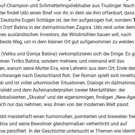
lauf-Champion und Schmetterlingsliebhaber aus Trudinger. Nac
er findet Udo einen Brief von ihr, in dem sie ihm offenbart, dass
r Deutsche Eugen Schläger ist, der ihn aufgezogen hat, sondern
 Dorf Batina in der dalmatinischen Zagora. Udo reist unter de
es ausländischen Investors, der Windmühlen bauen will, nach
r beste Weg, um in dem kleinen Ort gut aufgenommen zu werden
 (Velika und Gornja Batina) verkomplizieren sich die Dinge: Es g
 einen Tvrtko Batina, sondern mehrere, und niemand will das
en, warum seine Mutter Eva, eine Lehrerin aus dem Ort, Ende de
chwanger nach Deutschland floh. Der Roman spielt sich innerh
b und ist voller urkomischer Situationen, Dialoge im dalmatinis
ialekt und dem Aufeinanderprallen zweier Mentalitäten: der
globalisierten „Skvaba“ und der eigensinnigen, findigen „New-Age
sich nur das nehmen, was ihnen von der modernen Welt passt.
ibt meisterhaft einen humorvollen, pointierten und bisweilen fr
ina und seine Bewohner gleichermaßen verherrlicht und auf
e persifliert. In der Geschichte untersucht er Themen wie Identit