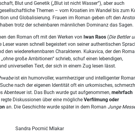
chaft, Blut und Genetik („Blut ist nicht Wasser“), aber auch
gesellschaftliche Themen – vom Kroatien im Wandel bis zum Ko
ition und Globalisierung. Frauen im Roman geben oft den Ansto
haben trotz der scheinbaren männlichen Dominanz das Sagen.
ichen den Roman oft mit den Werken von
Iwan Raos
(
Die Bettler 
ie Leser waren schnell begeistert von seiner authentischen Sprac
nd den wiedererkennbaren Charakteren. Kukavica, der den Roma
 „ohne große Ambitionen“ schrieb, schuf einen lebendigen,
d universellen Text, der sich in einem Zug lesen lässt.
chwabe
ist ein humorvoller, warmherziger und intelligenter Roman
e Suche nach der eigenen Identität oft ein urkomisches, schmerz
es Abenteuer ist. Das Buch wurde gut aufgenommen,
mehrfach
regte Diskussionen über eine mögliche
Verfilmung oder
ion
an. Die Geschichte wurde später in dem Roman
Junge Mess
Sandra Pocrnić Mlakar