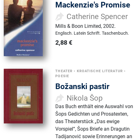
Mackenzie's Promise
Catherine Spencer
Mills & Boon Limited
,
2002.
Englisch.
Latein Schrift.
Taschenbuch.
2,88
€
THEATER
•
KROATISCHE LITERATUR
•
POESIE
Božanski pastir
Nikola Šop
Das Buch enthält eine Auswahl von
Šops Gedichten und Prosatexten,
das Theaterstück „Das ewige
Vorspiel“, Šops Briefe an Dragutin
Tadijanović sowie Erinnerungen an