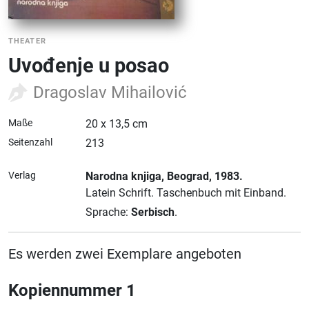
THEATER
Uvođenje u posao
Dragoslav Mihailović
Maße
20 x 13,5 cm
Seitenzahl
213
Verlag
Narodna knjiga
, Beograd
, 1983.
Latein Schrift.
Taschenbuch mit Einband.
Sprache:
Serbisch
.
Es werden zwei Exemplare angeboten
Kopiennummer 1