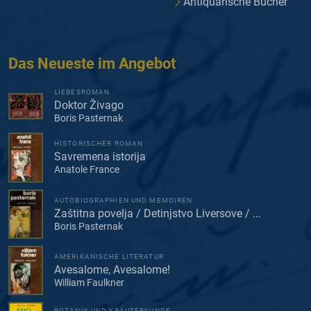
Antiquarische Bücher
Das Neueste im Angebot
LIEBESROMAN
Doktor Živago
Boris Pasternak
HISTORISCHER ROMAN
Savremena istorija
Anatole France
AUTOBIOGRAPHIEN UND MEMOIREN
Zaštitna povelja / Detinjstvo Liversove / ...
Boris Pasternak
AMERIKANISCHE LITERATUR
Avesalome, Avesalome!
William Faulkner
BOTANIK UND KRÄUTERKUNDE