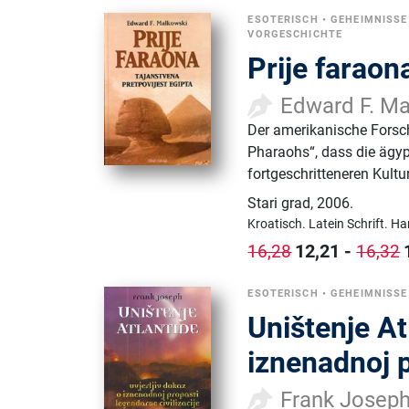
ESOTERISCH
•
GEHEIMNISSE
VORGESCHICHTE
Prije faraon
Edward F. M
Der amerikanische Forsc
Pharaohs“, dass die ägypt
fortgeschritteneren Kultu
Stari grad
,
2006.
Kroatisch.
Latein Schrift.
Ha
12,21
-
16,28
16,32
ESOTERISCH
•
GEHEIMNISSE
Uništenje At
iznenadnoj p
Frank Josep