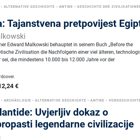
•
ALTERNATIVE GESCHICHTE
•
ANTIKE
•
GESCHICHTE DER ZIVILISATIONE
a: Tajanstvena pretpovijest Egip
alkowski
her Edward Malkowski behauptet in seinem Buch „Before the
ische Zivilisation die Nachfolgerin einer viel älteren, technolog
r sei, die mindestens 10.000 bis 12.000 Jahre vor der
rdcover.
12,24
€
•
ARCHÄOLOGIE
•
ALTERNATIVE GESCHICHTE
•
ANTIKE
•
VORGESCHICHT
lantide: Uvjerljiv dokaz o
ropasti legendarne civilizacije
h