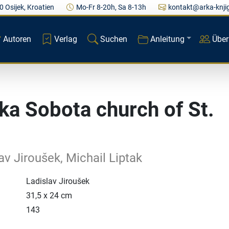
0 Osijek, Kroatien
Mo-Fr 8-20h, Sa 8-13h
kontakt@arka-knji
Autoren
Verlag
Suchen
Anleitung
Über
ka Sobota church of St.
av Jiroušek, Michail Liptak
Ladislav Jiroušek
31,5 x 24 cm
143