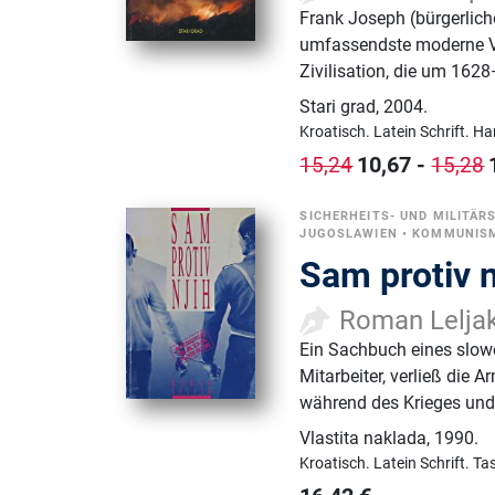
Frank Joseph (bürgerlich
umfassendste moderne Ver
Zivilisation, die um 1628
Stari grad
,
2004.
Kroatisch.
Latein Schrift.
Ha
10,67
-
15,24
15,28
SICHERHEITS- UND MILITÄR
JUGOSLAWIEN
•
KOMMUNISM
Sam protiv n
Roman Lelja
Ein Sachbuch eines slowe
Mitarbeiter, verließ die
während des Krieges und 
Vlastita naklada
,
1990.
Kroatisch.
Latein Schrift.
Ta