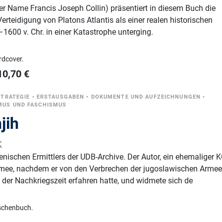
er Name Francis Joseph Collin) präsentiert in diesem Buch die
teidigung von Platons Atlantis als einer realen historischen
–1600 v. Chr. in einer Katastrophe unterging.
rdcover.
10,70
€
STRATEGIE
•
ERSTAUSGABEN
•
DOKUMENTE UND AUFZEICHNUNGEN
•
US UND FASCHISMUS
jih
k
nischen Ermittlers der UDB-Archive. Der Autor, ein ehemaliger 
 Armee, nachdem er von den Verbrechen der jugoslawischen Arme
der Nachkriegszeit erfahren hatte, und widmete sich de
schenbuch.