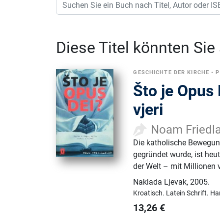
Diese Titel könnten Sie
GESCHICHTE DER KIRCHE
•
P
Što je Opus 
vjeri
Noam Friedl
Die katholische Bewegung
gegründet wurde, ist heut
der Welt – mit Millionen
Naklada Ljevak
,
2005.
Kroatisch.
Latein Schrift.
Ha
13,26
€