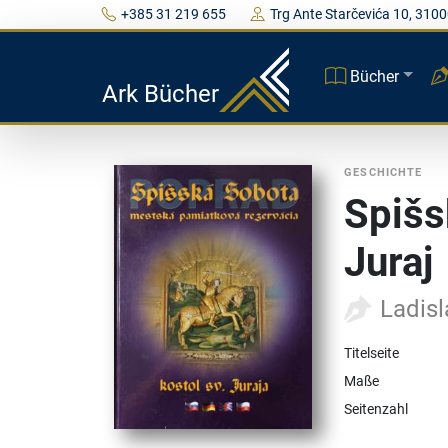
+385 31 219 655
Trg Ante Starčevića 10, 3100
Bücher
Ark Bücher
GESCHICHTE
Spišs
Juraj
Ladisl
Titelseite
Maße
Seitenzahl