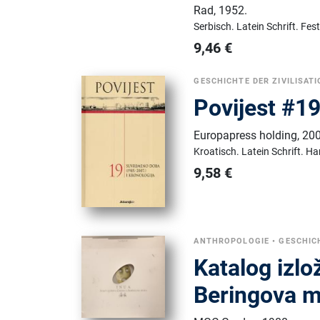
Rad
,
1952.
Serbisch.
Latein Schrift.
Fes
9,46
€
GESCHICHTE DER ZIVILISAT
Povijest #1
Europapress holding
,
200
Kroatisch.
Latein Schrift.
Ha
9,58
€
ANTHROPOLOGIE
•
GESCHICH
Katalog izlo
Beringova 