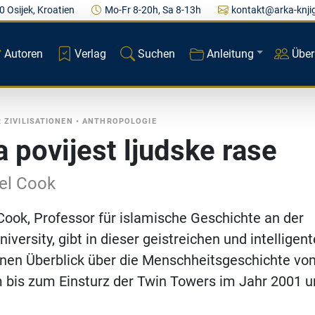
0 Osijek, Kroatien
Mo-Fr 8-20h, Sa 8-13h
kontakt@arka-knji
Autoren
Verlag
Suchen
Anleitung
Über
 ZIVILISATIONEN
•
ANTHROPOLOGIE
a povijest ljudske rase
el Cook
Cook, Professor für islamische Geschichte an der
iversity, gibt in dieser geistreichen und intelligen
inen Überblick über die Menschheitsgeschichte vo
 bis zum Einsturz der Twin Towers im Jahr 2001 