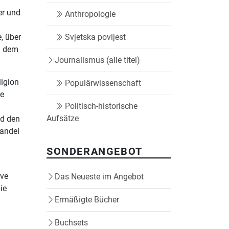
er und
Anthropologie
, über
Svjetska povijest
d dem
Journalismus (alle titel)
ligion
Populärwissenschaft
he
Politisch-historische
Aufsätze
nd den
Handel
SONDERANGEBOT
ive
Das Neueste im Angebot
ie
Ermäßigte Bücher
Buchsets