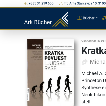
+385 31 219 655
Trg Ante Starčevića 10, 3100
Bücher
Ark Bücher
GESCHICHTE DER
Kratk
Micha
Michael A. 
Princeton Un
Synthese e
Neolithikum
stell