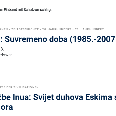
ter Einband mit Schutzumschlag.
IONEN
•
ZEITGESCHICHTE
•
20. JAHRHUNDERT
•
21. JAHRHUNDERT
9: Suvremeno doba (1985.-2007
8.
rdcover.
TE DER ZIVILISATIONEN
žbe Inua: Svijet duhova Eskima 
mora