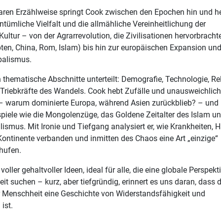
nearen Erzählweise springt Cook zwischen den Epochen hin und h
entümliche Vielfalt und die allmähliche Vereinheitlichung der
ultur – von der Agrarrevolution, die Zivilisationen hervorbrachte
ten, China, Rom, Islam) bis hin zur europäischen Expansion un
balismus.
n thematische Abschnitte unterteilt: Demografie, Technologie, Re
s Triebkräfte des Wandels. Cook hebt Zufälle und unausweichlic
 – warum dominierte Europa, während Asien zurückblieb? – und
piele wie die Mongolenzüge, das Goldene Zeitalter des Islam u
alismus. Mit Ironie und Tiefgang analysiert er, wie Krankheiten, 
Kontinente verbanden und inmitten des Chaos eine Art „einzige“
hufen.
 voller gehaltvoller Ideen, ideal für alle, die eine globale Perspekt
it suchen – kurz, aber tiefgründig, erinnert es uns daran, dass d
r Menschheit eine Geschichte von Widerstandsfähigkeit und
ist.