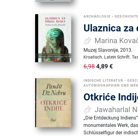
ARCHÄOLOGIE
•
GESCHICHTE
Ulaznica za 
Marina Kova
Muzej Slavonije
,
2013.
Kroatisch.
Latein Schrift.
Ta
4,89
€
6,98
INDISCHE LITERATUR
•
GESC
AUTOBIOGRAPHIEN UND ME
Otkriće Indij
Jawaharlal N
„Die Entdeckung Indiens“
monumentales Werk, das d
Schlüsselfigur der indis