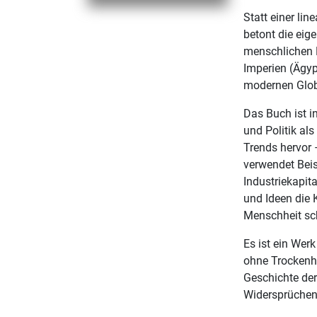
Statt einer li
betont die eig
menschlichen K
Imperien (Ägyp
modernen Glo
Das Buch ist i
und Politik al
Trends hervor
verwendet Beis
Industriekapit
und Ideen die 
Menschheit sc
Es ist ein Werk
ohne Trockenhe
Geschichte de
Widersprüchen 