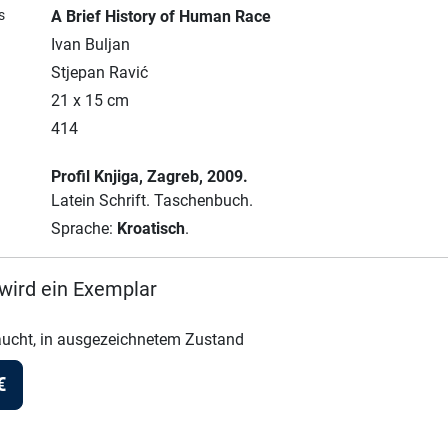
s
A Brief History of Human Race
Ivan Buljan
Stjepan Ravić
21 x 15 cm
414
Profil Knjiga
, Zagreb
, 2009.
Latein Schrift.
Taschenbuch.
Sprache:
Kroatisch
.
wird ein Exemplar
ucht, in ausgezeichnetem Zustand
€