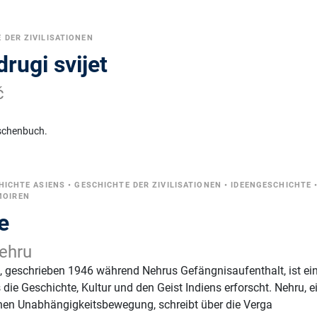
 DER ZIVILISATIONEN
drugi svijet
č
schenbuch.
HICHTE ASIENS
•
GESCHICHTE DER ZIVILISATIONEN
•
IDEENGESCHICHTE
MOIREN
e
ehru
, geschrieben 1946 während Nehrus Gefängnisaufenthalt, ist ei
ie Geschichte, Kultur und den Geist Indiens erforscht. Nehru, e
chen Unabhängigkeitsbewegung, schreibt über die Verga