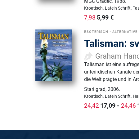
MGC Gradec
,
1988.
Kroatisch.
Latein Schrift.
Ta
5,99
€
7,98
ESOTERISCH
•
ALTERNATIVE
Talisman: sv
Graham Hanc
Talisman ist eine aufreg
unterirdischen Kanäle de
die Welt prägte und in A
Stari grad
,
2006.
Kroatisch.
Latein Schrift.
Ha
17,09
-
24,42
24,46