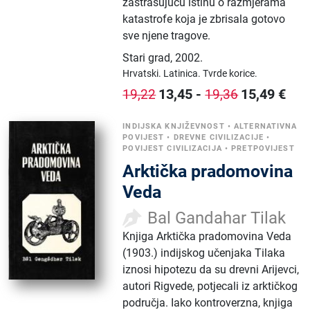
zastrašujuću istinu o razmjerama
katastrofe koja je zbrisala gotovo
sve njene tragove.
Stari grad
,
2002.
Hrvatski.
Latinica.
Tvrde korice.
13,45
-
15,49
€
19,22
19,36
INDIJSKA KNJIŽEVNOST
•
ALTERNATIVNA
POVIJEST
•
DREVNE CIVILIZACIJE
•
POVIJEST CIVILIZACIJA
•
PRETPOVIJEST
Arktička pradomovina
Veda
Bal Gandahar Tilak
Knjiga Arktička pradomovina Veda
(1903.) indijskog učenjaka Tilaka
iznosi hipotezu da su drevni Arijevci,
autori Rigvede, potjecali iz arktičkog
područja. Iako kontroverzna, knjiga