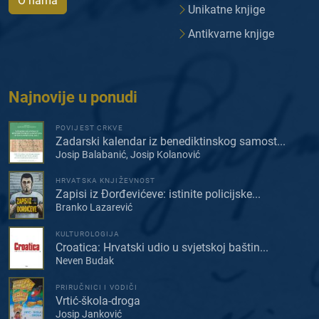
O nama
Unikatne knjige
Antikvarne knjige
Najnovije u ponudi
POVIJEST CRKVE
Zadarski kalendar iz benediktinskog samost...
Josip Balabanić, Josip Kolanović
HRVATSKA KNJIŽEVNOST
Zapisi iz Đorđevićeve: istinite policijske...
Branko Lazarević
KULTUROLOGIJA
Croatica: Hrvatski udio u svjetskoj baštin...
Neven Budak
PRIRUČNICI I VODIČI
Vrtić-škola-droga
Josip Janković