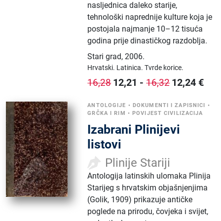
nasljednica daleko starije,
tehnološki naprednije kulture koja je
postojala najmanje 10–12 tisuća
godina prije dinastičkog razdoblja.
Stari grad
,
2006.
Hrvatski.
Latinica.
Tvrde korice.
12,21
-
12,24
€
16,28
16,32
ANTOLOGIJE
•
DOKUMENTI I ZAPISNICI
•
GRČKA I RIM
•
POVIJEST CIVILIZACIJA
Izabrani Plinijevi
listovi
Plinije Stariji
Antologija latinskih ulomaka Plinija
Starijeg s hrvatskim objašnjenjima
(Golik, 1909) prikazuje antičke
poglede na prirodu, čovjeka i svijet,