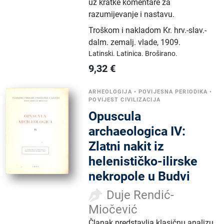
uz kratke komentare za
razumijevanje i nastavu.
Troškom i nakladom Kr. hrv.-slav.-
dalm. zemalj. vlade
,
1909.
Latinski.
Latinica.
Broširano.
9,32
€
ARHEOLOGIJA
•
POVIJESNA PERIODIKA
•
POVIJEST CIVILIZACIJA
Opuscula
archaeologica IV:
Zlatni nakit iz
helenističko-ilirske
nekropole u Budvi
Duje Rendić-
Miočević
Članak predstavlja klasičnu analizu