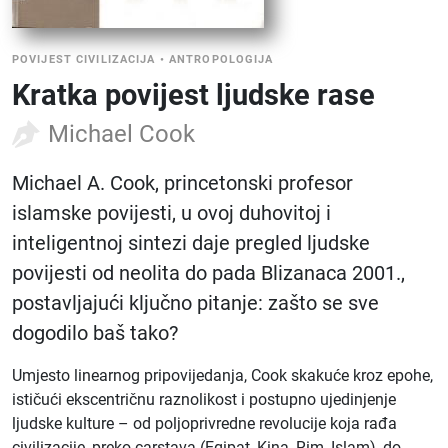
POVIJEST CIVILIZACIJA
•
ANTROPOLOGIJA
Kratka povijest ljudske rase
Michael Cook
Michael A. Cook, princetonski profesor
islamske povijesti, u ovoj duhovitoj i
inteligentnoj sintezi daje pregled ljudske
povijesti od neolita do pada Blizanaca 2001.,
postavljajući ključno pitanje: zašto se sve
dogodilo baš tako?
Umjesto linearnog pripovijedanja, Cook skakuće kroz epohe,
ističući ekscentričnu raznolikost i postupno ujedinjenje
ljudske kulture – od poljoprivredne revolucije koja rađa
civilizacije, preko carstava (Egipat, Kina, Rim, Islam), do