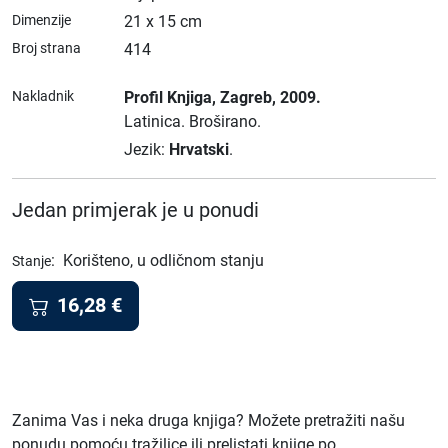
Dimenzije
21 x 15 cm
Broj strana
414
Nakladnik
Profil Knjiga
, Zagreb
, 2009.
Latinica.
Broširano.
Jezik:
Hrvatski
.
Jedan primjerak je u ponudi
:
Korišteno, u odličnom stanju
Stanje
16,28
€
Zanima Vas i neka druga knjiga? Možete pretražiti našu
ponudu pomoću tražilice ili prelistati knjige po