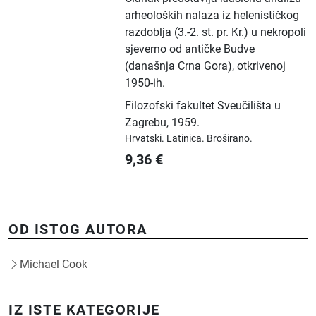
arheoloških nalaza iz helenističkog
razdoblja (3.-2. st. pr. Kr.) u nekropoli
sjeverno od antičke Budve
(današnja Crna Gora), otkrivenoj
1950-ih.
Filozofski fakultet Sveučilišta u
Zagrebu
,
1959.
Hrvatski.
Latinica.
Broširano.
9,36
€
OD ISTOG AUTORA
Michael Cook
IZ ISTE KATEGORIJE