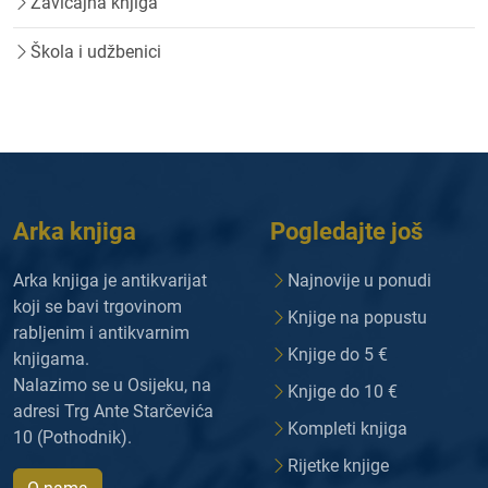
Zavičajna knjiga
Škola i udžbenici
Arka knjiga
Pogledajte još
Arka knjiga je antikvarijat
Najnovije u ponudi
koji se bavi trgovinom
Knjige na popustu
rabljenim i antikvarnim
Knjige do 5 €
knjigama.
Nalazimo se u Osijeku, na
Knjige do 10 €
adresi Trg Ante Starčevića
Kompleti knjiga
10 (Pothodnik).
Rijetke knjige