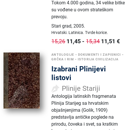
Tokom 4.000 godina, 34 velike bitke
su vođene u ovom strateškom
prevoju.
Stari grad
,
2005.
Hrvatski.
Latinica.
Tvrde korice.
11,45
-
11,51
€
15,26
15,34
ANTOLOGIJE
•
DOKUMENTI I ZAPISNICI
•
GRČKA I RIM
•
ISTORIJA CIVILIZACIJA
Izabrani Plinijevi
listovi
Plinije Stariji
Antologija latinskih fragmenata
Plinija Starijeg sa hrvatskim
objašnjenjima (Golik, 1909)
predstavlja antičke poglede na
prirodu, čoveka i svet, sa kratkim