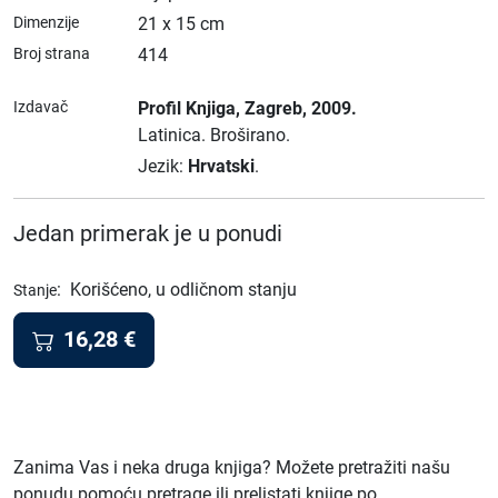
Dimenzije
21 x 15 cm
Broj strana
414
Izdavač
Profil Knjiga
, Zagreb
, 2009.
Latinica.
Broširano.
Jezik:
Hrvatski
.
Jedan primerak je u ponudi
:
Korišćeno, u odličnom stanju
Stanje
16,28
€
Zanima Vas i neka druga knjiga? Možete pretražiti našu
ponudu pomoću pretrage ili prelistati knjige po