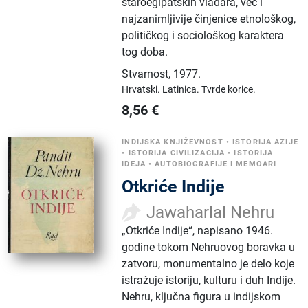
staroegipatskih vladara, već i
najzanimljivije činjenice etnološkog,
političkog i sociološkog karaktera
tog doba.
Stvarnost
,
1977.
Hrvatski.
Latinica.
Tvrde korice.
8,56
€
INDIJSKA KNJIŽEVNOST
•
ISTORIJA AZIJE
•
ISTORIJA CIVILIZACIJA
•
ISTORIJA
IDEJA
•
AUTOBIOGRAFIJE I MEMOARI
Otkriće Indije
Jawaharlal Nehru
„Otkriće Indije“, napisano 1946.
godine tokom Nehruovog boravka u
zatvoru, monumentalno je delo koje
istražuje istoriju, kulturu i duh Indije.
Nehru, ključna figura u indijskom