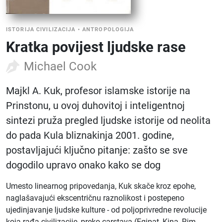
ISTORIJA CIVILIZACIJA
•
ANTROPOLOGIJA
Kratka povijest ljudske rase
Michael Cook
Majkl A. Kuk, profesor islamske istorije na
Prinstonu, u ovoj duhovitoj i inteligentnoj
sintezi pruža pregled ljudske istorije od neolita
do pada Kula bliznakinja 2001. godine,
postavljajući ključno pitanje: zašto se sve
dogodilo upravo onako kako se dog
Umesto linearnog pripovedanja, Kuk skače kroz epohe,
naglašavajući ekscentričnu raznolikost i postepeno
ujedinjavanje ljudske kulture - od poljoprivredne revolucije
koja rađa civilizacije, preko carstava (Egipat, Kina, Rim,