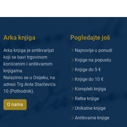
Arka knjiga
Pogledajte još
Arka knjiga je antikvarijat
Najnovije u ponudi
koji se bavi trgovinom
Knjige na popustu
korišćenim i antikvarnim
Knjige do 5 €
knjigama.
Nalazimo se u Osijeku, na
Knjige do 10 €
adresi Trg Ante Starčevića
Kompleti knjiga
10 (Pothodnik).
Retke knjige
O nama
Unikatne knjige
Antikvarne knjige