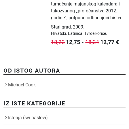
tumačenje majanskog kalendara i
takozvanog „proročanstva 2012.
godine“, potpuno odbacujući hister
Stari grad
,
2009.
Hrvatski.
Latinica.
Tvrde korice.
12,75
-
12,77
€
18,22
18,24
OD ISTOG AUTORA
Michael Cook
IZ ISTE KATEGORIJE
Istorija (svi naslovi)