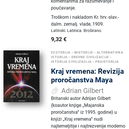
komentarima za razumevanje i
poučavanje.
Troškom i nakladom Kr. hrv.-slav.-
dalm. zemalj. vlade
,
1909.
Latinski.
Latinica.
Broširano.
9,32
€
EZOTERIJA
•
MISTERIJE
•
ALTERNATIVNA
ISTORIJA
•
DREVNE CIVILIZACIJE
•
ISTORIJA CIVILIZACIJA
•
PRAISTORIJA
Kraj vremena: Revizija
proročanstva Maya
Adrian Gilbert
Britanski autor Adrijan Gilbert
(koautor knjige „Majanska
proročanstva“ iz 1995. godine) u
knjizi „Kraj vremena“ nudi
najtemeljitije i najtrezvenije moderno