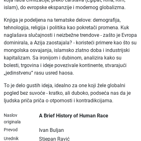
islam), do evropske ekspanzije i modernog globalizma.
Knjiga je podeljena na tematske delove: demografija,
tehnologija, religija i politika kao pokretači promena. Kuk
naglašava slučajnosti i neizbežne trendove - zašto je Evropa
dominirala, a Azija zaostajala? - koristeći primere kao što su
mongolska osvajanja, islamsko zlatno doba i industrijski
kapitalizam. Sa ironijom i dubinom, analizira kako su
bolesti, trgovina i ideje povezivale kontinente, stvarajući
„jedinstvenu“ rasu usred haosa.
To je delo gustih ideja, idealno za one koji žele globalni
pogled bez suvoće - kratko, ali duboko, podseća nas da je
ljudska priča priča o otpornosti i kontradikcijama.
Naslov
A Brief History of Human Race
originala
Prevod
Ivan Buljan
Urednik
Stjepan Ravić