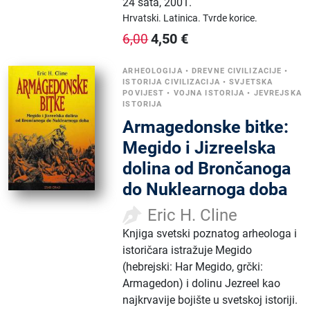
24 sata
,
2001.
Hrvatski.
Latinica.
Tvrde korice.
4,50
€
6,00
ARHEOLOGIJA
•
DREVNE CIVILIZACIJE
•
ISTORIJA CIVILIZACIJA
•
SVJETSKA
POVIJEST
•
VOJNA ISTORIJA
•
JEVREJSKA
ISTORIJA
Armagedonske bitke:
Megido i Jizreelska
dolina od Brončanoga
do Nuklearnoga doba
Eric H. Cline
Knjiga svetski poznatog arheologa i
istoričara istražuje Megido
(hebrejski: Har Megido, grčki:
Armagedon) i dolinu Jezreel kao
najkrvavije bojište u svetskoj istoriji.