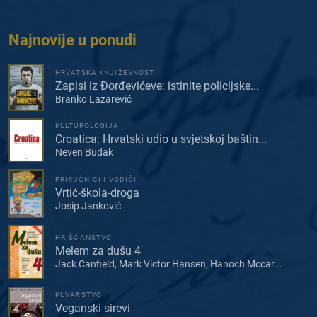
Najnovije u ponudi
HRVATSKA KNJIŽEVNOST
Zapisi iz Đorđevićeve: istinite policijske...
Branko Lazarević
KULTUROLOGIJA
Croatica: Hrvatski udio u svjetskoj baštin...
Neven Budak
PRIRUČNICI I VODIČI
Vrtić-škola-droga
Josip Janković
HRIŠĆANSTVO
Melem za dušu 4
Jack Canfield, Mark Victor Hansen, Hanoch Mccar...
KUVARSTVO
Veganski sirevi