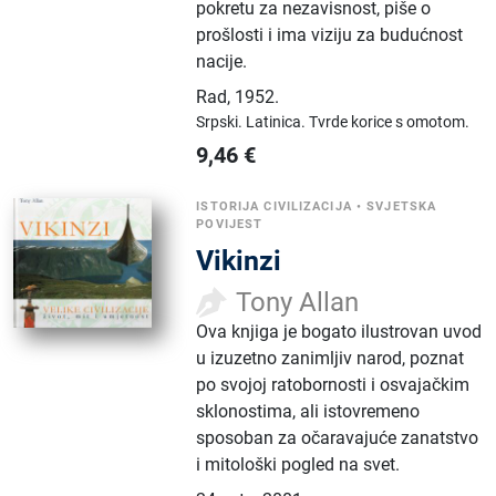
pokretu za nezavisnost, piše o
prošlosti i ima viziju za budućnost
nacije.
Rad
,
1952.
Srpski.
Latinica.
Tvrde korice s omotom.
9,46
€
ISTORIJA CIVILIZACIJA
•
SVJETSKA
POVIJEST
Vikinzi
Tony Allan
Ova knjiga je bogato ilustrovan uvod
u izuzetno zanimljiv narod, poznat
po svojoj ratobornosti i osvajačkim
sklonostima, ali istovremeno
sposoban za očaravajuće zanatstvo
i mitološki pogled na svet.