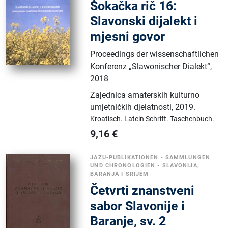
Šokačka rič 16:
Slavonski dijalekt i
mjesni govor
Proceedings der wissenschaftlichen
Konferenz „Slawonischer Dialekt“,
2018
Zajednica amaterskih kulturno
umjetničkih djelatnosti
,
2019.
Kroatisch.
Latein Schrift.
Taschenbuch.
9,16
€
JAZU-PUBLIKATIONEN
•
SAMMLUNGEN
UND CHRONOLOGIEN
•
SLAVONIJA,
BARANJA I SRIJEM
Četvrti znanstveni
sabor Slavonije i
Baranje, sv. 2