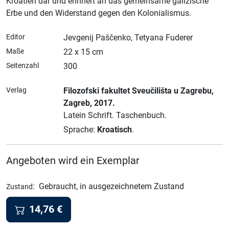
Kroatien dar und erinnert an das gemeinsame galizische
Erbe und den Widerstand gegen den Kolonialismus.
Editor
Jevgenij Paščenko, Tetyana Fuderer
Maße
22 x 15 cm
Seitenzahl
300
Verlag
Filozofski fakultet Sveučilišta u Zagrebu
,
Zagreb
, 2017.
Latein Schrift.
Taschenbuch.
Sprache:
Kroatisch
.
Angeboten wird ein Exemplar
:
Gebraucht, in ausgezeichnetem Zustand
Zustand
14,76
€