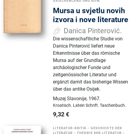
GRIECHENLAND UND ROM
Mursa u svjetlu novih
izvora i nove literature
Danica Pinterović.
Die wissenschaftliche Studie von
Danica Pinterović liefert neue
Erkenntnisse über das römische
Mursa auf der Grundlage
archäologischer Funde und
zeitgenössischer Literatur und
ergänzt damit das bisherige Wissen
über das antike Osijek.
Muzej Slavonije
,
1967.
Kroatisch.
Latein Schrift.
Taschenbuch.
9,32
€
LITERATUR-KRITIK
•
GESCHICHTE DER
LITERATUR
•
THEORIE DER LITERATUR
•