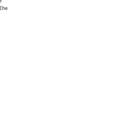
r
 Ehe