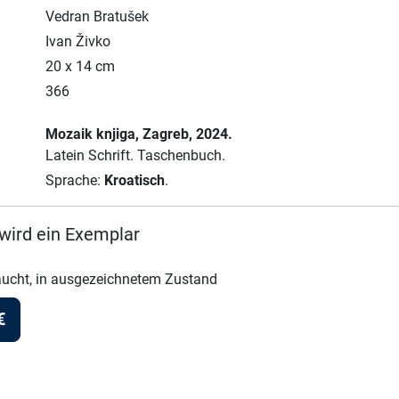
Vedran Bratušek
Ivan Živko
20 x 14 cm
366
Mozaik knjiga
, Zagreb
, 2024.
Latein Schrift.
Taschenbuch.
Sprache:
Kroatisch
.
wird ein Exemplar
ucht, in ausgezeichnetem Zustand
€