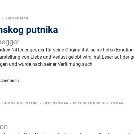
•
LIEBESROMAN
nskog putnika
negger
udrey Niffenegger, der für seine Originalität, seine tiefen Emotio
rstellung von Liebe und Verlust gelobt wird, hat Leser auf der 
ogen und wurde nach seiner Verfilmung auch
schenbuch.
•
HUMOR UND SATIRE
•
LIEBESROMAN
•
PSYCHOLOGISCHER ROMAN
eon