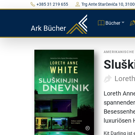
+385 31 219 655
Trg Ante Starčevića 10, 3100
Bücher
Ark Bücher
AMERIKANISCHE
Slušk
Loret
Loreth Anne
spannender 
Besessenhei
luxuriösen 
Kit Darling is