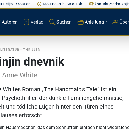
0 Osijek, Kroatien
Mo-Fr 8-20h, Sa 8-13h
kontakt@arka-knji
Autoren
Verlag
Suchen
Anleitung
Über
 LITERATUR
•
THRILLER
injin dnevnik
h Anne White
 Whites Roman „The Handmaid's Tale“ ist ein
Psychothriller, der dunkle Familiengeheimnisse,
t und tödliche Lügen hinter den Türen eines
Hauses erforscht.
t ein Hausmädchen, das dem Schnüffeln einfach nicht widersteh