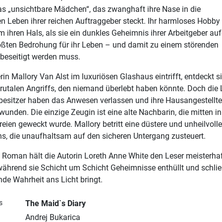
das „unsichtbare Mädchen“, das zwanghaft ihre Nase in die
n Leben ihrer reichen Auftraggeber steckt. Ihr harmloses Hobby
m ihren Hals, als sie ein dunkles Geheimnis ihrer Arbeitgeber auf
rößten Bedrohung für ihr Leben – und damit zu einem störenden
 beseitigt werden muss.
erin Mallory Van Alst im luxuriösen Glashaus eintrifft, entdeckt s
rutalen Angriffs, den niemand überlebt haben könnte. Doch die 
sbesitzer haben das Anwesen verlassen und ihre Hausangestellte 
wunden. Die einzige Zeugin ist eine alte Nachbarin, die mitten in
eien geweckt wurde. Mallory betritt eine düstere und unheilvolle
s, die unaufhaltsam auf den sicheren Untergang zusteuert.
 Roman hält die Autorin Loreth Anne White den Leser meisterhaf
ährend sie Schicht um Schicht Geheimnisse enthüllt und schlie
nde Wahrheit ans Licht bringt.
s
The Maid`s Diary
Andrej Bukarica