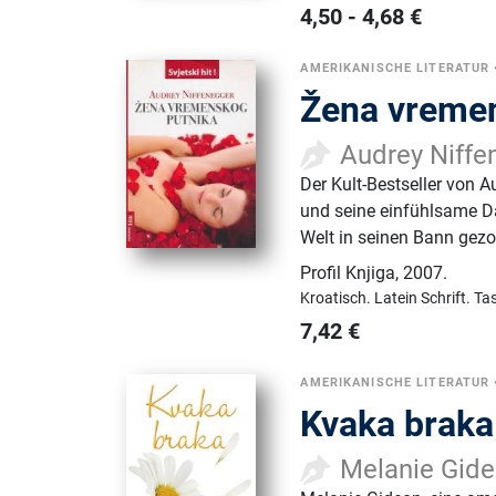
4,50
-
4,68
€
AMERIKANISCHE LITERATUR
Žena vreme
Audrey Niffe
Der Kult-Bestseller von A
und seine einfühlsame Da
Welt in seinen Bann gez
Profil Knjiga
,
2007.
Kroatisch.
Latein Schrift.
Ta
7,42
€
AMERIKANISCHE LITERATUR
Kvaka braka
Melanie Gid