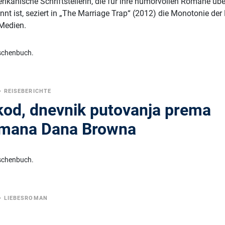
rikanische Schriftstellerin, die für ihre humorvollen Romane übe
t ist, seziert in „The Marriage Trap“ (2012) die Monotonie der
 Medien.
schenbuch.
•
REISEBERICHTE
 kod, dnevnik putovanja prema
omana Dana Browna
schenbuch.
•
LIEBESROMAN