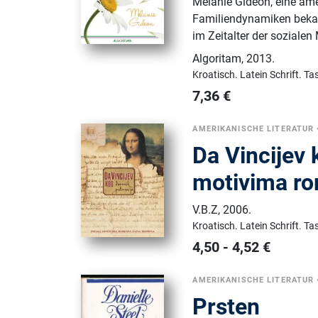
Melanie Gideon, eine ame
Familiendynamiken bekann
im Zeitalter der sozialen
Algoritam
,
2013.
Kroatisch.
Latein Schrift.
Ta
7,36
€
AMERIKANISCHE LITERATUR
Da Vincijev
motivima r
V.B.Z
,
2006.
Kroatisch.
Latein Schrift.
Ta
4,50
-
4,52
€
AMERIKANISCHE LITERATUR
Prsten