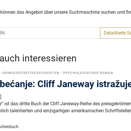
Sie können das Angebot über unsere Suchmaschine suchen und fi
Detaillierte 
 auch interessieren
•
KRIMIS/DETEKTIVGESCHICHTEN
•
PSYCHOLOGISCHER ROMAN
bećanje: Cliff Janeway istražuj
g
e“ ist das dritte Buch der Cliff-Janeway-Reihe des preisgekrönte
ich talentierten und einzigartigen amerikanischen Schriftsteller
schenbuch.