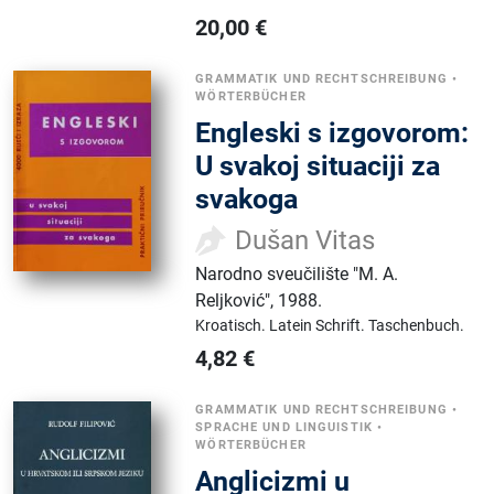
20,00
€
GRAMMATIK UND RECHTSCHREIBUNG
•
WÖRTERBÜCHER
Engleski s izgovorom:
U svakoj situaciji za
svakoga
Dušan Vitas
Narodno sveučilište "M. A.
Reljković"
,
1988.
Kroatisch.
Latein Schrift.
Taschenbuch.
4,82
€
GRAMMATIK UND RECHTSCHREIBUNG
•
SPRACHE UND LINGUISTIK
•
WÖRTERBÜCHER
Anglicizmi u