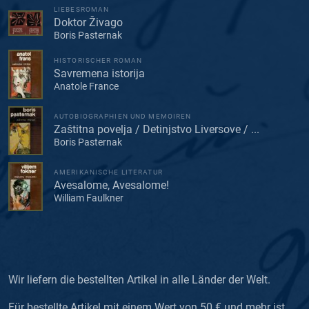
LIEBESROMAN
Doktor Živago
Boris Pasternak
HISTORISCHER ROMAN
Savremena istorija
Anatole France
AUTOBIOGRAPHIEN UND MEMOIREN
Zaštitna povelja / Detinjstvo Liversove / ...
Boris Pasternak
AMERIKANISCHE LITERATUR
Avesalome, Avesalome!
William Faulkner
Wir liefern die bestellten Artikel in alle Länder der Welt.
Für bestellte Artikel mit einem Wert von 50 € und mehr ist