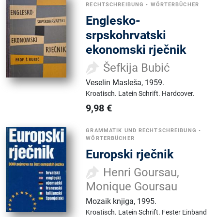
RECHTSCHREIBUNG
•
WÖRTERBÜCHER
Englesko-
srpskohrvatski
ekonomski rječnik
Šefkija Bubić
Veselin Masleša
,
1959.
Kroatisch.
Latein Schrift.
Hardcover.
9,98
€
GRAMMATIK UND RECHTSCHREIBUNG
•
WÖRTERBÜCHER
Europski rječnik
Henri Goursau,
Monique Goursau
Mozaik knjiga
,
1995.
Kroatisch.
Latein Schrift.
Fester Einband