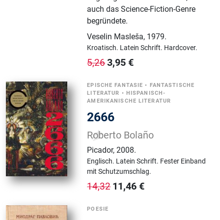
auch das Science-Fiction-Genre
begründete.
Veselin Masleša
,
1979.
Kroatisch.
Latein Schrift.
Hardcover.
3,95
€
5,26
EPISCHE FANTASIE
•
FANTASTISCHE
LITERATUR
•
HISPANISCH-
AMERIKANISCHE LITERATUR
2666
Roberto Bolaño
Picador
,
2008.
Englisch.
Latein Schrift.
Fester Einband
mit Schutzumschlag.
11,46
€
14,32
POESIE