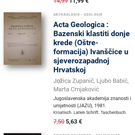
11,99
€
14,99
ARCHÄOLOGIE
•
GEOLOGIE
Acta Geologica :
Bazenski klastiti donje
krede (Oštre-
formacija) Ivanščice u
sjeverozapadnoj
Hrvatskoj
Jožica Zupanič, Ljubo Babić,
Marta Crnjaković
Jugoslavenska akademija znanosti i
umjetnosti (JAZU)
,
1981.
Kroatisch.
Latein Schrift.
Taschenbuch.
5,63
€
7,50