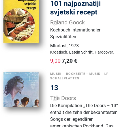
101 najpoznatiji
svjetski recept
Roland Goock
Kochbuch internationaler
Spezialitäten
Mladost
,
1973.
Kroatisch.
Latein Schrift.
Hardcover.
7,20
€
9,00
MUSIK – ROCKSEITE
•
MUSIK - LP-
SCHALLPLATTEN
13
The Doors
Die Kompilation „The Doors – 13“
enthält dreizehn der bekanntesten
Songs der legendären
amerikanischen Rockband. Das