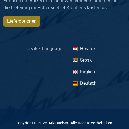
Für bestellte Artikel mit einem Wert von 50 € und mehr ist
die Lieferung im Hoheitsgebiet Kroatiens kostenlos.
Lieferoptionen
Jezik / Language:
Hrvatski
Srpski
English
Deutsch
Copyright ©
2026
Ark Bücher
.
Alle Rechte vorbehalten
.