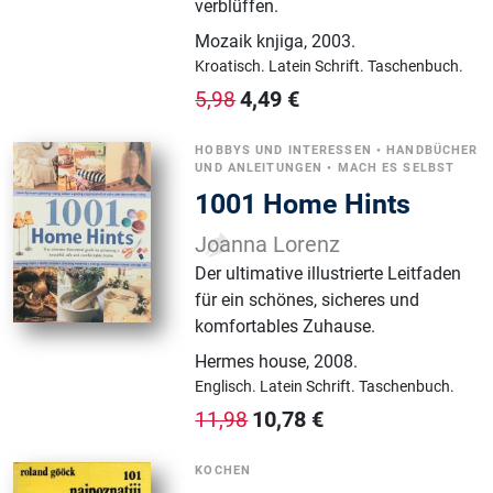
verblüffen.
Mozaik knjiga
,
2003.
Kroatisch.
Latein Schrift.
Taschenbuch.
4,49
€
5,98
HOBBYS UND INTERESSEN
•
HANDBÜCHER
UND ANLEITUNGEN
•
MACH ES SELBST
1001 Home Hints
Joanna Lorenz
Der ultimative illustrierte Leitfaden
für ein schönes, sicheres und
komfortables Zuhause.
Hermes house
,
2008.
Englisch.
Latein Schrift.
Taschenbuch.
10,78
€
11,98
KOCHEN