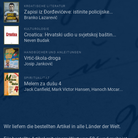
KROATISCHE LITERATUR
Zapisi iz Đorđevićeve: istinite policijske...
Branko Lazarević
KULTUROLOGIE
Croatica: Hrvatski udio u svjetskoj baštin...
Neven Budak
HANDBÜCHER UND ANLEITUNGEN
Vrtić-škola-droga
Josip Janković
SPIRITUALITÄT
Melem za dušu 4
Jack Canfield, Mark Victor Hansen, Hanoch Mccar...
Wir liefern die bestellten Artikel in alle Länder der Welt.