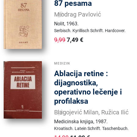
87 pesama
Miodrag Pavlović
Nolit
,
1963.
Serbisch.
Kyrillisch Schrift.
Hardcover.
7,49
€
9,99
MEDIZIN
Ablacija retine :
dijagnostika,
operativno lečenje i
profilaksa
Blagojević Milan, Ružica Ilić
Medicinska knjiga
,
1987.
Kroatisch.
Latein Schrift.
Taschenbuch.