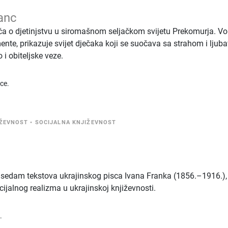
anc
riča o djetinjstvu u siromašnom seljačkom svijetu Prekomurja. Vo
nte, prikazuje svijet dječaka koji se suočava sa strahom i ljubav
i obiteljske veze.
ice.
IŽEVNOST
•
SOCIJALNA KNJIŽEVNOST
ži sedam tekstova ukrajinskog pisca Ivana Franka (1856.–1916.),
ijalnog realizma u ukrajinskoj književnosti.
.