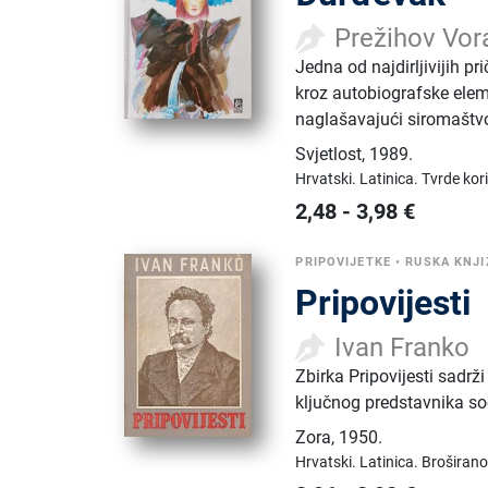
Prežihov Vor
Jedna od najdirljivijih p
kroz autobiografske eleme
naglašavajući siromaštvo 
Svjetlost
,
1989.
Hrvatski.
Latinica.
Tvrde kor
2,48
-
3,98
€
PRIPOVIJETKE
•
RUSKA KNJ
Pripovijesti
Ivan Franko
Zbirka Pripovijesti sadr
ključnog predstavnika soc
Zora
,
1950.
Hrvatski.
Latinica.
Broširano