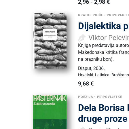
2,96
-
2,98
€
KRATKE PRIČE
•
PRIPOVIJET
Dijalektika 
Viktor Pelevi
Knjiga predstavlja autoro
Makedonska kritika francu
na prazniku bon).
Disput
,
2006.
Hrvatski.
Latinica.
Broširano
9,68
€
POEZIJA
•
PRIPOVIJETKE
Dela Borisa 
druge proze