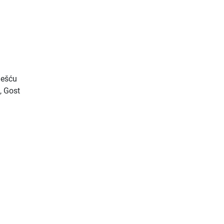
ješću
, Gost