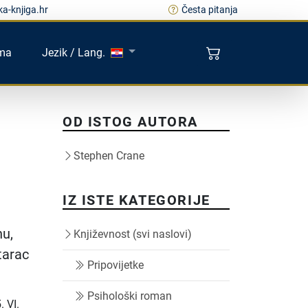
a-knjiga.hr
Česta pitanja
ma
Jezik / Lang.
OD ISTOG AUTORA
Stephen Crane
IZ ISTE KATEGORIJE
u,
Književnost (svi naslovi)
tarac
Pripovijetke
Psihološki roman
 VI.