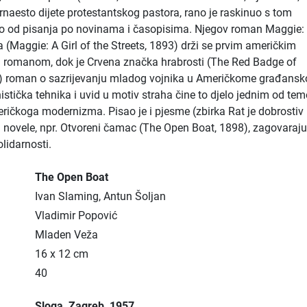
rnaesto dijete protestantskog pastora, rano je raskinuo s tom
io od pisanja po novinama i časopisima. Njegov roman Maggie:
a (Maggie: A Girl of the Streets, 1893) drži se prvim američkim
m romanom, dok je Crvena značka hrabrosti (The Red Badge of
) roman o sazrijevanju mladog vojnika u Američkome građans
istička tehnika i uvid u motiv straha čine to djelo jednim od tem
ričkoga modernizma. Pisao je i pjesme (zbirka Rat je dobrostiv
 i novele, npr. Otvoreni čamac (The Open Boat, 1898), zagovaraju
olidarnosti.
The Open Boat
Ivan Slaming, Antun Šoljan
Vladimir Popović
Mladen Veža
16 x 12 cm
40
Sloga
, Zagreb
, 1957.