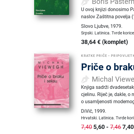
Boris Paster
U ovoj knjizi donosimo 
naslov Zaštitna povelja (
Slovo Ljubve
,
1979.
Srpski.
Latinica.
Tvrde korice
38,64
€
(komplet)
KRATKE PRIČE
•
PRIPOVIJET
Priče o brak
Michal View
Knjiga sadrži dvadeseta
cjelinu. Riječ je, dakle, 
o usamljenosti modernog 
DiVič
,
1999.
Hrvatski.
Latinica.
Tvrde kor
5,60
-
7,40
7,40
7,46