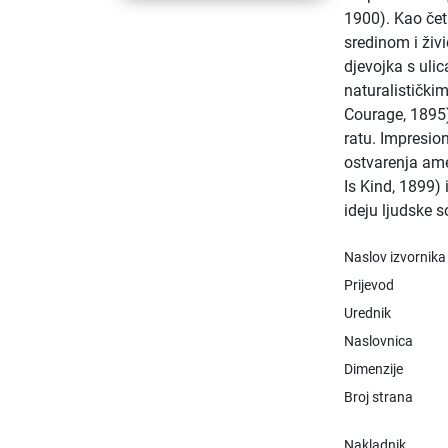
1900). Kao čet
sredinom i živ
djevojka s ulic
naturalistički
Courage, 1895
ratu. Impresion
ostvarenja ame
Is Kind, 1899)
ideju ljudske s
Naslov izvornika
Prijevod
Urednik
Naslovnica
Dimenzije
Broj strana
Nakladnik