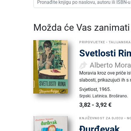
Možda će Vas zanimati i
PRIPOVIJETKE
•
TALIJANSKA
Svetlosti R
Alberto Mora
Moravia kroz ove priče is
slabosti, prikazujući ih 
Svjetlost
,
1965.
Srpski.
Latinica.
Broširano.
3,82
-
3,92
€
KNJIŽEVNOST ZA DJECU
•
N
Đurđevak