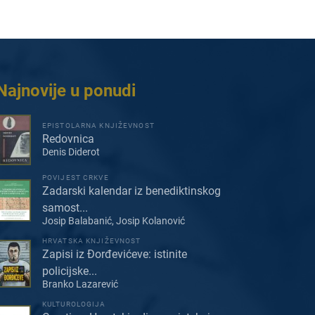
Najnovije u ponudi
EPISTOLARNA KNJIŽEVNOST
Redovnica
Denis Diderot
POVIJEST CRKVE
Zadarski kalendar iz benediktinskog
samost...
Josip Balabanić, Josip Kolanović
HRVATSKA KNJIŽEVNOST
Zapisi iz Đorđevićeve: istinite
policijske...
Branko Lazarević
KULTUROLOGIJA