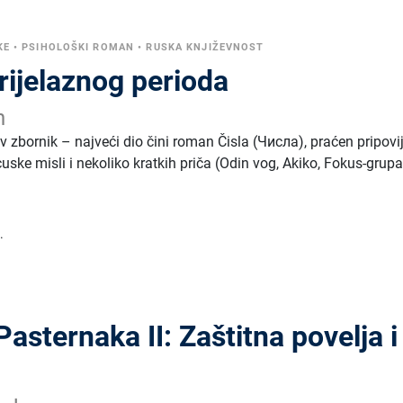
KE
•
PSIHOLOŠKI ROMAN
•
RUSKA KNJIŽEVNOST
prijelaznog perioda
n
v zbornik – najveći dio čini roman Čisla (Числа), praćen pripovi
ske misli i nekoliko kratkih priča (Odin vog, Akiko, Fokus-grupa
.
Pasternaka II: Zaštitna povelja i