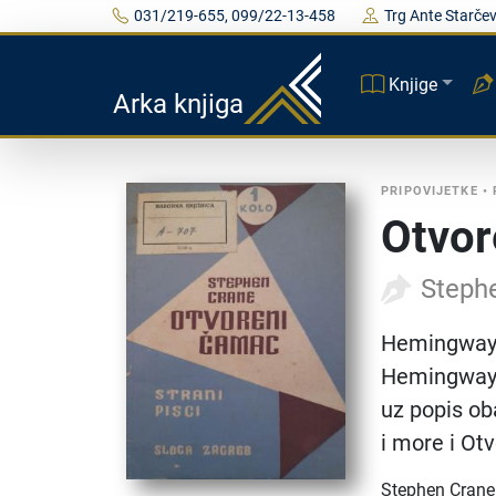
031/219-655, 099/22-13-458
Trg Ante Starčev
Knjige
Arka knjiga
PRIPOVIJETKE
•
Otvor
Steph
Hemingwaye
Hemingway 
uz popis ob
i more i Ot
Stephen Crane,