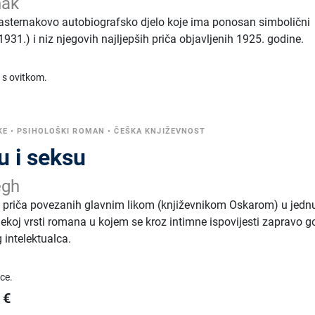
nak
Pasternakovo autobiografsko djelo koje ima ponosan simbolični
1931.) i niz njegovih najljepših priča objavljenih 1925. godine.
 s ovitkom.
KE
•
PSIHOLOŠKI ROMAN
•
ČEŠKA KNJIŽEVNOST
u i seksu
egh
k priča povezanih glavnim likom (književnikom Oskarom) u jedn
o nekoj vrsti romana u kojem se kroz intimne ispovijesti zapravo g
intelektualca.
ice.
€