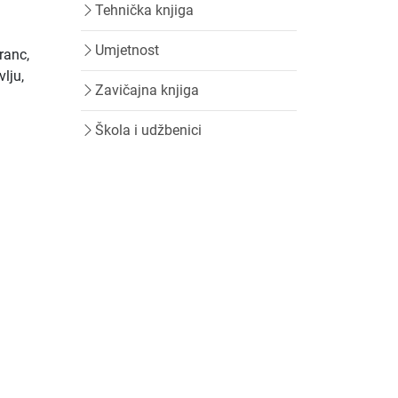
Tehnička knjiga
Umjetnost
ranc,
lju,
Zavičajna knjiga
Škola i udžbenici