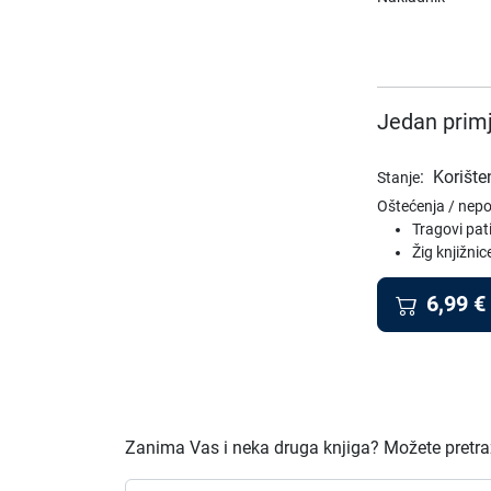
Jedan primj
:
Korište
Stanje
Oštećenja / nep
Tragovi pat
Žig knjižnic
6,99
€
Zanima Vas i neka druga knjiga? Možete pretraži