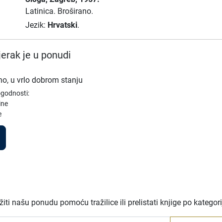
Latinica.
Broširano.
Jezik:
Hrvatski
.
erak je u ponudi
no, u vrlo dobrom stanju
ogodnosti:
ine
e
ti našu ponudu pomoću tražilice ili prelistati knjige po kategor