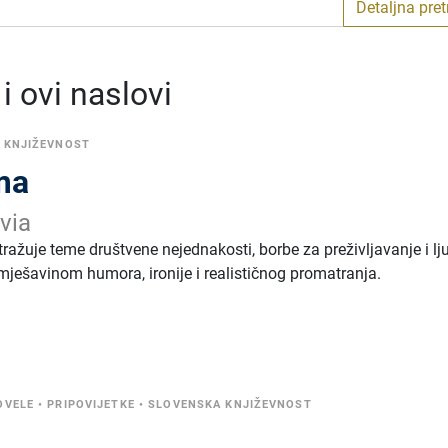
Detaljna pre
 ovi naslovi
 KNJIŽEVNOST
ima
via
tražuje teme društvene nejednakosti, borbe za preživljavanje i l
s mješavinom humora, ironije i realističnog promatranja.
OVELE
•
PRIPOVIJETKE
•
SLOVENSKA KNJIŽEVNOST