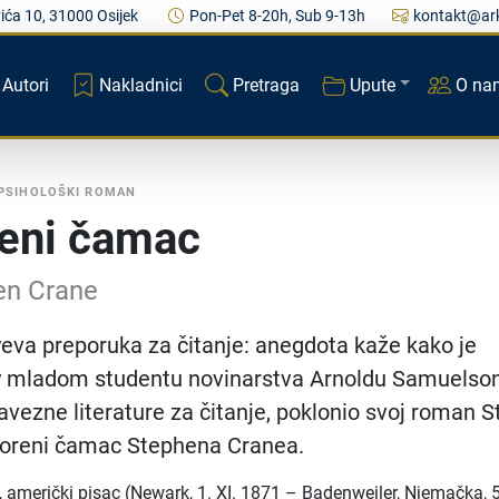
ića 10, 31000 Osijek
Pon-Pet 8-20h, Sub 9-13h
kontakt@ark
Autori
Nakladnici
Pretraga
Upute
O na
PSIHOLOŠKI ROMAN
eni čamac
en Crane
va preporuka za čitanje: anegdota kaže kako je
mladom studentu novinarstva Arnoldu Samuelson
avezne literature za čitanje, poklonio svoj roman S
voreni čamac Stephena Cranea.
 američki pisac (Newark, 1. XI. 1871 – Badenweiler, Njemačka, 5.