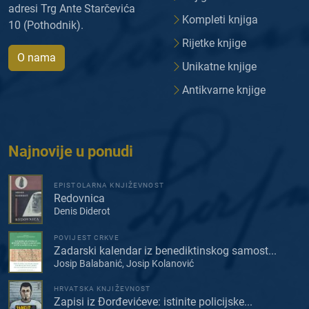
adresi Trg Ante Starčevića
Kompleti knjiga
10 (Pothodnik).
Rijetke knjige
O nama
Unikatne knjige
Antikvarne knjige
Najnovije u ponudi
EPISTOLARNA KNJIŽEVNOST
Redovnica
Denis Diderot
POVIJEST CRKVE
Zadarski kalendar iz benediktinskog samost...
Josip Balabanić, Josip Kolanović
HRVATSKA KNJIŽEVNOST
Zapisi iz Đorđevićeve: istinite policijske...