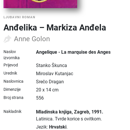
LJUBAVNI ROMAN
Anđelika – Markiza Anđela
Anne Golon
Naslov
Angelique - La marquise des Anges
izvornika
Prijevod
Stanko Škunca
Urednik
Miroslav Kutanjac
Naslovnica
Srečo Dragan
Dimenzije
20 x 14 cm
Broj strana
556
Nakladnik
Mladinska knjiga
, Zagreb
, 1991.
Latinica.
Tvrde korice s ovitkom.
Jezik:
Hrvatski
.