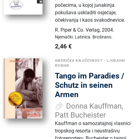
počecima, u kojoj junakinja
pokušava uskladiti osjećaje,
očekivanja i kaos svakodnevice.
R. Piper & Co. Verlag
,
2004.
Njemački.
Latinica.
Broširano.
2,46
€
AMERIČKA KNJIŽEVNOST
•
LJUBAVNI
ROMAN
Tango im Paradies /
Schutz in seinen
Armen
Donna Kauffman,
Patt Bucheister
Kauffman o samozatajnoj vlasnici
tropskog resorta i neustrašivu
fotoreporteru, Bucheister o tajnoj