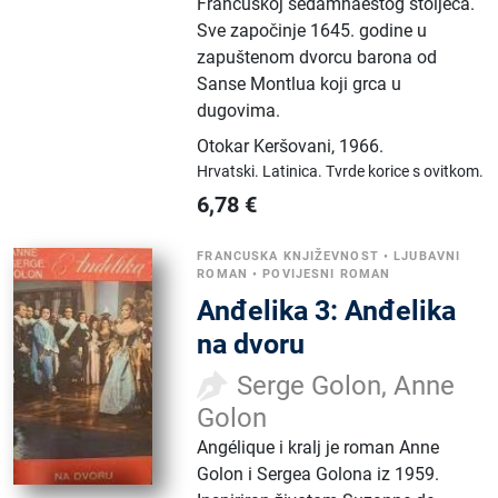
Francuskoj sedamnaestog stoljeća.
Sve započinje 1645. godine u
zapuštenom dvorcu barona od
Sanse Montlua koji grca u
dugovima.
Otokar Keršovani
,
1966.
Hrvatski.
Latinica.
Tvrde korice s ovitkom.
6,78
€
FRANCUSKA KNJIŽEVNOST
•
LJUBAVNI
ROMAN
•
POVIJESNI ROMAN
Anđelika 3: Anđelika
na dvoru
Serge Golon, Anne
Golon
Angélique i kralj je roman Anne
Golon i Sergea Golona iz 1959.