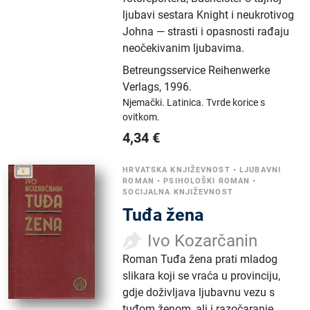
ljubavi sestara Knight i neukrotivog
Johna — strasti i opasnosti rađaju
neočekivanim ljubavima.
Betreungsservice Reihenwerke
Verlags
,
1996.
Njemački.
Latinica.
Tvrde korice s
ovitkom.
4,34
€
HRVATSKA KNJIŽEVNOST
•
LJUBAVNI
ROMAN
•
PSIHOLOŠKI ROMAN
•
SOCIJALNA KNJIŽEVNOST
Tuđa žena
Ivo Kozarčanin
Roman Tuđa žena prati mladog
slikara koji se vraća u provinciju,
gdje doživljava ljubavnu vezu s
tuđom ženom, ali i razočaranje,