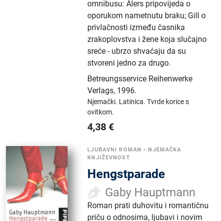
omnibusu: Alers pripovijeda o
oporukom nametnutu braku; Gill o
privlačnosti između časnika
zrakoplovstva i žene koja slučajno
sreće - ubrzo shvaćaju da su
stvoreni jedno za drugo.
Betreungsservice Reihenwerke
Verlags
,
1996.
Njemački.
Latinica.
Tvrde korice s
ovitkom.
4,38
€
LJUBAVNI ROMAN
•
NJEMAČKA
KNJIŽEVNOST
Hengstparade
Gaby Hauptmann
Roman prati duhovitu i romantičnu
priču o odnosima, ljubavi i novim