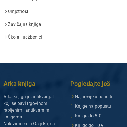
Umjetnost
Zavičajna knjiga
Škola i udžbenici
Arka knjiga
Pogledajte još
Arka knjiga je antikvarijat
Najnovije u ponudi
koji se bavi trgovinom
Knjige na popustu
rabljenim i antikvarnim
Knjige do 5 €
knjigama.
Nalazimo se u Osijeku, na
Knjige do 10 €