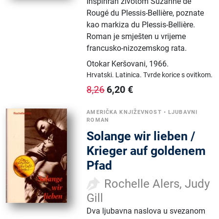
Inspiriran životom Suzanne de
Rougé du Plessis-Bellière, poznate
kao markiza du Plessis-Bellière.
Roman je smješten u vrijeme
francusko-nizozemskog rata.
Otokar Keršovani
,
1966.
Hrvatski.
Latinica.
Tvrde korice s ovitkom.
6,20
€
8,26
AMERIČKA KNJIŽEVNOST
•
LJUBAVNI
ROMAN
Solange wir lieben /
Krieger auf goldenem
Pfad
Rochelle Alers, Judy
Gill
Dva ljubavna naslova u svezanom