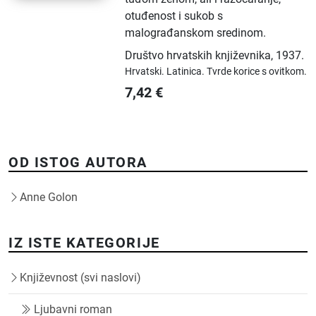
otuđenost i sukob s
malograđanskom sredinom.
Društvo hrvatskih književnika
,
1937.
Hrvatski.
Latinica.
Tvrde korice s ovitkom.
7,42
€
OD ISTOG AUTORA
Anne Golon
IZ ISTE KATEGORIJE
Književnost (svi naslovi)
Ljubavni roman