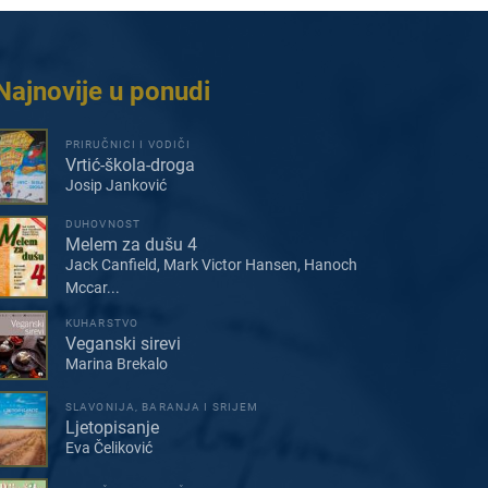
Najnovije u ponudi
PRIRUČNICI I VODIČI
Vrtić-škola-droga
Josip Janković
DUHOVNOST
Melem za dušu 4
Jack Canfield, Mark Victor Hansen, Hanoch
Mccar...
KUHARSTVO
Veganski sirevi
Marina Brekalo
SLAVONIJA, BARANJA I SRIJEM
Ljetopisanje
Eva Čeliković