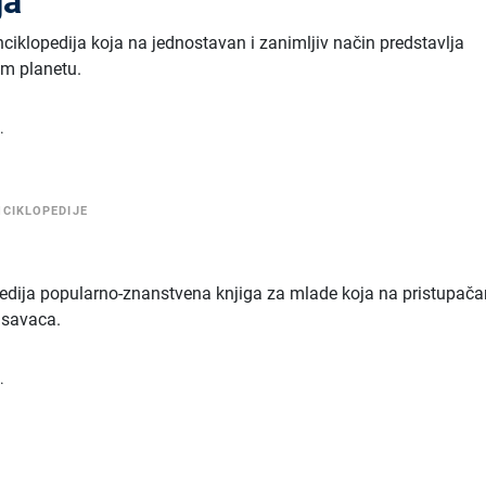
ja
nciklopedija koja na jednostavan i zanimljiv način predstavlja
em planetu.
.
NCIKLOPEDIJE
opedija popularno-znanstvena knjiga za mlade koja na pristupač
sisavaca.
.