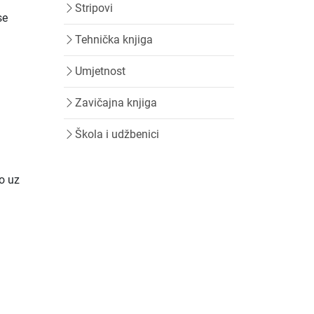
Stripovi
se
Tehnička knjiga
Umjetnost
Zavičajna knjiga
Škola i udžbenici
io uz