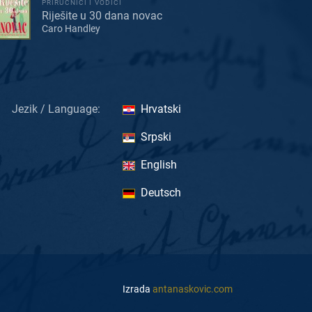
PRIRUČNICI I VODIČI
Riješite u 30 dana novac
Caro Handley
Jezik / Language:
Hrvatski
Srpski
English
Deutsch
Izrada
antanaskovic.com