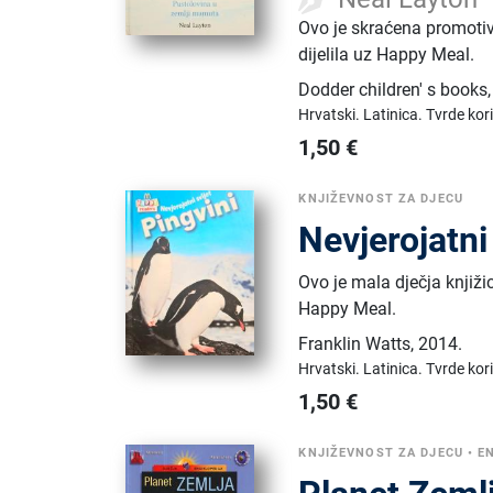
Ovo je skraćena promoti
dijelila uz Happy Meal.
Dodder children' s books
Hrvatski.
Latinica.
Tvrde kor
1,50
€
KNJIŽEVNOST ZA DJECU
Nevjerojatni 
Ovo je mala dječja knjižic
Happy Meal.
Franklin Watts
,
2014.
Hrvatski.
Latinica.
Tvrde kor
1,50
€
KNJIŽEVNOST ZA DJECU
•
E