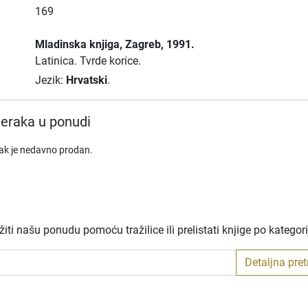
169
Mladinska knjiga
, Zagreb
, 1991.
Latinica.
Tvrde korice.
Jezik:
Hrvatski
.
eraka u ponudi
rak je nedavno prodan.
ti našu ponudu pomoću tražilice ili prelistati knjige po kategor
Detaljna pre