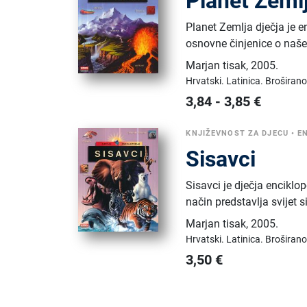
Planet Zeml
Planet Zemlja dječja je e
osnovne činjenice o naš
Marjan tisak
,
2005.
Hrvatski.
Latinica.
Broširano
3,84
-
3,85
€
KNJIŽEVNOST ZA DJECU
•
E
Sisavci
Sisavci je dječja encikl
način predstavlja svijet 
Marjan tisak
,
2005.
Hrvatski.
Latinica.
Broširano
3,50
€