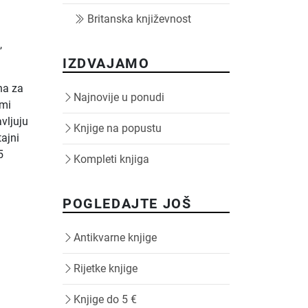
Britanska književnost
,
IZDVAJAMO
na za
Najnovije u ponudi
rmi
avljuju
Knjige na popustu
tajni
5
Kompleti knjiga
POGLEDAJTE JOŠ
Antikvarne knjige
Rijetke knjige
Knjige do 5 €