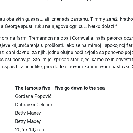
tu obalskih gusara… ali iznenada zastanu. Timmy zareži kratko
 a George spusti ruku na njegovu ogrlicu… Netko dolazi!”
mora na farmi Tremannon na obali Cornwalla, naša petorka doz
ajeve krijumčarenja u prošlosti. Iako se na mirnoj i spokojnoj fa
 ti dani davno iza njih, jedne olujne noći svjetla se ponovno poj
ošlost ponavlja. Što im je ispričao stari djed, kamo će ih odvesti 
 ih spasiti iz neprilike, pročitajte u novom zanimljivom nastavku 
The famous five - Five go down to the sea
Gordana Popović
Dubravka Celebrini
Betty Maxey
Betty Maxey
20,5 x 14,5 cm