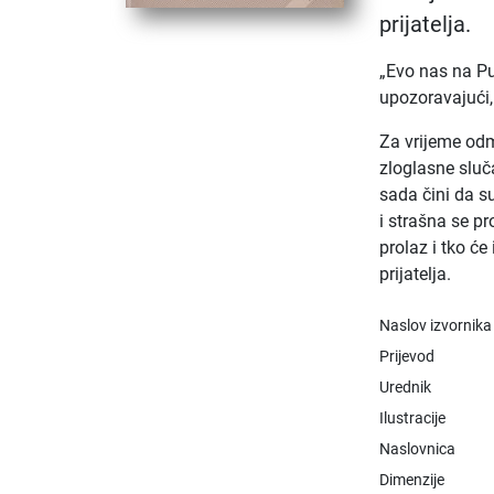
prijatelja.
„Evo nas na Pu
upozoravajući,
Za vrijeme od
zloglasne sluč
sada čini da su
i strašna se pr
prolaz i tko će
prijatelja.
Naslov izvornika
Prijevod
Urednik
Ilustracije
Naslovnica
Dimenzije