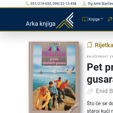
031/219-655, 099/22-13-458
Trg Ante Starčev
Knjige
Arka knjiga
Rijetk
KNJIŽEVNOST Z
Pet pr
gusar
Enid B
Što će se d
staroj kući 