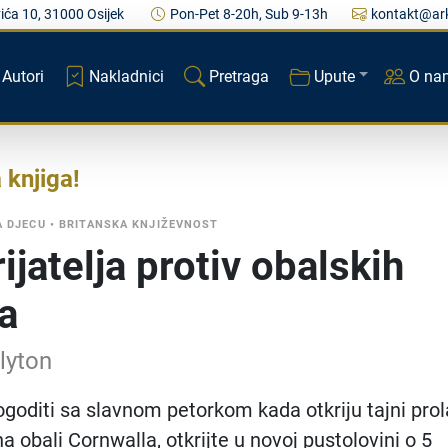
ića 10, 31000 Osijek
Pon-Pet 8-20h, Sub 9-13h
kontakt@ark
Autori
Nakladnici
Pretraga
Upute
O na
a knjiga
A DJECU
•
BRITANSKA KNJIŽEVNOST
ijatelja protiv obalskih
a
lyton
ogoditi sa slavnom petorkom kada otkriju tajni prol
na obali Cornwalla, otkrijte u novoj pustolovini o 5