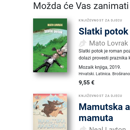
Možda će Vas zanimati i
KNJIŽEVNOST ZA DJECU
Slatki potok
Mato Lovrak
Slatki potok je roman po
dolazi provesti praznika 
Mozaik knjiga
,
2019.
Hrvatski.
Latinica.
Broširano
9,55
€
KNJIŽEVNOST ZA DJECU
Mamutska ak
mamuta
Neal Layton