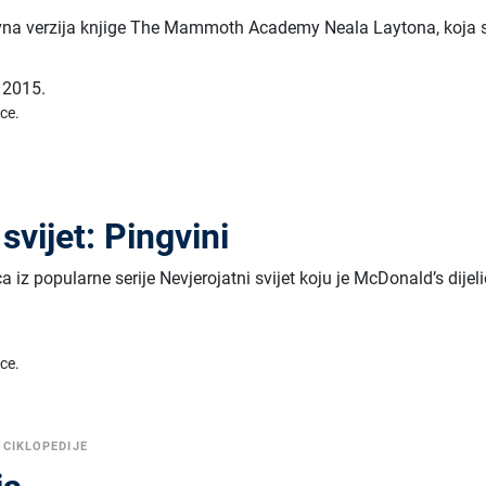
vna verzija knjige The Mammoth Academy Neala Laytona, koja 
,
2015.
ice.
svijet: Pingvini
a iz popularne serije Nevjerojatni svijet koju je McDonald’s dijel
ice.
NCIKLOPEDIJE