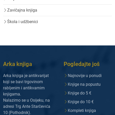
Zavičajna knjiga
Škola i udžbenici
Arka knjiga
Pogledajte još
Arka knjiga je antikvarijat
Najnovije u ponudi
koji se bavi trgovinom
Knjige na popustu
rabljenim i antikvarnim
Knjige do 5 €
knjigama.
Nalazimo se u Osijeku, na
Knjige do 10 €
adresi Trg Ante Starčevića
Kompleti knjiga
10 (Pothodnik).