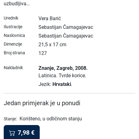
uzbudljiva…
Urednik
Vera Barić
Ilustracije
Sebastijan Čamagajevac
Naslovnica
Sebastijan Čamagajevac
Dimenzije
21,5 x 17 cm
Broj strana
127
Nakladnik
Znanje
, Zagreb
, 2008.
Latinica.
Tvrde korice.
Jezik:
Hrvatski
.
Jedan primjerak je u ponudi
:
Korišteno, u odličnom stanju
Stanje
7,98
€