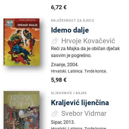
6,72
€
KNJIŽEVNOST ZA DJECU
Idemo dalje
Hrvoje Kovačević
Reći za Majka da je običan dječak
sasvim je pogrešno.
Znanje
,
2004.
Hrvatski.
Latinica.
Tvrde korice.
5,98
€
SLIKOVNICE I BAJKE
Kraljević lijenčina
Svebor Vidmar
Sipar
,
2013.
Hrvatski.
Latinica.
Tvrde korice.