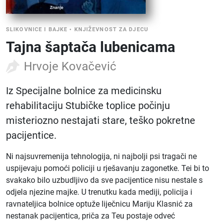
SLIKOVNICE I BAJKE
•
KNJIŽEVNOST ZA DJECU
Tajna šaptača lubenicama
Hrvoje Kovačević
Iz Specijalne bolnice za medicinsku
rehabilitaciju Stubičke toplice počinju
misteriozno nestajati stare, teško pokretne
pacijentice.
Ni najsuvremenija tehnologija, ni najbolji psi tragači ne
uspijevaju pomoći policiji u rješavanju zagonetke. Tei bi to
svakako bilo uzbudljivo da sve pacijentice nisu nestale s
odjela njezine majke. U trenutku kada mediji, policija i
ravnateljica bolnice optuže liječnicu Mariju Klasnić za
nestanak pacijentica, priča za Teu postaje odveć