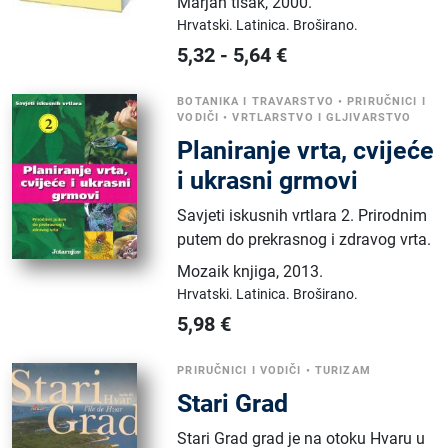
Marjan tisak
,
2000.
Hrvatski.
Latinica.
Broširano.
5,32
-
5,64
€
BOTANIKA I TRAVARSTVO
•
PRIRUČNICI I
VODIČI
•
VRTLARSTVO I GLJIVARSTVO
Planiranje vrta, cvijeće
i ukrasni grmovi
Savjeti iskusnih vrtlara 2. Prirodnim
putem do prekrasnog i zdravog vrta.
Mozaik knjiga
,
2013.
Hrvatski.
Latinica.
Broširano.
5,98
€
PRIRUČNICI I VODIČI
•
TURIZAM
Stari Grad
Stari Grad grad je na otoku Hvaru u