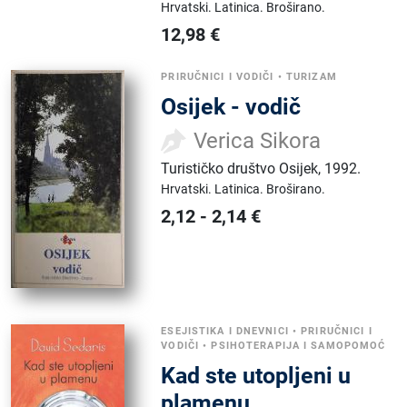
Hrvatski.
Latinica.
Broširano.
12,98
€
PRIRUČNICI I VODIČI
•
TURIZAM
Osijek - vodič
Verica Sikora
Turističko društvo Osijek
,
1992.
Hrvatski.
Latinica.
Broširano.
2,12
-
2,14
€
ESEJISTIKA I DNEVNICI
•
PRIRUČNICI I
VODIČI
•
PSIHOTERAPIJA I SAMOPOMOĆ
Kad ste utopljeni u
plamenu