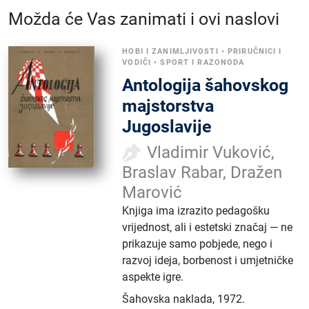
Možda će Vas zanimati i ovi naslovi
HOBI I ZANIMLJIVOSTI
•
PRIRUČNICI I
VODIČI
•
SPORT I RAZONODA
Antologija šahovskog
majstorstva
Jugoslavije
Vladimir Vuković,
Braslav Rabar, Dražen
Marović
Knjiga ima izrazito pedagošku
vrijednost, ali i estetski značaj — ne
prikazuje samo pobjede, nego i
razvoj ideja, borbenost i umjetničke
aspekte igre.
Šahovska naklada
,
1972.