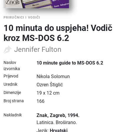
PRIRUČNICI I VODIČI
10 minuta do uspjeha! Vodič
kroz MS-DOS 6.2
Jennifer Fulton
Naslov
10 minute guide to MS-DOS 6.2
izvornika
Prijevod
Nikola Solomun
Urednik
Ozren Štiglić
Dimenzije
19 x 12 cm
Broj strana
166
Nakladnik
Znak
, Zagreb
, 1994.
Latinica.
Broširano.
Jezik:
Hrvatski
.