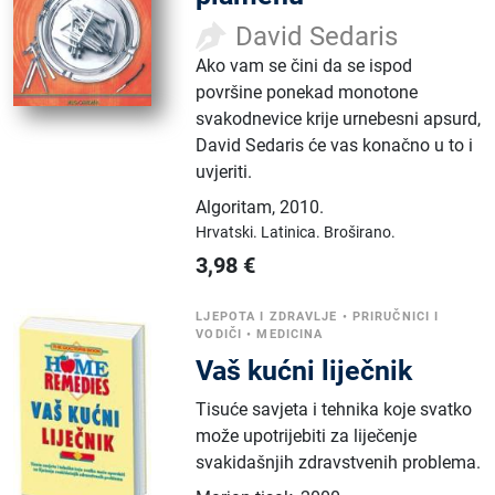
David Sedaris
Ako vam se čini da se ispod
površine ponekad monotone
svakodnevice krije urnebesni apsurd,
David Sedaris će vas konačno u to i
uvjeriti.
Algoritam
,
2010.
Hrvatski.
Latinica.
Broširano.
3,98
€
LJEPOTA I ZDRAVLJE
•
PRIRUČNICI I
VODIČI
•
MEDICINA
Vaš kućni liječnik
Tisuće savjeta i tehnika koje svatko
može upotrijebiti za liječenje
svakidašnjih zdravstvenih problema.