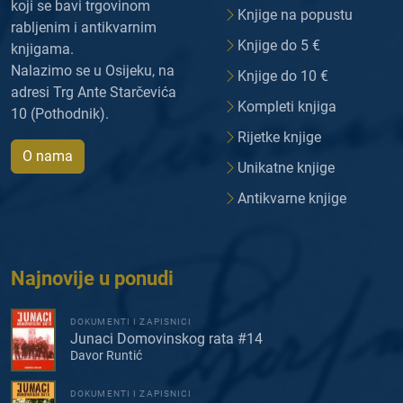
koji se bavi trgovinom
Knjige na popustu
rabljenim i antikvarnim
Knjige do 5 €
knjigama.
Nalazimo se u Osijeku, na
Knjige do 10 €
adresi Trg Ante Starčevića
Kompleti knjiga
10 (Pothodnik).
Rijetke knjige
O nama
Unikatne knjige
Antikvarne knjige
Najnovije u ponudi
DOKUMENTI I ZAPISNICI
Junaci Domovinskog rata #14
Davor Runtić
DOKUMENTI I ZAPISNICI