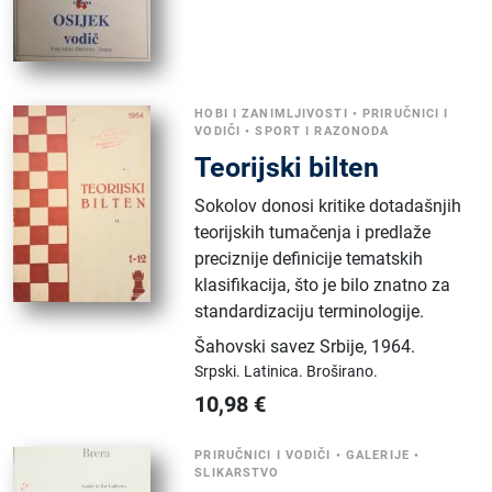
HOBI I ZANIMLJIVOSTI
•
PRIRUČNICI I
VODIČI
•
SPORT I RAZONODA
Teorijski bilten
Sokolov donosi kritike dotadašnjih
teorijskih tumačenja i predlaže
preciznije definicije tematskih
klasifikacija, što je bilo znatno za
standardizaciju terminologije.
Šahovski savez Srbije
,
1964.
Srpski.
Latinica.
Broširano.
10,98
€
PRIRUČNICI I VODIČI
•
GALERIJE
•
SLIKARSTVO