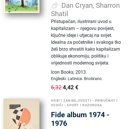
Dan Cryan, Sharron
Shatil
Pristupačan, ilustrirani uvod u
kapitalizam – njegovu povijest,
ključne ideje i utjecaj na svijet.
Idealna za početnike i svakoga tko
želi brzo shvatiti kako kapitalizam
oblikuje ekonomiju, politiku i
vrijednosti modernog svijeta.
Icon Books
,
2013.
Engleski.
Latinica.
Broširano.
4,42
€
6,32
HOBI I ZANIMLJIVOSTI
•
PRIRUČNICI I
VODIČI
•
SPORT I RAZONODA
Fide album 1974 -
1976