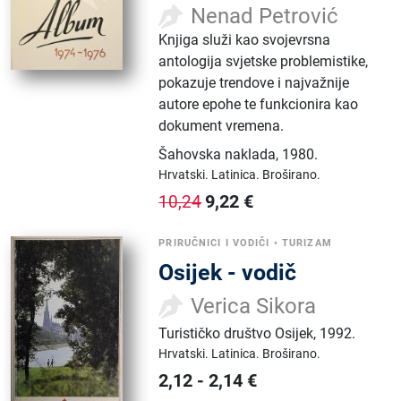
Nenad Petrović
Knjiga služi kao svojevrsna
antologija svjetske problemistike,
pokazuje trendove i najvažnije
autore epohe te funkcionira kao
dokument vremena.
Šahovska naklada
,
1980.
Hrvatski.
Latinica.
Broširano.
9,22
€
10,24
PRIRUČNICI I VODIČI
•
TURIZAM
Osijek - vodič
Verica Sikora
Turističko društvo Osijek
,
1992.
Hrvatski.
Latinica.
Broširano.
2,12
-
2,14
€