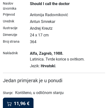
Naslov
Should I call the doctor
izvornika
Prijevod
Antonija Radovniković
Urednik
Antun Smrekar
Ilustracije
Andrej Kreutz
Dimenzije
24 x 17 cm
Broj strana
364
Nakladnik
Alfa
, Zagreb
, 1988.
Latinica.
Tvrde korice s ovitkom.
Jezik:
Hrvatski
.
Jedan primjerak je u ponudi
:
Korišteno, u odličnom stanju
Stanje
11,96
€