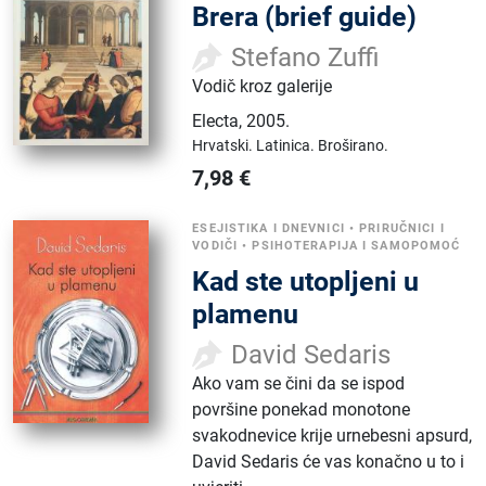
Brera (brief guide)
Stefano Zuffi
Vodič kroz galerije
Electa
,
2005.
Hrvatski.
Latinica.
Broširano.
7,98
€
ESEJISTIKA I DNEVNICI
•
PRIRUČNICI I
VODIČI
•
PSIHOTERAPIJA I SAMOPOMOĆ
Kad ste utopljeni u
plamenu
David Sedaris
Ako vam se čini da se ispod
površine ponekad monotone
svakodnevice krije urnebesni apsurd,
David Sedaris će vas konačno u to i