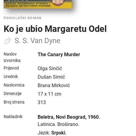
PSIHOLOŠKI ROMAN
Ko je ubio Margaretu Odel
S. S. Van Dyne
Naslov
The Canary Murder
izvornika
Prijevod
Olga Sinčić
Urednik
Dušan Simić
Naslovnica
Brana Mirković
Dimenzije
17 x 11 cm
Broj strana
313
Nakladnik
Beletra
, Novi Beograd
, 1960.
Latinica.
Broširano.
Jezik:
Srpski
.