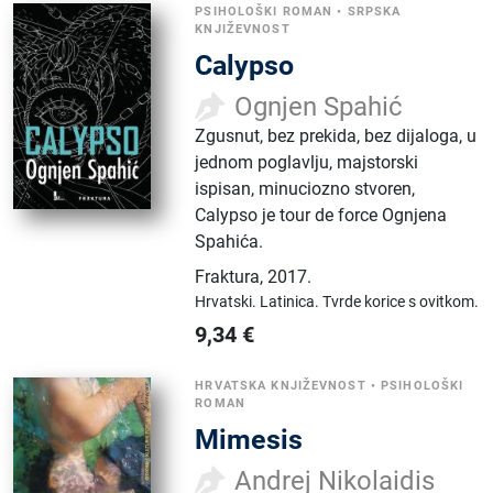
PSIHOLOŠKI ROMAN
•
SRPSKA
KNJIŽEVNOST
Calypso
Ognjen Spahić
Zgusnut, bez prekida, bez dijaloga, u
jednom poglavlju, majstor­ski
ispisan, minuciozno stvoren,
Calypso je tour de force Ognjena
Spahića.
Fraktura
,
2017.
Hrvatski.
Latinica.
Tvrde korice s ovitkom.
9,34
€
HRVATSKA KNJIŽEVNOST
•
PSIHOLOŠKI
ROMAN
Mimesis
Andrej Nikolaidis