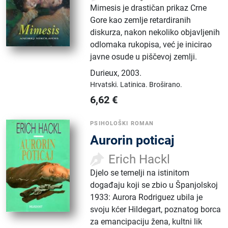
Mimesis je drastičan prikaz Crne
Gore kao zemlje retardiranih
diskurza, nakon nekoliko objavljenih
odlomaka rukopisa, već je inicirao
javne osude u piščevoj zemlji.
Durieux
,
2003.
Hrvatski.
Latinica.
Broširano.
6,62
€
PSIHOLOŠKI ROMAN
Aurorin poticaj
Erich Hackl
Djelo se temelji na istinitom
događaju koji se zbio u Španjolskoj
1933: Aurora Rodriguez ubila je
svoju kćer Hildegart, poznatog borca
za emancipaciju žena, kultni lik