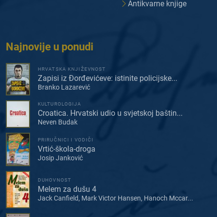
Antikvarne knjige
Najnovije u ponudi
HRVATSKA KNJIŽEVNOST
Zapisi iz Đorđevićeve: istinite policijske...
Branko Lazarević
KULTUROLOGIJA
Croatica. Hrvatski udio u svjetskoj baštin...
Neven Budak
PRIRUČNICI I VODIČI
Vrtić-škola-droga
Josip Janković
DUHOVNOST
Melem za dušu 4
Jack Canfield, Mark Victor Hansen, Hanoch Mccar...