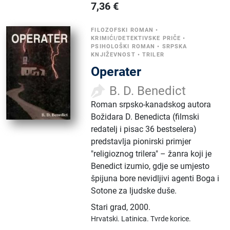
7,36
€
FILOZOFSKI ROMAN
•
KRIMIĆI/DETEKTIVSKE PRIČE
•
PSIHOLOŠKI ROMAN
•
SRPSKA
KNJIŽEVNOST
•
TRILER
Operater
B. D. Benedict
Roman srpsko-kanadskog autora
Božidara D. Benedicta (filmski
redatelj i pisac 36 bestselera)
predstavlja pionirski primjer
"religioznog trilera" – žanra koji je
Benedict izumio, gdje se umjesto
špijuna bore nevidljivi agenti Boga i
Sotone za ljudske duše.
Stari grad
,
2000.
Hrvatski.
Latinica.
Tvrde korice.