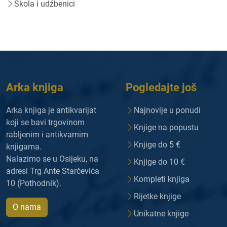
Škola i udžbenici
Arka knjiga
Pogledajte još
Arka knjiga je antikvarijat
Najnovije u ponudi
koji se bavi trgovinom
Knjige na popustu
rabljenim i antikvarnim
Knjige do 5 €
knjigama.
Nalazimo se u Osijeku, na
Knjige do 10 €
adresi Trg Ante Starčevića
Kompleti knjiga
10 (Pothodnik).
Rijetke knjige
O nama
Unikatne knjige